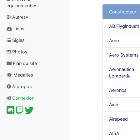
équipements▾
Constructeur
Autres▾
AB Flygindustr
Liens
Sigles
Aero
Photos
Aero Systems
Plan du site
Aeronautica
Médailles
Lombarda
À propos
Aeronca
Connexion
Aichi
Airspeed
AISA