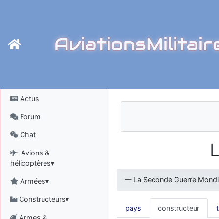
AviationsMilitair
Actus
Forum
Chat
L
Avions &
hélicoptères▾
—
La Seconde Guerre Mondi
Armées▾
Constructeurs▾
pays
constructeur
Armes &