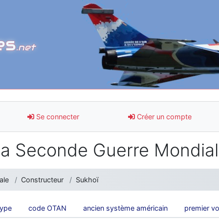
es
.net
Se connecter
Créer un compte
a Seconde Guerre Mondia
ale
Constructeur
Sukhoï
type
code OTAN
ancien système américain
premier vo