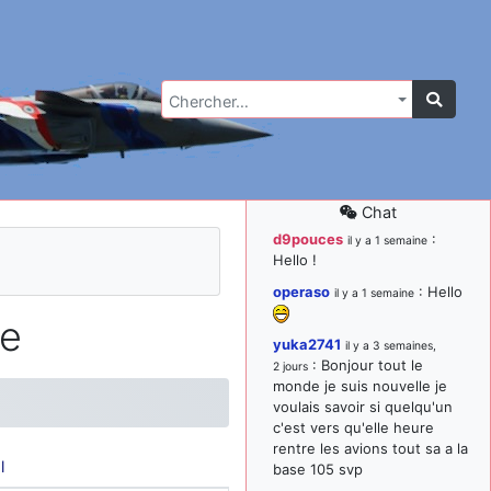
Chercher…
Chat
d9pouces
:
il y a 1 semaine
Hello !
operaso
: Hello
il y a 1 semaine
le
yuka2741
il y a 3 semaines,
: Bonjour tout le
2 jours
monde je suis nouvelle je
voulais savoir si quelqu'un
c'est vers qu'elle heure
rentre les avions tout sa a la
l
base 105 svp