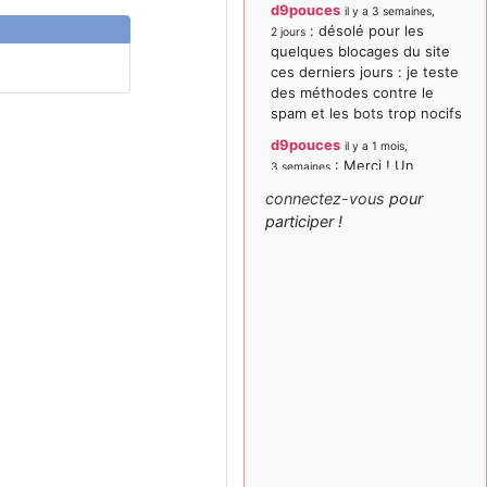
d9pouces
il y a 3 semaines,
: désolé pour les
2 jours
quelques blocages du site
ces derniers jours : je teste
des méthodes contre le
spam et les bots trop nocifs
d9pouces
il y a 1 mois,
: Merci ! Un
3 semaines
souvenir de la Ferté-Alais !
connectez-vous
pour
paxwax
:
participer !
il y a 1 mois, 3 semaines
Super, la nouvelle bannière
d9pouces
il y a 2 mois,
: je suis un
1 semaine
avion@,._,+ > lesquels ? je
ne suis pas sûr de
comprendre
d9pouces
il y a 2 mois,
: ouakamois > si tu
1 semaine
parles du sujet sur l'Armée
de l'Air, bien sûr que oui !
je suis un avion@,._,+
il y a