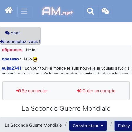
AM
.net
chat
connectez-vous !
d9pouces
: Hello !
operaso
: Hello
yuka2741
: Bonjour tout le monde je suis nouvelle je voulais savoir si
quelqu'un c'est vers qu'elle heure rentre les avions tout sa a la base
105 svp
d9pouces
: désolé pour les quelques blocages du site ces derniers
Se connecter
Créer un compte
jours : je teste des méthodes contre le spam et les bots trop nocifs
d9pouces
: Merci ! Un souvenir de la Ferté-Alais !
La Seconde Guerre Mondiale
paxwax
: Super, la nouvelle bannière
d9pouces
: je suis un avion@,._,+ > lesquels ? je ne suis pas sûr de
La Seconde Guerre Mondiale
Constructeur
Fairey
comprendre