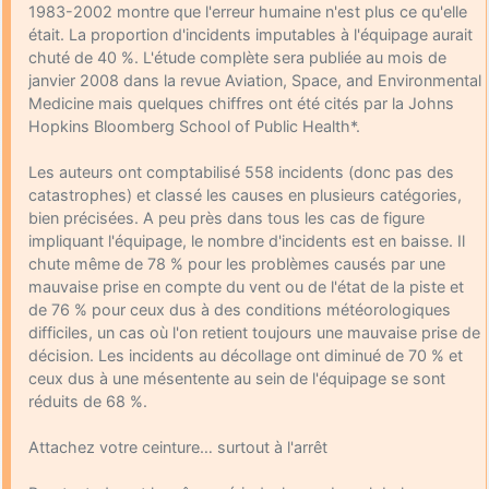
1983-2002 montre que l'erreur humaine n'est plus ce qu'elle
d9pouces
: Joyeux Noël à tous !
était. La proportion d'incidents imputables à l'équipage aurait
chuté de 40 %. L'étude complète sera publiée au mois de
d9pouces
: mais tu peux tenter l'un des rares lycées militaires
janvier 2008 dans la revue Aviation, Space, and Environmental
comme le Prytanée dans la Sarthe, ça ne peut pas faire de mal !
Medicine mais quelques chiffres ont été cités par la Johns
d9pouces
: C'est plutôt après le lycée, voire après une prépa
Hopkins Bloomberg School of Public Health*.
scientifique, tu as donc encore un peu de temps devant toi
Les auteurs ont comptabilisé 558 incidents (donc pas des
yaellerigolow
: bonjour a tous je suis un élève de première
catastrophes) et classé les causes en plusieurs catégories,
passionnée par l'aviation militaire , pourrais je savoir que faire après
le lycée pour s'orienter et pouvoir devenir officier de l'armée de l'air?
bien précisées. A peu près dans tous les cas de figure
impliquant l'équipage, le nombre d'incidents est en baisse. Il
d9pouces
: lesquels, par exemple ?
chute même de 78 % pour les problèmes causés par une
mahmoud
: bonsoir, très instructif ce site .mais nous aimerions avoir
mauvaise prise en compte du vent ou de l'état de la piste et
les photo des anciens appareils de l'armée de l'air de la haute -volta
de 76 % pour ceux dus à des conditions météorologiques
difficiles, un cas où l'on retient toujours une mauvaise prise de
d9pouces
: Ça me casse quand même bien les pieds, j’avoue
décision. Les incidents au décollage ont diminué de 70 % et
jericho
: Pour moi tout est à nouveau OK dirait-on… Merci à toi.
ceux dus à une mésentente au sein de l'équipage se sont
réduits de 68 %.
d9pouces
: En espérant n’avoir coupé les accessoires de personne
au passage !
Attachez votre ceinture… surtout à l'arrêt
d9pouces
: j'ai trouvé un palliatif un peu violent, mais ça devrait aller
un peu mieux