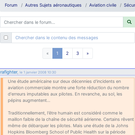
d9pouces
: ouakamois > si tu parles du sujet sur l'Armée de l'Air,
Forum
Autres Sujets aéronautiques
Aviation civile
Sécur
bien sûr que oui !
je suis un avion@,._,+
: Bonjour je viens d'arriver il y a quelques
moi et quelques avions n'ont pas les mêmes noms qu'aujourd'hui
ouakamois
: Bonjourà toutes et à tous.en espérantque ces
Chercher dans le contenu des messages
quelques images du Pays Basque vous auront plu ; Agur…
d9pouces
: Je me rattraperai à la Ferté samedi
«
1
2
3
»
d9pouces
: Malheureusement non
un peu trop loin pour moi !
fox_50
: Bonjour, certains parmis vous étaient-ils présent au
rafighter
,
le 1 janvier 2008 10:30
meeting de Lann Bihoué de 2026 ?
Une étude américaine sur deux décennies d'incidents en
cachée dans les pins
: Coucou et excellente année 2026 à tous et
aviation commerciale montre une forte réduction du nombre
au site!
d'erreurs imputables aux pilotes. En revanche, au sol, les
jericho
: Bonne année et tous mes meilleurs voeux à tous pour
pépins augmentent…
2026 !
Traditionnellement, l'être humain est considéré comme le
little boy
: je vous souhaite un bon réveillon pour cette nouvelle
maillon faible de la chaîne de sécurité aérienne. Certains rêvent
année!
même de débarquer les pilotes. Mais une étude de la Johns
jericho
: Merci D9pouces, à mon tour de souhaiter un Joyeux Noël
Hopkins Bloomberg School of Public Health sur la période
et de bonnes fêtes de fin d'année.