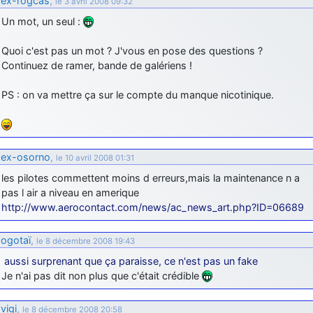
ex-rogcas
,
le 3 avril 2008 09:32
Un mot, un seul :
Quoi c'est pas un mot ? J'vous en pose des questions ?
Continuez de ramer, bande de galériens !
PS : on va mettre ça sur le compte du manque nicotinique.
ex-osorno
,
le 10 avril 2008 01:31
les pilotes commettent moins d erreurs,mais la maintenance n a
pas l air a niveau en amerique
http://www.aerocontact.com/news/ac_news_art.php?ID=06689
ogotaï
,
le 8 décembre 2008 19:43
aussi surprenant que ça paraisse, ce n'est pas un fake
Je n'ai pas dit non plus que c'était crédible
vigi
,
le 8 décembre 2008 20:58