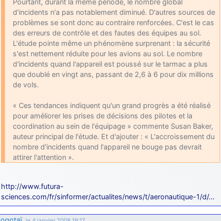
Pourtant, durant la même période, le nombre global
d9pouces
: cette fois, c'est le Brésil et Singapour qui mettent le site
d'incidents n'a pas notablement diminué. D'autres sources de
par terre
problèmes se sont donc au contraire renforcées. C'est le cas
des erreurs de contrôle et des fautes des équipes au sol.
jericho
: Ah ben je peux te confirmer que j'étais resté dans le filtre…
L'étude pointe même un phénomène surprenant : la sécurité
s'est nettement réduite pour les avions au sol. Le nombre
d9pouces
: Désolé ! Mon filtrage a été un peu trop violent
d'incidents quand l'appareil est poussé sur le tarmac a plus
manifestement
que doublé en vingt ans, passant de 2,6 à 6 pour dix millions
de vols.
tout voir
« Ces tendances indiquent qu'un grand progrès a été réalisé
pour améliorer les prises de décisions des pilotes et la
coordination au sein de l'équipage » commente Susan Baker,
auteur principal de l'étude. Et d'ajouter : « L'accroissement du
nombre d'incidents quand l'appareil ne bouge pas devrait
attirer l'attention ».
http://www.futura-
sciences.com/fr/sinformer/actualites/news/t/aeronautique-1/d/…
ogotaï
,
le 4 janvier 2008 19:17