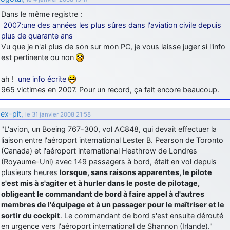
Dans le même registre :
2007:une des années les plus sûres dans l'aviation civile depuis
plus de quarante ans
Vu que je n'ai plus de son sur mon PC, je vous laisse juger si l'info
est pertinente ou non
ah !
une info écrite
965 victimes en 2007. Pour un record, ça fait encore beaucoup.
ex-pit
,
le 31 janvier 2008 21:58
"L'avion, un Boeing 767-300, vol AC848, qui devait effectuer la
liaison entre l'aéroport international Lester B. Pearson de Toronto
(Canada) et l'aéroport international Heathrow de Londres
(Royaume-Uni) avec 149 passagers à bord, était en vol depuis
plusieurs heures
lorsque, sans raisons apparentes, le pilote
s'est mis à s'agiter et à hurler dans le poste de pilotage,
obligeant le commandant de bord à faire appel à d'autres
membres de l'équipage et à un passager pour le maîtriser et le
sortir du cockpit
. Le commandant de bord s'est ensuite dérouté
en urgence vers l'aéroport international de Shannon (Irlande)."