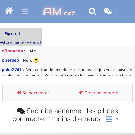
AM
.net
chat
connectez-vous !
d9pouces
: Hello !
operaso
: Hello
yuka2741
: Bonjour tout le monde je suis nouvelle je voulais savoir si
quelqu'un c'est vers qu'elle heure rentre les avions tout sa a la base
105 svp
d9pouces
: désolé pour les quelques blocages du site ces derniers
Se connecter
Créer un compte
jours : je teste des méthodes contre le spam et les bots trop nocifs
d9pouces
: Merci ! Un souvenir de la Ferté-Alais !
Sécurité aérienne : les pilotes
paxwax
: Super, la nouvelle bannière
commettent moins d'erreurs
d9pouces
: je suis un avion@,._,+ > lesquels ? je ne suis pas sûr de
comprendre