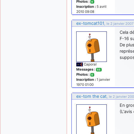
Photos :
0
Inscription :
5 avril
2010 09:08
ex-tomcat101
,
le 2 janvier 2007
Cela dé
F-16 su
De plus
représe
suppos
Caporal
Messages :
55
Photos :
0
Inscription :
1 janvier
1970 01:00
ex-tom the cat
,
le 2 janvier 20
En gros
(L'avi