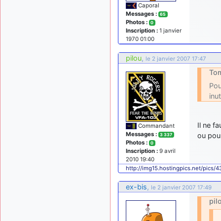
Caporal
Messages :
65
Photos :
0
Inscription :
1 janvier
1970 01:00
pilou
,
le 2 janvier 2007 17:47
Tom
Pou
inu
Il ne f
Commandant
Messages :
ou pour
3 337
Photos :
0
Inscription :
9 avril
2010 19:40
http://img15.hostingpics.net/pics/
ex-bis
,
le 2 janvier 2007 17:49
pil