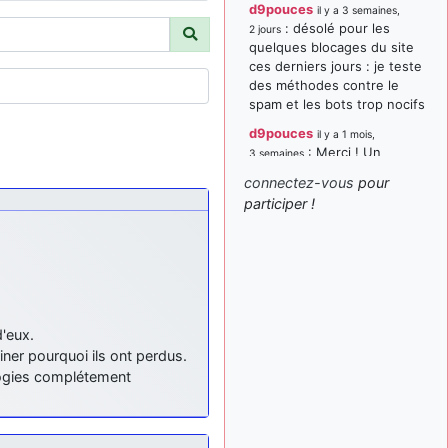
d9pouces
il y a 3 semaines,
: désolé pour les
2 jours
quelques blocages du site
ces derniers jours : je teste
des méthodes contre le
spam et les bots trop nocifs
d9pouces
il y a 1 mois,
: Merci ! Un
3 semaines
souvenir de la Ferté-Alais !
connectez-vous
pour
paxwax
:
participer !
il y a 1 mois, 3 semaines
Super, la nouvelle bannière
d9pouces
il y a 2 mois,
: je suis un
1 semaine
avion@,._,+ > lesquels ? je
ne suis pas sûr de
comprendre
d'eux.
d9pouces
viner pourquoi ils ont perdus.
il y a 2 mois,
: ouakamois > si tu
1 semaine
ologies complétement
parles du sujet sur l'Armée
de l'Air, bien sûr que oui !
je suis un avion@,._,+
il y a