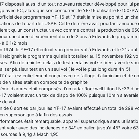
17 disposait aussi d'un tout nouveau réacteur développé pour lui 
 avec PC, alors que son concurrent le YF-16 utilisait le F-100-PW
officiel des programmes YF-16 et 17 était la mise au point d'un cha
cations de la part de l'USAF. Cette dernière avait pourtant annoncé q
erait qu'un constructeur, avec comme contrat la production de 650
pour une durée d'expérimentation de 2 ans à Edwards le programme
 à 6 1/2 mois
in 1974, le YF-17 effectuait son premier vol à Edwards et le 21 ao
l rejoignait le programme qui allait totaliser au 15 novembre 192 vo
ses. Afin de tenir les délais de test certains vol se firent avec le s
aliser plusieur test en un seul vol ( le vol le plus long dura 4h15)
7 était essentiellement conçu avec de l'alliage d'aluminium et de 
 de visites etait en composite de graphite
tème d'armes était composés d'un radar Rockwell Liton LN-33 d'u
-17 volaient avec un tax de dispo de 100% puisque 10min s'avéraien
e de vol
n de 6 sorties par jour les YF-17 avaient effectué un total de 298 
n supersonique à la fin des essais
formances était remarquable, appareil supersonique sans utilisation
nt voler avec des incidences de 34° en palier, jusqu'à 45° voire 
ssources à 9,4g à Mach 1,95