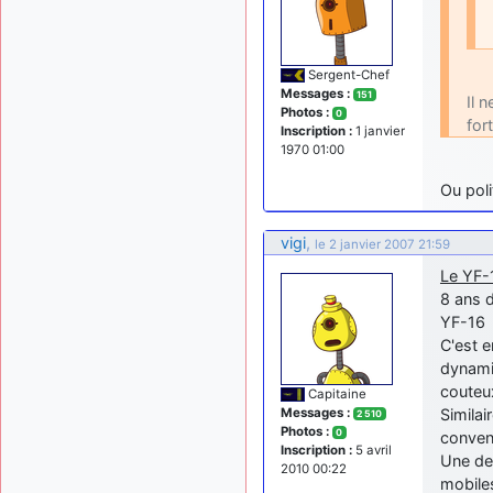
Sergent-Chef
Messages :
151
Il 
Photos :
0
for
Inscription :
1 janvier
1970 01:00
Ou pol
vigi
,
le 2 janvier 2007 21:59
Le YF-
8 ans d
YF-16
C'est 
dynami
couteu
Capitaine
Messages :
Similai
2 510
Photos :
0
conven
Inscription :
5 avril
Une des
2010 00:22
mobiles