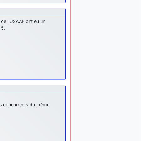
meeting de Lann Bihoué de
2026 ?
cachée dans les pins
il y a
e de l'USAAF ont eu un
: Coucou et
6 mois, 3 semaines
excellente année 2026 à
15.
tous et au site!
jericho
: Bonne
il y a 7 mois
année et tous mes meilleurs
voeux à tous pour 2026 !
little boy
: je vous
il y a 7 mois
souhaite un bon réveillon
pour cette nouvelle année!
jericho
:
il y a 7 mois, 1 semaine
Merci D9pouces, à mon tour
de souhaiter un Joyeux
Noël et de bonnes fêtes de
 des concurrents du même
fin d'année.
d9pouces
il y a 7 mois,
: Joyeux Noël à
1 semaine
tous !
d9pouces
: mais
il y a 8 mois