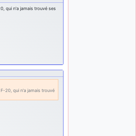
: Bonjour je
2 mois, 1 semaine
0, qui n'a jamais trouvé ses
viens d'arriver il y a
quelques moi et quelques
avions n'ont pas les mêmes
noms qu'aujourd'hui
ouakamois
il y a 2 mois,
: Bonjourà toutes
2 semaines
et à tous.en espérantque
ces quelques images du
Pays Basque vous auront
plu ; Agur…
d9pouces
il y a 2 mois,
: Je me rattraperai
2 semaines
à la Ferté samedi
F-20, qui n'a jamais trouvé
d9pouces
il y a 2 mois,
:
2 semaines
Malheureusement non
un
peu trop loin pour moi !
fox_50
:
il y a 2 mois, 2 semaines
Bonjour, certains parmis
vous étaient-ils présent au