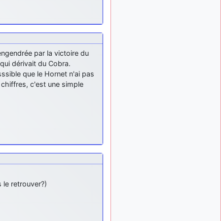
tu peux tenter l'un des
rares lycées militaires
comme le Prytanée dans la
Sarthe, ça ne peut pas faire
de mal !
ngendrée par la victoire du
d9pouces
: C'est
il y a 8 mois
qui dérivait du Cobra.
plutôt après le lycée, voire
ssible que le Hornet n'ai pas
après une prépa
chiffres, c'est une simple
scientifique, tu as donc
encore un peu de temps
devant toi
yaellerigolow
il y a 8 mois,
: bonjour a tous je
1 semaine
suis un élève de première
passionnée par l'aviation
militaire , pourrais je savoir
que faire après le lycée
pour s'orienter et pouvoir
le retrouver?)
devenir officier de l'armée
de l'air?
d9pouces
il y a 8 mois,
: lesquels, par
4 semaines