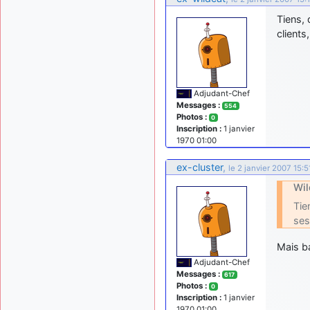
Tiens, 
client
Adjudant-Chef
Messages :
554
Photos :
0
Inscription :
1 janvier
1970 01:00
ex-cluster
,
le 2 janvier 2007 15:5
Wil
Tie
ses
Mais ba
Adjudant-Chef
Messages :
617
Photos :
0
Inscription :
1 janvier
1970 01:00