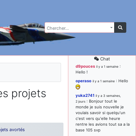
Chercher…
Chat
d9pouces
:
il y a 1 semaine
Hello !
operaso
: Hello
il y a 1 semaine
s projets
yuka2741
il y a 3 semaines,
: Bonjour tout le
2 jours
monde je suis nouvelle je
voulais savoir si quelqu'un
c'est vers qu'elle heure
rentre les avions tout sa a la
jets avortés
base 105 svp