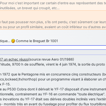
Pour moi c'est important car certain d'entre eux représentent des
inutilisées, un brevet qui croupit, etc…
ne faut pas pousser non plus, s'ils ont perdu, c'est sûrement car leur
ts ou pour un profil similaire, avaient un coût inférieur ou d'autres 
itique…
Comme le Breguet Br 1001
17 un echec réussi
(source revue Aero 01/1986)
'étude, 9700 h de soufflerie, virent le 4 juin 1974, la sortie du prot
en 1972 que le Pentagone mis en concurrence cinq constructeurs (b
cs,lockeed,ltv/northop) pour un programme visant à élaborer un ch
x F-15.
re au P530 Cobra dont il dérivait le YF-17 disposait d'une instrum
tionnelle, contrairement au YF-16 en commande "toute électrique".
 inovations du YF-17 était ses dérives doubles inclinés vers l'ext
- montés très en avant du fuselage pour profiter du flux tourbillon