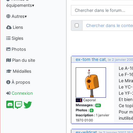
équipements▾
Autres▾
Chercher dans le cont
Liens
Sigles
Photos
ex-tom the cat
,
Plan du site
le 2 janvier 20
Le A-10
Médailles
Le F-16
Le Mira
À propos
Le YC-
Connexion
Le YF-2
Et bien
Caporal
Messages :
Ce topi
65
Photos :
0
Pour m
Inscription :
1 janvier
inutili
1970 01:00
ex-wildcat
,
le 2 janvier 2007 15: