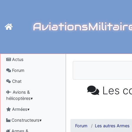
AviationsMilitair
Actus
Forum
Chat
Les co
Avions &
hélicoptères▾
Armées▾
Constructeurs▾
Forum
Les autres Armes
Armes &