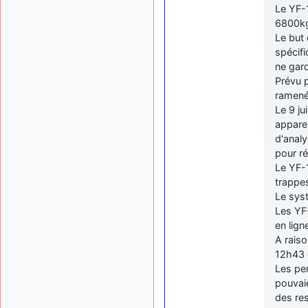
Le YF-
6800kgp
Le but 
spécifi
ne gard
Prévu 
ramené
Le 9 ju
apparei
d'analy
pour ré
Le YF-1
trappes
Le sys
Les YF
en lign
A raiso
12h43 e
Les per
pouvaie
des re