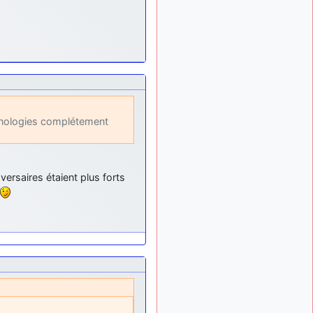
exemple ?
mahmoud
:
il y a 9 mois
bonsoir, très instructif ce
site .mais nous aimerions
avoir les photo des anciens
appareils de l'armée de l'air
de la haute -volta
d9pouces
: Ça
il y a 10 mois
chnologies complétement
me casse quand même bien
les pieds, j’avoue
jericho
: Pour moi
il y a 10 mois
tout est à nouveau OK
versaires étaient plus forts
dirait-on… Merci à toi.
d9pouces
il y a 10 mois,
: En espérant
1 semaine
n’avoir coupé les
accessoires de personne au
passage !
d9pouces
il y a 10 mois,
: j'ai trouvé un
1 semaine
palliatif un peu violent, mais