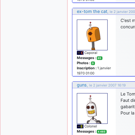
ex-tom the cat
,
le 2 janvier 20
C'est m
concurr
Caporal
Messages :
65
Photos :
0
Inscription :
1 janvier
1970 01:00
guns
,
le 2 janvier 2007 16:19
Le Tom
Faut di
gabarit
Pour la
Colonel
Messages :
4 465