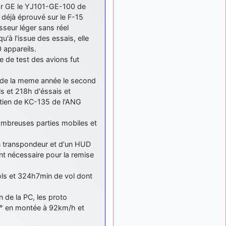
par GE le YJ101-GE-100 de
 déjà éprouvé sur le F-15
sseur léger sans réel
u'à l'issue des essais, elle
 appareils.
 de test des avions fut
ut de la meme année le second
ls et 218h d'éssais et
outien de KC-135 de l'ANG
nombreuses parties mobiles et
n transpondeur et d'un HUD
t nécessaire pour la remise
vols et 324h7min de vol dont
 de la PC, les proto
63° en montée à 92km/h et