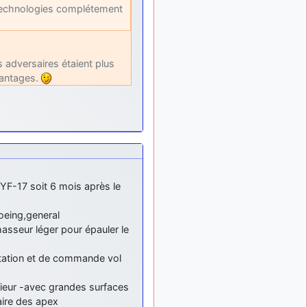
 technologies complétement
ça devrait aller un peu
mieux
d9pouces
il y a 10 mois,
: cette fois, c'est le
1 semaine
s adversaires étaient plus
Brésil et Singapour qui
avantages.
mettent le site par terre
jericho
:
il y a 11 mois, 2 semaines
Ah ben je peux te confirmer
que j'étais resté dans le
filtre…
d9pouces
il y a 11 mois,
: Désolé ! Mon
2 semaines
filtrage a été un peu trop
o YF-17 soit 6 mois après le
violent manifestement
oeing,general
tout voir
asseur léger pour épauler le
entation et de commande vol
érieur -avec grandes surfaces
aire des apex