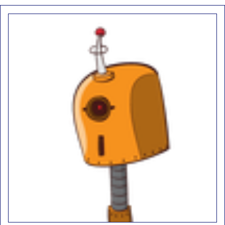
d9pouces
: ouakamois > si tu parles du sujet sur l'Armée de l'Air,
bien sûr que oui !
je suis un avion@,._,+
: Bonjour je viens d'arriver il y a quelques
moi et quelques avions n'ont pas les mêmes noms qu'aujourd'hui
ouakamois
: Bonjourà toutes et à tous.en espérantque ces
quelques images du Pays Basque vous auront plu ; Agur…
d9pouces
: Je me rattraperai à la Ferté samedi
d9pouces
: Malheureusement non
un peu trop loin pour moi !
fox_50
: Bonjour, certains parmis vous étaient-ils présent au
meeting de Lann Bihoué de 2026 ?
cachée dans les pins
: Coucou et excellente année 2026 à tous et
au site!
jericho
: Bonne année et tous mes meilleurs voeux à tous pour
2026 !
little boy
: je vous souhaite un bon réveillon pour cette nouvelle
année!
jericho
: Merci D9pouces, à mon tour de souhaiter un Joyeux Noël
et de bonnes fêtes de fin d'année.