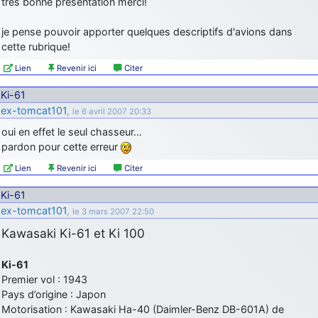
très bonne présentation merci!
je pense pouvoir apporter quelques descriptifs d'avions dans
cette rubrique!
Lien
Revenir ici
Citer
Ki-61
ex-tomcat101
,
le 6 avril 2007 20:33
oui en effet le seul chasseur…
pardon pour cette erreur
Lien
Revenir ici
Citer
Ki-61
ex-tomcat101
,
le 3 mars 2007 22:50
Kawasaki Ki-61 et Ki 100
Ki-61
Premier vol : 1943
Pays d’origine : Japon
Motorisation : Kawasaki Ha-40 (Daimler-Benz DB-601A) de