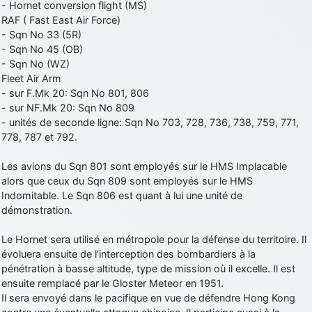
- Hornet conversion flight (MS)
RAF ( Fast East Air Force)
- Sqn No 33 (5R)
- Sqn No 45 (OB)
- Sqn No (WZ)
Fleet Air Arm
- sur F.Mk 20: Sqn No 801, 806
- sur NF.Mk 20: Sqn No 809
- unités de seconde ligne: Sqn No 703, 728, 736, 738, 759, 771,
778, 787 et 792.
Les avions du Sqn 801 sont employés sur le HMS Implacable
alors que ceux du Sqn 809 sont employés sur le HMS
Indomitable. Le Sqn 806 est quant à lui une unité de
démonstration.
Le Hornet sera utilisé en métropole pour la défense du territoire. Il
évoluera ensuite de l’interception des bombardiers à la
pénétration à basse altitude, type de mission où il excelle. Il est
ensuite remplacé par le Gloster Meteor en 1951.
Il sera envoyé dans le pacifique en vue de défendre Hong Kong