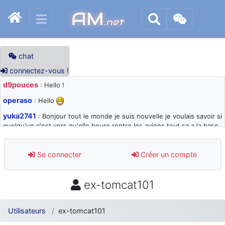
AM
.net
chat
connectez-vous !
d9pouces
: Hello !
operaso
: Hello
yuka2741
: Bonjour tout le monde je suis nouvelle je voulais savoir si
quelqu'un c'est vers qu'elle heure rentre les avions tout sa a la base
105 svp
d9pouces
: désolé pour les quelques blocages du site ces derniers
Se connecter
Créer un compte
jours : je teste des méthodes contre le spam et les bots trop nocifs
d9pouces
: Merci ! Un souvenir de la Ferté-Alais !
ex-tomcat101
paxwax
: Super, la nouvelle bannière
d9pouces
: je suis un avion@,._,+ > lesquels ? je ne suis pas sûr de
Utilisateurs
ex-tomcat101
comprendre