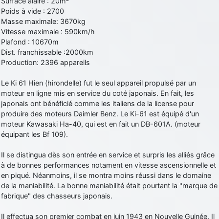
Surface alaire : 20m²
Poids à vide : 2700
Masse maximale: 3670kg
Vitesse maximale : 590km/h
Plafond : 10670m
Dist. franchissable :2000km
Production: 2396 appareils
Le Ki 61 Hien (hirondelle) fut le seul appareil propulsé par un
moteur en ligne mis en service du coté japonais. En fait, les
japonais ont bénéficié comme les italiens de la license pour
produire des moteurs Daimler Benz. Le Ki-61 est équipé d'un
moteur Kawasaki Ha-40, qui est en fait un DB-601A. (moteur
équipant les Bf 109).
Il se distingua dès son entrée en service et surpris les alliés grâce
à de bonnes performances notament en vitesse ascensionnelle et
en piqué. Néanmoins, il se montra moins réussi dans le domaine
de la maniabilité. La bonne maniabilité était pourtant la "marque de
fabrique" des chasseurs japonais.
Il effectua son premier combat en juin 1943 en Nouvelle Guinée. Il