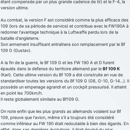
étant compensée par un plus grande cadence de tir) et le F-4, la
version ultime.
Au combat, la version F est considéré comme la plus efficace des
109 (lors de sa période de service) et contribue avec le FW190A à
redonner l'avantage technique à la Luftwaffe perdu lors de la
bataille d'angleterre.
Son armement insuffisant entraînera son remplacement par le Bf
109 G (Gustav).
A la fin de la guerre, le Bf 109 G et les FW 190 A et D furent
épaulés dans la defense du territoire allemand par le
Bf 109 K
(Karl). Cette ultime version du Bf 109 a été construite en vue de
standardiser toutes les versions du Bf 109 G (G6, G-10, G-14…). Il
possède un empenage agrandi et un cockpit pressurisé. Il atteint
en point les 700km/h.
Il reste globalement similaire au Bf109 G.
On note enfin que les plus grands as allemands volaient sur Bf
109, preuve que l'avion, même s'il a toujours été considéré
comme inférieur au FW 190 était redoutable à bien des égards. En
effet, dans ses dernières évolutions, il était équipé du plus