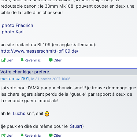
redoutable canon : le 30mm Mk108, pouvant couper en deux une
cible de la taille d'un chasseur!
photo Friedrich
photo Karl
un site traitant du Bf 109 (en anglais/allemand):
http://www.messerschmitt-bf109.de/
Lien
Revenir ici
Citer
Votre char léger préféré.
ex-tomcat101
,
le 31 janvier 2007 16:06
j'ai voté pour l'AMX par pur chauvinisme!!! je trouve dommage que
les chars légers aient perdu de la "gueule" par rapport à ceux de
la seconde guerre mondiale!
ah le
Luchs
snif, snif
(je peux en dire de même pour le
Stuart
)
Lien
Revenir ici
Citer