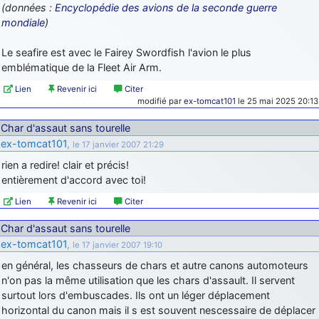
(données :
Encyclopédie des avions de la seconde guerre
mondiale
)
Le seafire est avec le Fairey Swordfish l'avion le plus
emblématique de la Fleet Air Arm.
Lien
Revenir ici
Citer
modifié par
ex-tomcat101
le 25 mai 2025 20:13
Char d'assaut sans tourelle
ex-tomcat101
,
le 17 janvier 2007 21:29
rien a redire! clair et précis!
entièrement d'accord avec toi!
Lien
Revenir ici
Citer
Char d'assaut sans tourelle
ex-tomcat101
,
le 17 janvier 2007 19:10
en général, les chasseurs de chars et autre canons automoteurs
n'on pas la même utilisation que les chars d'assault. Il servent
surtout lors d'embuscades. Ils ont un léger déplacement
horizontal du canon mais il s est souvent nescessaire de déplacer