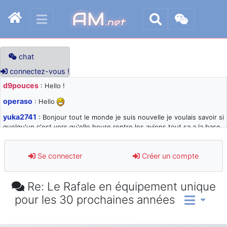
AM
.net
chat
connectez-vous !
d9pouces
: Hello !
operaso
: Hello
yuka2741
: Bonjour tout le monde je suis nouvelle je voulais savoir si
quelqu'un c'est vers qu'elle heure rentre les avions tout sa a la base
105 svp
d9pouces
: désolé pour les quelques blocages du site ces derniers
Se connecter
Créer un compte
jours : je teste des méthodes contre le spam et les bots trop nocifs
d9pouces
: Merci ! Un souvenir de la Ferté-Alais !
Re: Le Rafale en équipement unique
paxwax
: Super, la nouvelle bannière
pour les 30 prochaines années
d9pouces
: je suis un avion@,._,+ > lesquels ? je ne suis pas sûr de
comprendre