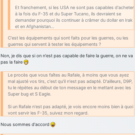
d9pouces
: cette fois, c'est le Brésil et Singapour qui mettent le site
Et franchement, si les USA ne sont pas capables d'acheter
par terre
à la fois du F-35 et du Super Tucano, ils devraient se
demander pourquoi ils continuer à crâmer du dollar en Irak
jericho
: Ah ben je peux te confirmer que j'étais resté dans le filtre…
et en Afghanistan…
d9pouces
: Désolé ! Mon filtrage a été un peu trop violent
C'est les équipements qui sont faits pour les guerres, ou les
manifestement
guerres qui servent à tester les équipements ?
tout voir
Non, je dis que si on n'est pas capable de faire la guerre, on ne va
pas la faire
Le procès que vous faîtes au Rafale, à moins que vous ayez
mal ajusté vos tirs, c'est qu'il n'est pas adapté. D'ailleurs, D9P,
tu le répètes au début de ton message en le mettant avec les
Super bug et S Eagle.
Si un Rafale n'est pas adapté, je vois encore moins bien à quoi
vont servir les F-35, suivez mon regard.
Nous sommes d'accord