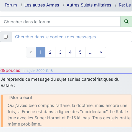
d9pouces
: ouakamois > si tu parles du sujet sur l'Armée de l'Air,
Forum
Les autres Armes
Autres Sujets militaires
Re: Le
bien sûr que oui !
je suis un avion@,._,+
: Bonjour je viens d'arriver il y a quelques
moi et quelques avions n'ont pas les mêmes noms qu'aujourd'hui
ouakamois
: Bonjourà toutes et à tous.en espérantque ces
Chercher dans le contenu des messages
quelques images du Pays Basque vous auront plu ; Agur…
d9pouces
: Je me rattraperai à la Ferté samedi
«
1
2
3
4
5
…
»
d9pouces
: Malheureusement non
un peu trop loin pour moi !
fox_50
: Bonjour, certains parmis vous étaient-ils présent au
d9pouces
,
le 4 juin 2009 11:18
meeting de Lann Bihoué de 2026 ?
Je reprends ce message du sujet sur les caractéristiques du
cachée dans les pins
: Coucou et excellente année 2026 à tous et
Rafale :
au site!
jericho
: Bonne année et tous mes meilleurs voeux à tous pour
TMor a écrit
2026 !
Oui j'avais bien compris l'affaire, la doctrine, mais encore une
little boy
: je vous souhaite un bon réveillon pour cette nouvelle
fois, la France est dans la lignée des "occidentaux". Le Rafale
année!
joue avec les Super Hornet et F-15 là-bas. Tous ces jets ont le
même problème…
jericho
: Merci D9pouces, à mon tour de souhaiter un Joyeux Noël
et de bonnes fêtes de fin d'année.