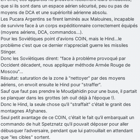
que si ils sont dans un espace aérien sécurisé, peu ou pas de
moyens de DCA et une supériorité aérienne absolu.
Les Pucara Argentins se firent laminés aux Malouines, incapable
de survivre face à un corps expéditionnaire correctement équipés
(moyens aériens, DCA, commandos…).
Pour les Soviétiques point d'avions COIN, mais le Hind…le
problème c'est que ce dernier n'appreciait guerre les missiles
Stinger.
Donc les Soviètiques dirent: "face à probléme provoqué par
Occident décadent, nous appliquer méthode Armée Rouge de
Moscou"…
Résultat: saturation de la zone à "nettoyer" par des moyens
aériens, on envoit ensuite le Hind pour "straffer".
Sauf que faut pas prendre le Moudjahidin pour une buse, il partait
se planquer dans les grottes (eh oui! déjà à l'époque !).
Donc le Hind, la seule chose qu'il "straffait" c'était le granit des
montagnes Afghanes.
Seul petit avantage de ce COIN, c'était le fait qu'il embarquait un
commando de huit Spetznatz qu'il pouvait déposer pour aller
débusquer l'adversaire, pendant que lui patrouillait en attendant
que "les cibles" sortent.