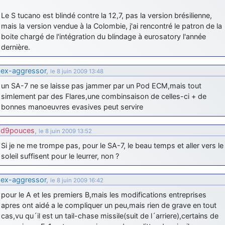
Le S tucano est blindé contre la 12,7, pas la version brésilienne,
mais la version vendue à la Colombie, j'ai rencontré le patron de la
boite chargé de l'intégration du blindage à eurosatory l'année
dernière.
ex-aggressor
,
le 8 juin 2009 13:48
un SA-7 ne se laisse pas jammer par un Pod ECM,mais tout
simlement par des Flares,une combinsaison de celles-ci + de
bonnes manoeuvres evasives peut servire
d9pouces
,
le 8 juin 2009 13:52
Si je ne me trompe pas, pour le SA-7, le beau temps et aller vers le
soleil suffisent pour le leurrer, non ?
ex-aggressor
,
le 8 juin 2009 16:42
pour le A et les premiers B,mais les modifications entreprises
apres ont aidé a le compliquer un peu,mais rien de grave en tout
cas,vu qu´il est un tail-chase missile(suit de l´arriere),certains de