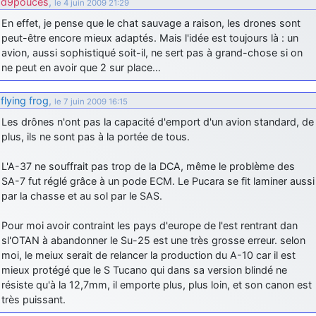
d9pouces
,
le 4 juin 2009 21:29
En effet, je pense que le chat sauvage a raison, les drones sont
peut-être encore mieux adaptés. Mais l'idée est toujours là : un
avion, aussi sophistiqué soit-il, ne sert pas à grand-chose si on
ne peut en avoir que 2 sur place…
flying frog
,
le 7 juin 2009 16:15
Les drônes n'ont pas la capacité d'emport d'un avion standard, de
plus, ils ne sont pas à la portée de tous.
L'A-37 ne souffrait pas trop de la DCA, même le problème des
SA-7 fut réglé grâce à un pode ECM. Le Pucara se fit laminer aussi
par la chasse et au sol par le SAS.
Pour moi avoir contraint les pays d'europe de l'est rentrant dan
sl'OTAN à abandonner le Su-25 est une très grosse erreur. selon
moi, le meiux serait de relancer la production du A-10 car il est
mieux protégé que le S Tucano qui dans sa version blindé ne
résiste qu'à la 12,7mm, il emporte plus, plus loin, et son canon est
très puissant.