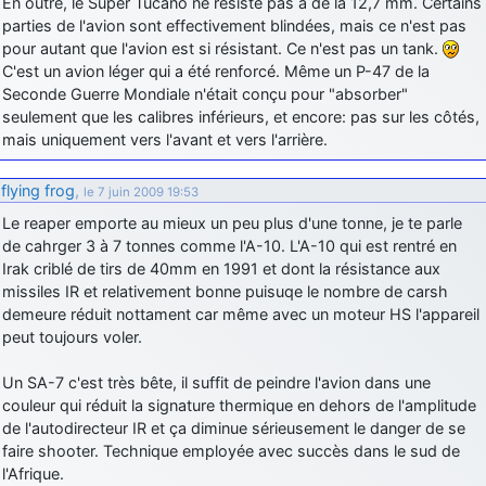
En outre, le Super Tucano ne résiste pas à de la 12,7 mm. Certains
parties de l'avion sont effectivement blindées, mais ce n'est pas
pour autant que l'avion est si résistant. Ce n'est pas un tank.
C'est un avion léger qui a été renforcé. Même un P-47 de la
Seconde Guerre Mondiale n'était conçu pour "absorber"
seulement que les calibres inférieurs, et encore: pas sur les côtés,
mais uniquement vers l'avant et vers l'arrière.
flying frog
,
le 7 juin 2009 19:53
Le reaper emporte au mieux un peu plus d'une tonne, je te parle
de cahrger 3 à 7 tonnes comme l'A-10. L'A-10 qui est rentré en
Irak criblé de tirs de 40mm en 1991 et dont la résistance aux
missiles IR et relativement bonne puisuqe le nombre de carsh
demeure réduit nottament car même avec un moteur HS l'appareil
peut toujours voler.
Un SA-7 c'est très bête, il suffit de peindre l'avion dans une
couleur qui réduit la signature thermique en dehors de l'amplitude
de l'autodirecteur IR et ça diminue sérieusement le danger de se
faire shooter. Technique employée avec succès dans le sud de
l'Afrique.