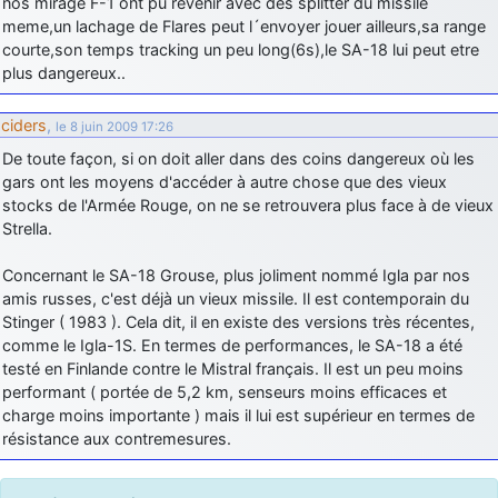
nos mirage F-1 ont pu revenir avec des splitter du missile
meme,un lachage de Flares peut l´envoyer jouer ailleurs,sa range
courte,son temps tracking un peu long(6s),le SA-18 lui peut etre
plus dangereux..
ciders
,
le 8 juin 2009 17:26
De toute façon, si on doit aller dans des coins dangereux où les
gars ont les moyens d'accéder à autre chose que des vieux
stocks de l'Armée Rouge, on ne se retrouvera plus face à de vieux
Strella.
Concernant le SA-18 Grouse, plus joliment nommé Igla par nos
amis russes, c'est déjà un vieux missile. Il est contemporain du
Stinger ( 1983 ). Cela dit, il en existe des versions très récentes,
comme le Igla-1S. En termes de performances, le SA-18 a été
testé en Finlande contre le Mistral français. Il est un peu moins
performant ( portée de 5,2 km, senseurs moins efficaces et
charge moins importante ) mais il lui est supérieur en termes de
résistance aux contremesures.