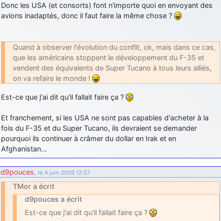
Donc les USA (et consorts) font n'importe quoi en envoyant des
d9pouces
: Joyeux Noël à tous !
avions inadaptés, donc il faut faire la même chose ?
d9pouces
: mais tu peux tenter l'un des rares lycées militaires
comme le Prytanée dans la Sarthe, ça ne peut pas faire de mal !
Quand à observer l'évolution du conflit, ok, mais dans ce cas,
d9pouces
: C'est plutôt après le lycée, voire après une prépa
que les américains stoppent le développement du F-35 et
scientifique, tu as donc encore un peu de temps devant toi
vendent des équivalents de Super Tucano à tous leurs alliés,
on va refaire le monde !
yaellerigolow
: bonjour a tous je suis un élève de première
passionnée par l'aviation militaire , pourrais je savoir que faire après
Est-ce que j'ai dit qu'il fallait faire ça ?
le lycée pour s'orienter et pouvoir devenir officier de l'armée de l'air?
d9pouces
: lesquels, par exemple ?
Et franchement, si les USA ne sont pas capables d'acheter à la
mahmoud
fois du F-35 et du Super Tucano, ils devraient se demander
: bonsoir, très instructif ce site .mais nous aimerions avoir
les photo des anciens appareils de l'armée de l'air de la haute -volta
pourquoi ils continuer à crâmer du dollar en Irak et en
Afghanistan…
d9pouces
: Ça me casse quand même bien les pieds, j’avoue
jericho
: Pour moi tout est à nouveau OK dirait-on… Merci à toi.
d9pouces
,
le 4 juin 2009 12:57
d9pouces
: En espérant n’avoir coupé les accessoires de personne
TMor a écrit
au passage !
d9pouces a écrit
d9pouces
: j'ai trouvé un palliatif un peu violent, mais ça devrait aller
Est-ce que j'ai dit qu'il fallait faire ça ?
un peu mieux