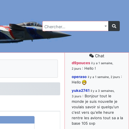
Chercher…
Chat
d9pouces
il y a 1 semaine,
: Hello !
2 jours
operaso
:
il y a 1 semaine, 2 jours
Hello
yuka2741
il y a 3 semaines,
: Bonjour tout le
3 jours
monde je suis nouvelle je
voulais savoir si quelqu'un
c'est vers qu'elle heure
rentre les avions tout sa a la
base 105 svp