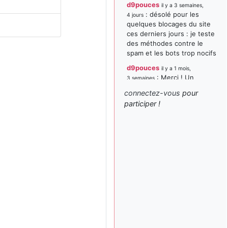
d9pouces
il y a 3 semaines,
: désolé pour les
4 jours
quelques blocages du site
ces derniers jours : je teste
des méthodes contre le
spam et les bots trop nocifs
d9pouces
il y a 1 mois,
: Merci ! Un
3 semaines
souvenir de la Ferté-Alais !
connectez-vous
pour
paxwax
:
participer !
il y a 1 mois, 3 semaines
Super, la nouvelle bannière
d9pouces
il y a 2 mois,
: je suis un
1 semaine
avion@,._,+ > lesquels ? je
ne suis pas sûr de
comprendre
d9pouces
il y a 2 mois,
: ouakamois > si tu
1 semaine
parles du sujet sur l'Armée
de l'Air, bien sûr que oui !
je suis un avion@,._,+
il y a