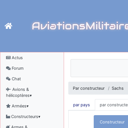
AviationsMilitair
Actus
Forum
Chat
Par constructeur
Sachs
Avions &
hélicoptères▾
par pays
par constructe
Armées▾
Constructeurs▾
Constructeur
Armes &