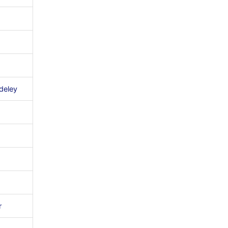
deley
r