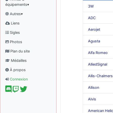
équipements▾
3W
Autres▾
ADC
Liens
Aerojet
Sigles
Agusta
Photos
Plan du site
Alfa Romeo
Médailles
AlliedSignal
À propos
Allis-Chalmers
Connexion
Allison
Alvis
American Heli