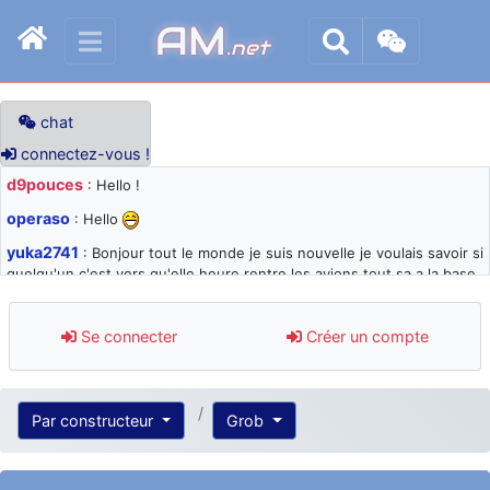
AM
.net
chat
connectez-vous !
d9pouces
: Hello !
operaso
: Hello
yuka2741
: Bonjour tout le monde je suis nouvelle je voulais savoir si
quelqu'un c'est vers qu'elle heure rentre les avions tout sa a la base
105 svp
d9pouces
: désolé pour les quelques blocages du site ces derniers
Se connecter
Créer un compte
jours : je teste des méthodes contre le spam et les bots trop nocifs
d9pouces
: Merci ! Un souvenir de la Ferté-Alais !
paxwax
: Super, la nouvelle bannière
Par constructeur
Grob
d9pouces
: je suis un avion@,._,+ > lesquels ? je ne suis pas sûr de
comprendre