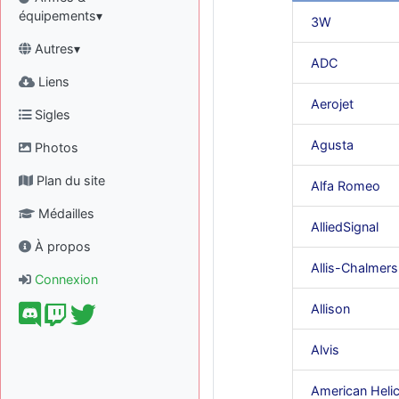
équipements▾
3W
Autres▾
ADC
Liens
Aerojet
Sigles
Agusta
Photos
Plan du site
Alfa Romeo
Médailles
AlliedSignal
À propos
Allis-Chalmers
Connexion
Allison
Alvis
American Heli