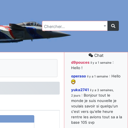
Chercher…
Chat
d9pouces
:
il y a 1 semaine
Hello !
operaso
: Hello
il y a 1 semaine
yuka2741
il y a 3 semaines,
: Bonjour tout le
2 jours
monde je suis nouvelle je
voulais savoir si quelqu'un
c'est vers qu'elle heure
rentre les avions tout sa a la
base 105 svp