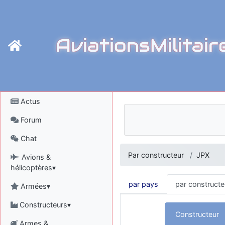
AviationsMilitair
Actus
Forum
Chat
Par constructeur
JPX
Avions &
hélicoptères▾
par pays
par constructe
Armées▾
Constructeurs▾
Constructeur
Armes &