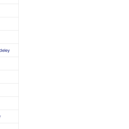
deley
r