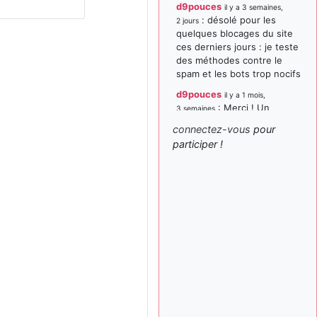
d9pouces
il y a 3 semaines,
: désolé pour les
2 jours
quelques blocages du site
ces derniers jours : je teste
des méthodes contre le
spam et les bots trop nocifs
d9pouces
il y a 1 mois,
: Merci ! Un
3 semaines
souvenir de la Ferté-Alais !
connectez-vous
pour
paxwax
:
participer !
il y a 1 mois, 3 semaines
Super, la nouvelle bannière
d9pouces
il y a 2 mois,
: je suis un
1 semaine
avion@,._,+ > lesquels ? je
ne suis pas sûr de
comprendre
d9pouces
il y a 2 mois,
: ouakamois > si tu
1 semaine
parles du sujet sur l'Armée
de l'Air, bien sûr que oui !
je suis un avion@,._,+
il y a