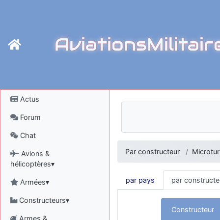
AviationsMilitair
Actus
Forum
Chat
Par constructeur
Microtu
Avions &
hélicoptères▾
par pays
par constructe
Armées▾
Constructeurs▾
Constructeur
Armes &