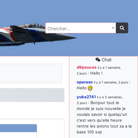
Chercher…
Chat
d9pouces
il y a 1 semaine,
: Hello !
2 jours
operaso
:
il y a 1 semaine, 2 jours
Hello
yuka2741
il y a 3 semaines,
: Bonjour tout le
3 jours
monde je suis nouvelle je
voulais savoir si quelqu'un
c'est vers qu'elle heure
rentre les avions tout sa a la
base 105 svp