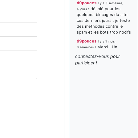
d9pouces
il y a 3 semaines,
: désolé pour les
4 jours
quelques blocages du site
ces derniers jours : je teste
des méthodes contre le
spam et les bots trop nocifs
d9pouces
il y a 1 mois,
: Merci ! Un
3 semaines
souvenir de la Ferté-Alais !
connectez-vous
pour
paxwax
:
participer !
il y a 1 mois, 3 semaines
Super, la nouvelle bannière
d9pouces
il y a 2 mois,
: je suis un
1 semaine
avion@,._,+ > lesquels ? je
ne suis pas sûr de
comprendre
d9pouces
il y a 2 mois,
: ouakamois > si tu
1 semaine
parles du sujet sur l'Armée
de l'Air, bien sûr que oui !
je suis un avion@,._,+
il y a