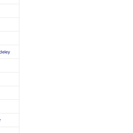
deley
r