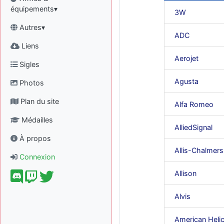
équipements▾
3W
Autres▾
ADC
Liens
Aerojet
Sigles
Agusta
Photos
Plan du site
Alfa Romeo
Médailles
AlliedSignal
À propos
Allis-Chalmers
Connexion
Allison
Alvis
American Heli