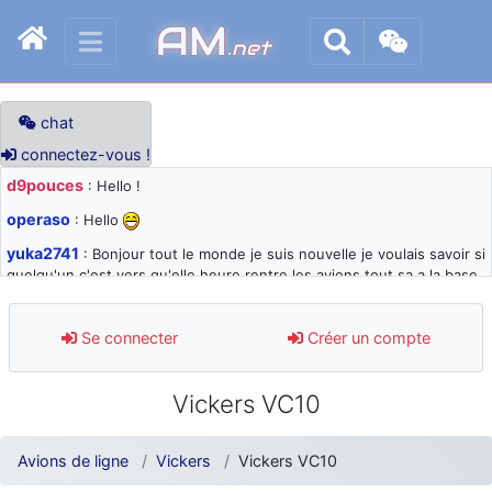
AM
.net
chat
connectez-vous !
d9pouces
: Hello !
operaso
: Hello
yuka2741
: Bonjour tout le monde je suis nouvelle je voulais savoir si
quelqu'un c'est vers qu'elle heure rentre les avions tout sa a la base
105 svp
d9pouces
: désolé pour les quelques blocages du site ces derniers
Se connecter
Créer un compte
jours : je teste des méthodes contre le spam et les bots trop nocifs
d9pouces
: Merci ! Un souvenir de la Ferté-Alais !
Vickers VC10
paxwax
: Super, la nouvelle bannière
d9pouces
: je suis un avion@,._,+ > lesquels ? je ne suis pas sûr de
Avions de ligne
Vickers
Vickers VC10
comprendre