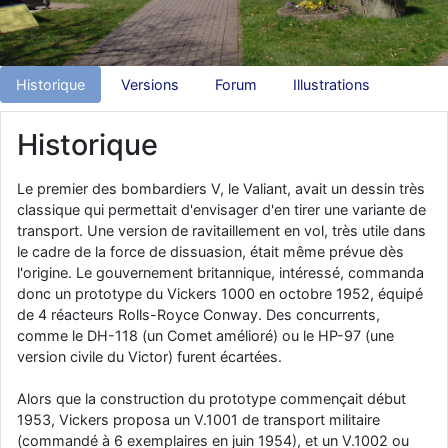
d9pouces
: Joyeux Noël à tous !
d9pouces
: mais tu peux tenter l'un des rares lycées militaires
comme le Prytanée dans la Sarthe, ça ne peut pas faire de mal !
Historique
Versions
Forum
Illustrations
d9pouces
: C'est plutôt après le lycée, voire après une prépa
scientifique, tu as donc encore un peu de temps devant toi
Historique
yaellerigolow
: bonjour a tous je suis un élève de première
passionnée par l'aviation militaire , pourrais je savoir que faire après
Le premier des bombardiers V, le Valiant, avait un dessin très
le lycée pour s'orienter et pouvoir devenir officier de l'armée de l'air?
classique qui permettait d'envisager d'en tirer une variante de
d9pouces
: lesquels, par exemple ?
transport. Une version de ravitaillement en vol, très utile dans
le cadre de la force de dissuasion, était même prévue dès
mahmoud
: bonsoir, très instructif ce site .mais nous aimerions avoir
l'origine. Le gouvernement britannique, intéressé, commanda
les photo des anciens appareils de l'armée de l'air de la haute -volta
donc un prototype du Vickers 1000 en octobre 1952, équipé
d9pouces
: Ça me casse quand même bien les pieds, j’avoue
de 4 réacteurs Rolls-Royce Conway. Des concurrents,
comme le DH-118 (un Comet amélioré) ou le HP-97 (une
jericho
: Pour moi tout est à nouveau OK dirait-on… Merci à toi.
version civile du Victor) furent écartées.
d9pouces
: En espérant n’avoir coupé les accessoires de personne
au passage !
Alors que la construction du prototype commençait début
1953, Vickers proposa un V.1001 de transport militaire
d9pouces
: j'ai trouvé un palliatif un peu violent, mais ça devrait aller
(commandé à 6 exemplaires en juin 1954), et un V.1002 ou
un peu mieux