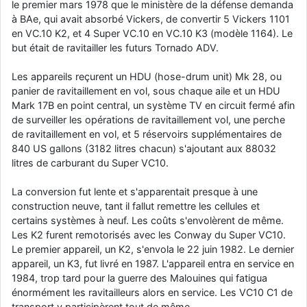
le premier mars 1978 que le ministère de la défense demanda
à BAe, qui avait absorbé Vickers, de convertir 5 Vickers 1101
en VC.10 K2, et 4 Super VC.10 en VC.10 K3 (modèle 1164). Le
but était de ravitailler les futurs Tornado ADV.
Les appareils reçurent un HDU (hose-drum unit) Mk 28, ou
panier de ravitaillement en vol, sous chaque aile et un HDU
Mark 17B en point central, un système TV en circuit fermé afin
de surveiller les opérations de ravitaillement vol, une perche
de ravitaillement en vol, et 5 réservoirs supplémentaires de
840 US gallons (3182 litres chacun) s'ajoutant aux 88032
litres de carburant du Super VC10.
La conversion fut lente et s'apparentait presque à une
construction neuve, tant il fallut remettre les cellules et
certains systèmes à neuf. Les coûts s'envolèrent de même.
Les K2 furent remotorisés avec les Conway du Super VC10.
Le premier appareil, un K2, s'envola le 22 juin 1982. Le dernier
appareil, un K3, fut livré en 1987. L'appareil entra en service en
1984, trop tard pour la guerre des Malouines qui fatigua
énormément les ravitailleurs alors en service. Les VC10 C1 de
transport y participèrent tout de même.