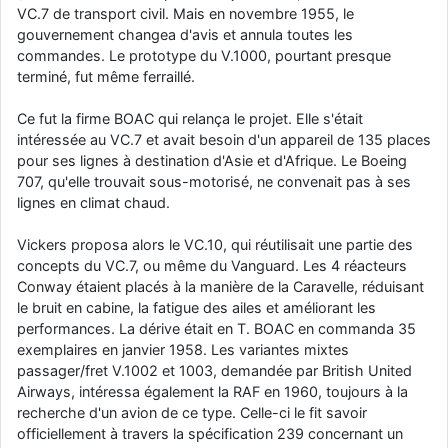
VC.7 de transport civil. Mais en novembre 1955, le
d9pouces
: cette fois, c'est le Brésil et Singapour qui mettent le site
gouvernement changea d'avis et annula toutes les
par terre
commandes. Le prototype du V.1000, pourtant presque
jericho
: Ah ben je peux te confirmer que j'étais resté dans le filtre…
terminé, fut même ferraillé.
Ce fut la firme BOAC qui relança le projet. Elle s'était
d9pouces
: Désolé ! Mon filtrage a été un peu trop violent
intéressée au VC.7 et avait besoin d'un appareil de 135 places
manifestement
pour ses lignes à destination d'Asie et d'Afrique. Le Boeing
tout voir
707, qu'elle trouvait sous-motorisé, ne convenait pas à ses
lignes en climat chaud.
Vickers proposa alors le VC.10, qui réutilisait une partie des
concepts du VC.7, ou même du Vanguard. Les 4 réacteurs
Conway étaient placés à la manière de la Caravelle, réduisant
le bruit en cabine, la fatigue des ailes et améliorant les
performances. La dérive était en T. BOAC en commanda 35
exemplaires en janvier 1958. Les variantes mixtes
passager/fret V.1002 et 1003, demandée par British United
Airways, intéressa également la RAF en 1960, toujours à la
recherche d'un avion de ce type. Celle-ci le fit savoir
officiellement à travers la spécification 239 concernant un