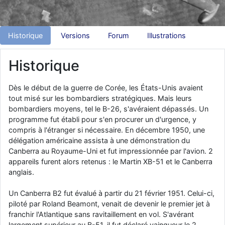
d9pouces
: Joyeux Noël à tous !
d9pouces
: mais tu peux tenter l'un des rares lycées militaires
Historique
Versions
Forum
Illustrations
comme le Prytanée dans la Sarthe, ça ne peut pas faire de mal !
d9pouces
: C'est plutôt après le lycée, voire après une prépa
Historique
scientifique, tu as donc encore un peu de temps devant toi
yaellerigolow
: bonjour a tous je suis un élève de première
Dès le début de la guerre de Corée, les États-Unis avaient
passionnée par l'aviation militaire , pourrais je savoir que faire après
tout misé sur les bombardiers stratégiques. Mais leurs
le lycée pour s'orienter et pouvoir devenir officier de l'armée de l'air?
bombardiers moyens, tel le B-26, s'avéraient dépassés. Un
d9pouces
: lesquels, par exemple ?
programme fut établi pour s'en procurer un d'urgence, y
compris à l'étranger si nécessaire. En décembre 1950, une
mahmoud
: bonsoir, très instructif ce site .mais nous aimerions avoir
les photo des anciens appareils de l'armée de l'air de la haute -volta
délégation américaine assista à une démonstration du
Canberra au Royaume-Uni et fut impressionnée par l'avion. 2
d9pouces
: Ça me casse quand même bien les pieds, j’avoue
appareils furent alors retenus : le Martin XB-51 et le Canberra
jericho
: Pour moi tout est à nouveau OK dirait-on… Merci à toi.
anglais.
d9pouces
: En espérant n’avoir coupé les accessoires de personne
Un Canberra B2 fut évalué à partir du 21 février 1951. Celui-ci,
au passage !
piloté par Roland Beamont, venait de devenir le premier jet à
d9pouces
: j'ai trouvé un palliatif un peu violent, mais ça devrait aller
franchir l'Atlantique sans ravitaillement en vol. S'avérant
un peu mieux
largement supérieur au B-51, il fut déclaré vainqueur le 2