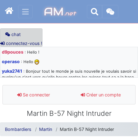
AM
.net
chat
connectez-vous !
d9pouces
: Hello !
operaso
: Hello
yuka2741
: Bonjour tout le monde je suis nouvelle je voulais savoir si
quelqu'un c'est vers qu'elle heure rentre les avions tout sa a la base
105 svp
d9pouces
: désolé pour les quelques blocages du site ces derniers
Se connecter
Créer un compte
jours : je teste des méthodes contre le spam et les bots trop nocifs
d9pouces
: Merci ! Un souvenir de la Ferté-Alais !
Martin B-57 Night Intruder
paxwax
: Super, la nouvelle bannière
d9pouces
: je suis un avion@,._,+ > lesquels ? je ne suis pas sûr de
Bombardiers
Martin
Martin B-57 Night Intruder
comprendre