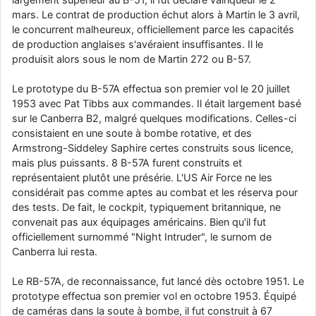
mars. Le contrat de production échut alors à Martin le 3 avril,
d9pouces
: cette fois, c'est le Brésil et Singapour qui mettent le site
le concurrent malheureux, officiellement parce les capacités
par terre
de production anglaises s'avéraient insuffisantes. Il le
jericho
: Ah ben je peux te confirmer que j'étais resté dans le filtre…
produisit alors sous le nom de Martin 272 ou B-57.
d9pouces
: Désolé ! Mon filtrage a été un peu trop violent
Le prototype du B-57A effectua son premier vol le 20 juillet
manifestement
1953 avec Pat Tibbs aux commandes. Il était largement basé
sur le Canberra B2, malgré quelques modifications. Celles-ci
tout voir
consistaient en une soute à bombe rotative, et des
Armstrong-Siddeley Saphire certes construits sous licence,
mais plus puissants. 8 B-57A furent construits et
représentaient plutôt une présérie. L'US Air Force ne les
considérait pas comme aptes au combat et les réserva pour
des tests. De fait, le cockpit, typiquement britannique, ne
convenait pas aux équipages américains. Bien qu'il fut
officiellement surnommé "Night Intruder", le surnom de
Canberra lui resta.
Le RB-57A, de reconnaissance, fut lancé dès octobre 1951. Le
prototype effectua son premier vol en octobre 1953. Équipé
de caméras dans la soute à bombe, il fut construit à 67