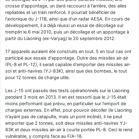
crosse d'appontage, un dard raccourci à l'arrière, des ailes
d9pouces
: cette fois, c'est le Brésil et Singapour qui mettent le site
repliables et un train renforcé. Il pourrait bénéficier de
par terre
l'avionique du J-11B, ainsi que d'un radar AESA. En cours de
jericho
: Ah ben je peux te confirmer que j'étais resté dans le filtre…
développement, il a déjà réussi un essai de décollage sur
tremplin le 6 mai 2010, puis un décollage et un appontage à
d9pouces
partir du Liaoning (ex-Varyag) le 20 septembre 2012.
: Désolé ! Mon filtrage a été un peu trop violent
manifestement
17 appareils auraient été construits en tout. 5 en tout cas ont
tout voir
participé aux essais d'appontage. Outre des missiles air-air
(PL-8 et PL-12), il serait capable d'emporter des missiles air-
sol et anti-navires (YJ-83K), ainsi que des bombes, le tout
pour 12 tonnes de charge utile.
Les J-15 ont passés des tests opérationnels sur le Liaoning
pendant 3 mois en 2013. Il en est ressorti que le J-15 était
moins performant que prévu, en particulier sur l'emport de
charges externes. En effet, pour pouvoir décoller (le Liaoning
n'ayant pas de catapulte, mais un pont incliné), il ne peut
emporter que 2 tonnes, soit deux missiles anti-navires YJ-
83K et deux missiles air-air à courte portée PL-8. Ceci le rend
vulnérable, y compris face au F/A-18.