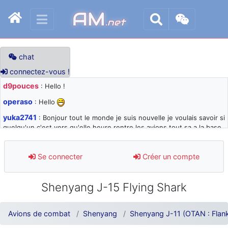
AM
.net
chat
connectez-vous !
d9pouces
: Hello !
operaso
: Hello
yuka2741
: Bonjour tout le monde je suis nouvelle je voulais savoir si
quelqu'un c'est vers qu'elle heure rentre les avions tout sa a la base
105 svp
d9pouces
: désolé pour les quelques blocages du site ces derniers
Se connecter
Créer un compte
jours : je teste des méthodes contre le spam et les bots trop nocifs
d9pouces
: Merci ! Un souvenir de la Ferté-Alais !
Shenyang J-15 Flying Shark
paxwax
: Super, la nouvelle bannière
d9pouces
: je suis un avion@,._,+ > lesquels ? je ne suis pas sûr de
Avions de combat
Shenyang
Shenyang J-11 (OTAN : Flan
comprendre