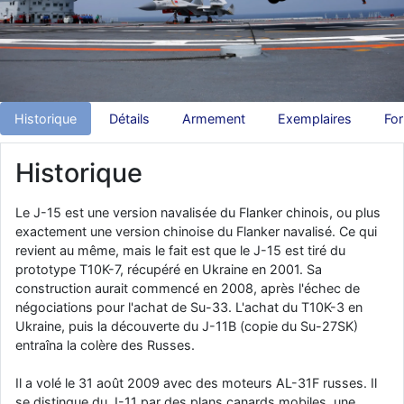
d9pouces
: Joyeux Noël à tous !
d9pouces
: mais tu peux tenter l'un des rares lycées militaires
comme le Prytanée dans la Sarthe, ça ne peut pas faire de mal !
d9pouces
: C'est plutôt après le lycée, voire après une prépa
scientifique, tu as donc encore un peu de temps devant toi
Historique
Détails
Armement
Exemplaires
Fo
yaellerigolow
: bonjour a tous je suis un élève de première
passionnée par l'aviation militaire , pourrais je savoir que faire après
Historique
le lycée pour s'orienter et pouvoir devenir officier de l'armée de l'air?
d9pouces
: lesquels, par exemple ?
Le J-15 est une version navalisée du Flanker chinois, ou plus
exactement une version chinoise du Flanker navalisé. Ce qui
mahmoud
: bonsoir, très instructif ce site .mais nous aimerions avoir
revient au même, mais le fait est que le J-15 est tiré du
les photo des anciens appareils de l'armée de l'air de la haute -volta
prototype T10K-7, récupéré en Ukraine en 2001. Sa
d9pouces
: Ça me casse quand même bien les pieds, j’avoue
construction aurait commencé en 2008, après l'échec de
jericho
négociations pour l'achat de Su-33. L'achat du T10K-3 en
: Pour moi tout est à nouveau OK dirait-on… Merci à toi.
Ukraine, puis la découverte du J-11B (copie du Su-27SK)
d9pouces
: En espérant n’avoir coupé les accessoires de personne
entraîna la colère des Russes.
au passage !
d9pouces
: j'ai trouvé un palliatif un peu violent, mais ça devrait aller
Il a volé le 31 août 2009 avec des moteurs AL-31F russes. Il
un peu mieux
se distingue du J-11 par des plans canards mobiles, une