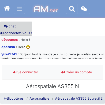
AM
.net
chat
connectez-vous !
d9pouces
: Hello !
operaso
: Hello
yuka2741
: Bonjour tout le monde je suis nouvelle je voulais savoir si
quelqu'un c'est vers qu'elle heure rentre les avions tout sa a la base
105 svp
d9pouces
: désolé pour les quelques blocages du site ces derniers
Se connecter
Créer un compte
jours : je teste des méthodes contre le spam et les bots trop nocifs
d9pouces
: Merci ! Un souvenir de la Ferté-Alais !
Aérospatiale AS355 N
paxwax
: Super, la nouvelle bannière
d9pouces
: je suis un avion@,._,+ > lesquels ? je ne suis pas sûr de
Hélicoptères
Aérospatiale
Aérospatiale AS355 Ecureuil 2
comprendre