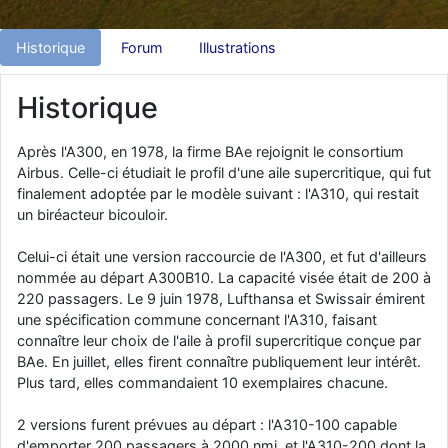
d9pouces
: Joyeux Noël à tous !
Historique
Forum
Illustrations
d9pouces
: mais tu peux tenter l'un des rares lycées militaires
comme le Prytanée dans la Sarthe, ça ne peut pas faire de mal !
Historique
d9pouces
: C'est plutôt après le lycée, voire après une prépa
scientifique, tu as donc encore un peu de temps devant toi
Après l'A300, en 1978, la firme BAe rejoignit le consortium
yaellerigolow
: bonjour a tous je suis un élève de première
Airbus. Celle-ci étudiait le profil d'une aile supercritique, qui fut
passionnée par l'aviation militaire , pourrais je savoir que faire après
finalement adoptée par le modèle suivant : l'A310, qui restait
le lycée pour s'orienter et pouvoir devenir officier de l'armée de l'air?
un biréacteur bicouloir.
d9pouces
: lesquels, par exemple ?
Celui-ci était une version raccourcie de l'A300, et fut d'ailleurs
mahmoud
: bonsoir, très instructif ce site .mais nous aimerions avoir
nommée au départ A300B10. La capacité visée était de 200 à
les photo des anciens appareils de l'armée de l'air de la haute -volta
220 passagers. Le 9 juin 1978, Lufthansa et Swissair émirent
d9pouces
: Ça me casse quand même bien les pieds, j’avoue
une spécification commune concernant l'A310, faisant
jericho
: Pour moi tout est à nouveau OK dirait-on… Merci à toi.
connaître leur choix de l'aile à profil supercritique conçue par
BAe. En juillet, elles firent connaître publiquement leur intérêt.
d9pouces
: En espérant n’avoir coupé les accessoires de personne
Plus tard, elles commandaient 10 exemplaires chacune.
au passage !
d9pouces
: j'ai trouvé un palliatif un peu violent, mais ça devrait aller
2 versions furent prévues au départ : l'A310-100 capable
un peu mieux
d'emporter 200 passagers à 2000 nmi, et l'A310-200 dont la