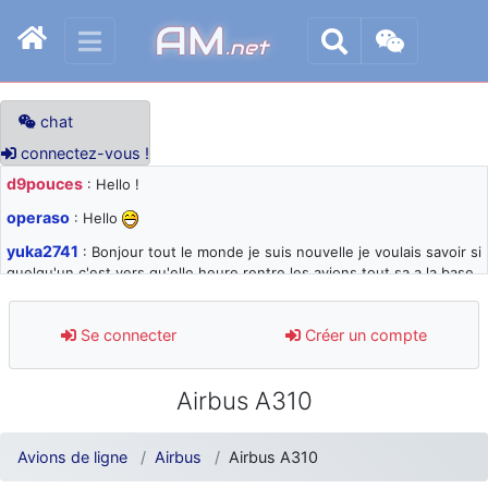
AM
.net
chat
connectez-vous !
d9pouces
: Hello !
operaso
: Hello
yuka2741
: Bonjour tout le monde je suis nouvelle je voulais savoir si
quelqu'un c'est vers qu'elle heure rentre les avions tout sa a la base
105 svp
d9pouces
: désolé pour les quelques blocages du site ces derniers
Se connecter
Créer un compte
jours : je teste des méthodes contre le spam et les bots trop nocifs
d9pouces
: Merci ! Un souvenir de la Ferté-Alais !
Airbus A310
paxwax
: Super, la nouvelle bannière
d9pouces
: je suis un avion@,._,+ > lesquels ? je ne suis pas sûr de
Avions de ligne
Airbus
Airbus A310
comprendre