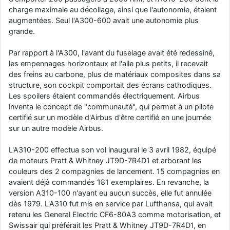
charge maximale au décollage, ainsi que l'autonomie, étaient
d9pouces
: cette fois, c'est le Brésil et Singapour qui mettent le site
augmentées. Seul l'A300-600 avait une autonomie plus
par terre
grande.
jericho
: Ah ben je peux te confirmer que j'étais resté dans le filtre…
Par rapport à l'A300, l'avant du fuselage avait été redessiné,
d9pouces
: Désolé ! Mon filtrage a été un peu trop violent
les empennages horizontaux et l'aile plus petits, il recevait
manifestement
des freins au carbone, plus de matériaux composites dans sa
structure, son cockpit comportait des écrans cathodiques.
tout voir
Les spoilers étaient commandés électriquement. Airbus
inventa le concept de "communauté", qui permet à un pilote
certifié sur un modèle d'Airbus d'être certifié en une journée
sur un autre modèle Airbus.
L'A310-200 effectua son vol inaugural le 3 avril 1982, équipé
de moteurs Pratt & Whitney JT9D-7R4D1 et arborant les
couleurs des 2 compagnies de lancement. 15 compagnies en
avaient déjà commandés 181 exemplaires. En revanche, la
version A310-100 n'ayant eu aucun succès, elle fut annulée
dès 1979. L'A310 fut mis en service par Lufthansa, qui avait
retenu les General Electric CF6-80A3 comme motorisation, et
Swissair qui préférait les Pratt & Whitney JT9D-7R4D1, en