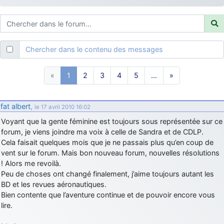
d9pouces
: ouakamois > si tu parles du sujet sur l'Armée de l'Air,
bien sûr que oui !
je suis un avion@,._,+
: Bonjour je viens d'arriver il y a quelques
moi et quelques avions n'ont pas les mêmes noms qu'aujourd'hui
Chercher dans le contenu des messages
ouakamois
: Bonjourà toutes et à tous.en espérantque ces
quelques images du Pays Basque vous auront plu ; Agur…
«
1
2
3
4
5
…
»
d9pouces
: Je me rattraperai à la Ferté samedi
d9pouces
: Malheureusement non
un peu trop loin pour moi !
fat albert
,
le 17 avril 2010 16:02
fox_50
: Bonjour, certains parmis vous étaient-ils présent au
Voyant que la gente féminine est toujours sous représentée sur ce
meeting de Lann Bihoué de 2026 ?
forum, je viens joindre ma voix à celle de Sandra et de CDLP.
cachée dans les pins
: Coucou et excellente année 2026 à tous et
Cela faisait quelques mois que je ne passais plus qu’en coup de
au site!
vent sur le forum. Mais bon nouveau forum, nouvelles résolutions
jericho
! Alors me revoilà.
: Bonne année et tous mes meilleurs voeux à tous pour
2026 !
Peu de choses ont changé finalement, j’aime toujours autant les
BD et les revues aéronautiques.
little boy
: je vous souhaite un bon réveillon pour cette nouvelle
Bien contente que l’aventure continue et de pouvoir encore vous
année!
lire.
jericho
: Merci D9pouces, à mon tour de souhaiter un Joyeux Noël
et de bonnes fêtes de fin d'année.