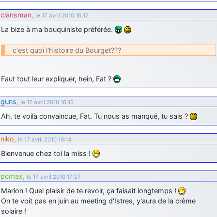
d9pouces
: cette fois, c'est le Brésil et Singapour qui mettent le site
clansman
,
le 17 avril 2010 16:12
par terre
La bize à ma bouquiniste préférée.
jericho
: Ah ben je peux te confirmer que j'étais resté dans le filtre…
c'est quoi l'histoire du Bourget???
d9pouces
: Désolé ! Mon filtrage a été un peu trop violent
manifestement
Faut tout leur expliquer, hein, Fat ?
tout voir
guns
,
le 17 avril 2010 16:13
Ah, te voilà convaincue, Fat. Tu nous as manqué, tu sais ?
niko
,
le 17 avril 2010 16:14
Bienvenue chez toi la miss !
pcmax
,
le 17 avril 2010 17:27
Marion ! Quel plaisir de te revoir, ça faisait longtemps !
On te voit pas en juin au meeting d'Istres, y'aura de la crème
solaire !