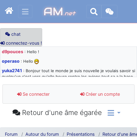
AM
.net
chat
connectez-vous !
d9pouces
: Hello !
operaso
: Hello
yuka2741
: Bonjour tout le monde je suis nouvelle je voulais savoir si
quelqu'un c'est vers qu'elle heure rentre les avions tout sa a la base
105 svp
d9pouces
: désolé pour les quelques blocages du site ces derniers
Se connecter
Créer un compte
jours : je teste des méthodes contre le spam et les bots trop nocifs
d9pouces
: Merci ! Un souvenir de la Ferté-Alais !
Retour d'une âme égarée
paxwax
: Super, la nouvelle bannière
d9pouces
: je suis un avion@,._,+ > lesquels ? je ne suis pas sûr de
comprendre
Forum
Autour du forum
Présentations
Retour d'une âm