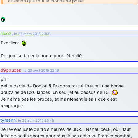
question que tout le monde se pose…
d9pouces
: cette fois, c'est le Brésil et Singapour qui mettent le site
par terre
jericho
: Ah ben je peux te confirmer que j'étais resté dans le filtre…
nico2
,
le 27 mars 2015 23:31
d9pouces
: Désolé ! Mon filtrage a été un peu trop violent
Excellent.
manifestement
tout voir
De quoi se taper la honte pour l'éternité.
d9pouces
,
le 23 avril 2015 22:19
pfff
petite partie de Donjon & Dragons tout à l'heure : une bonne
douzaine de D20 lancés, un seul jet au dessus de 10.
Je n'aime pas les probas, et maintenant je sais que c'est
réciproque
tyreann
,
le 23 avril 2015 23:48
Je reviens juste de trois heures de JDR… Naheulbeuk, où il faut
faire de petits scores pour réussir ses actions. Premier combat,