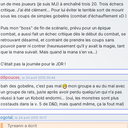
un de mes joueurs (je suis MJ) à enchaîné trois 20. Trois échecs
critique. J'ai été clément… Pour lui éviter le terrible sort de mourir
sous les coups de simples gobelins (combat d'échauffement xD )
Puis mon "boss" de fin de scénario, prévu pour un épique
combat, a aussi fait un échec critique dès le début du combat, se
retrouvant désarmé, et contraint de prendre les coups sans
pouvoir parer ni contrer (heureusement qu'il y avait la magie, tant
que la mana suivait. Mais quand la mana s'en va…)
C'était pas la journée pour le JDR !
d9pouces
,
le 24 avril 2015 00:44
bah des gobelins, c'est pas mal
mon groupe a eu du mal avec
un groupe de rats, juste après avoir perdu quelqu'un qui n'a pas
réussi à tuer un Kobold endormi… (oui, les monstres sont plus
costauds dans la v. 5 de D&D, mais quand même, ça la fout mal)
ogotaï
,
le 24 avril 2015 10:17
Tyreann a écrit