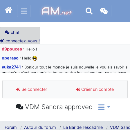
AM
.net
chat
connectez-vous !
d9pouces
: Hello !
operaso
: Hello
yuka2741
: Bonjour tout le monde je suis nouvelle je voulais savoir si
quelqu'un c'est vers qu'elle heure rentre les avions tout sa a la base
105 svp
d9pouces
: désolé pour les quelques blocages du site ces derniers
Se connecter
Créer un compte
jours : je teste des méthodes contre le spam et les bots trop nocifs
d9pouces
: Merci ! Un souvenir de la Ferté-Alais !
VDM Sandra approved
paxwax
: Super, la nouvelle bannière
d9pouces
: je suis un avion@,._,+ > lesquels ? je ne suis pas sûr de
comprendre
Forum
Autour du forum
Le Bar de l'escadrille
VDM Sand