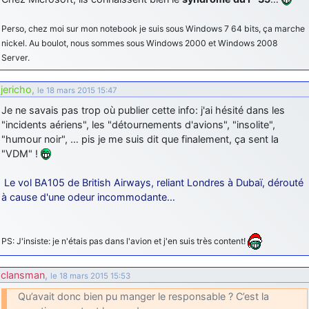
d9pouces
: Joyeux Noël à tous !
Perso, chez moi sur mon notebook je suis sous Windows 7 64 bits, ça marche
d9pouces
: mais tu peux tenter l'un des rares lycées militaires
nickel. Au boulot, nous sommes sous Windows 2000 et Windows 2008
comme le Prytanée dans la Sarthe, ça ne peut pas faire de mal !
Server.
d9pouces
: C'est plutôt après le lycée, voire après une prépa
scientifique, tu as donc encore un peu de temps devant toi
jericho
,
le 18 mars 2015 15:47
yaellerigolow
Je ne savais pas trop où publier cette info: j'ai hésité dans les
: bonjour a tous je suis un élève de première
passionnée par l'aviation militaire , pourrais je savoir que faire après
"incidents aériens", les "détournements d'avions", "insolite",
le lycée pour s'orienter et pouvoir devenir officier de l'armée de l'air?
"humour noir", … pis je me suis dit que finalement, ça sent la
"VDM" !
d9pouces
: lesquels, par exemple ?
mahmoud
: bonsoir, très instructif ce site .mais nous aimerions avoir
Le vol BA105 de British Airways, reliant Londres à Dubaï, dérouté
les photo des anciens appareils de l'armée de l'air de la haute -volta
à cause d'une odeur incommodante…
d9pouces
: Ça me casse quand même bien les pieds, j’avoue
jericho
: Pour moi tout est à nouveau OK dirait-on… Merci à toi.
PS: J'insiste: je n'étais pas dans l'avion et j'en suis très content!
d9pouces
: En espérant n’avoir coupé les accessoires de personne
au passage !
clansman
,
le 18 mars 2015 15:53
d9pouces
: j'ai trouvé un palliatif un peu violent, mais ça devrait aller
Qu’avait donc bien pu manger le responsable ? C’est la
un peu mieux