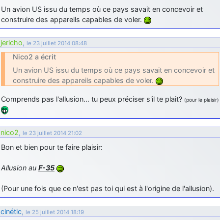
Un avion US issu du temps où ce pays savait en concevoir et
d9pouces
: cette fois, c'est le Brésil et Singapour qui mettent le site
construire des appareils capables de voler.
par terre
jericho
: Ah ben je peux te confirmer que j'étais resté dans le filtre…
jericho
,
le 23 juillet 2014 08:48
Nico2 a écrit
d9pouces
: Désolé ! Mon filtrage a été un peu trop violent
manifestement
Un avion US issu du temps où ce pays savait en concevoir et
construire des appareils capables de voler.
tout voir
Comprends pas l'allusion… tu peux préciser s'il te plait?
(pour le plaisir)
nico2
,
le 23 juillet 2014 21:02
Bon et bien pour te faire plaisir:
Allusion au
F-35
(Pour une fois que ce n'est pas toi qui est à l'origine de l'allusion).
cinétic
,
le 25 juillet 2014 18:19