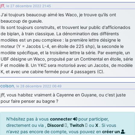
jff
,
le 27 décembre 2022 21:45
J'ai toujours beaucoup aimé les Waco, je trouve qu'ils ont
beaucoup de gueule.
Ils sont toujours construits, et trouvent leur public d'afficionados
de biplan, à train classique. La dénomination des différents
modèles est un peu complexe : la première lettre désigne le
moteur (Y = Jacobs L-4, en étoile de 225 shp), la seconde le
modèle spécifique, et la troisième lettre la série. Par exemple, un
UBF désigne un Waco, propulsé par un Continental en étoile, série
F et modèle B. Un YKC sera motorisé avec un Jacobs, de modèle
K, et avec une cabine fermée pour 4 passagers (C).
colson
,
le 28 décembre 2022 06:49
jff, vous habitez vraiment à Cayenne en Guyane, ou c'est juste
pour faire penser au bagne ?
N'hésitez pas à vous
connecter
pour participer,
directement ou via ,
Discord
,
Twitch
ou
X
. Si vous
n'avez pas encore de compte, vous pouvez en
créer un
.