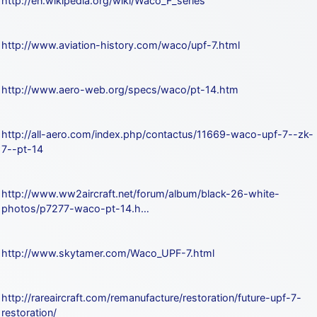
http://en.wikipedia.org/wiki/Waco_F_series
http://www.aviation-history.com/waco/upf-7.html
http://www.aero-web.org/specs/waco/pt-14.htm
http://all-aero.com/index.php/contactus/11669-waco-upf-7--zk-
7--pt-14
http://www.ww2aircraft.net/forum/album/black-26-white-
photos/p7277-waco-pt-14.h…
http://www.skytamer.com/Waco_UPF-7.html
http://rareaircraft.com/remanufacture/restoration/future-upf-7-
restoration/