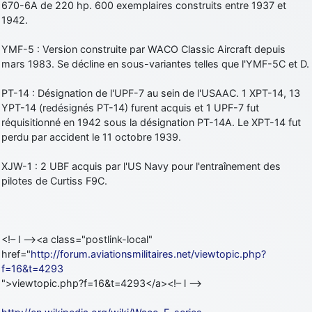
670-6A de 220 hp. 600 exemplaires construits entre 1937 et
1942.
YMF-5 : Version construite par WACO Classic Aircraft depuis
mars 1983. Se décline en sous-variantes telles que l'YMF-5C et D.
PT-14 : Désignation de l'UPF-7 au sein de l'USAAC. 1 XPT-14, 13
YPT-14 (redésignés PT-14) furent acquis et 1 UPF-7 fut
réquisitionné en 1942 sous la désignation PT-14A. Le XPT-14 fut
perdu par accident le 11 octobre 1939.
XJW-1 : 2 UBF acquis par l'US Navy pour l'entraînement des
pilotes de Curtiss F9C.
<!– l –><a class="postlink-local"
href="
http://forum.aviationsmilitaires.net/viewtopic.php?
f=16&t=4293
">viewtopic.php?f=16&t=4293</a><!– l –>