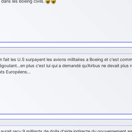
 dans les Boeing civils.
 fait les U.S surpayent les avions militaires a Boeing et c'est com
égoutant…en plus c'est lui qui a demandé qu'Airbus ne devait plus r
ats Européens…
aurait recu 9 milliards de dolla d'aide indirecte du gouvernement a