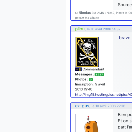
Source
¤ Nicolas
Sur AMN : Nico2, inscrit le 0
poster les vôtres.
pilou
,
le 10 avril 2006 14:32
bravo
Commandant
Messages :
3 337
Photos :
0
Inscription :
9 avril
2010 19:40
http://img15.hostingpics.net/pics/
ex-gus
,
le 10 avril 2006 22:18
Bien po
Et on 
part l'