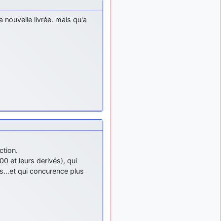
meeting de Lann Bihoué de
2026 ?
 nouvelle livrée. mais qu'a
cachée dans les pins
il y a
: Coucou et
6 mois, 3 semaines
excellente année 2026 à
tous et au site!
jericho
: Bonne
il y a 7 mois
année et tous mes meilleurs
voeux à tous pour 2026 !
little boy
: je vous
il y a 7 mois
souhaite un bon réveillon
pour cette nouvelle année!
jericho
:
il y a 7 mois, 1 semaine
Merci D9pouces, à mon tour
ction.
de souhaiter un Joyeux
 et leurs derivés), qui
Noël et de bonnes fêtes de
fin d'année.
s…et qui concurence plus
d9pouces
il y a 7 mois,
: Joyeux Noël à
1 semaine
…
tous !
d9pouces
: mais
il y a 8 mois