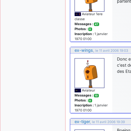
partent
Aviateur 1ere
classe
Messages :
47
Photos :
0
Inscription :
1 janvier
1970 01:00
ex-wings
,
le 11 avril 2006 19:03
Donc en
c'est d
des Et
Aviateur
Messages :
10
Photos :
0
Inscription :
1 janvier
1970 01:00
ex-tiger
,
le 11 avril 2006 19:39
Boeing 