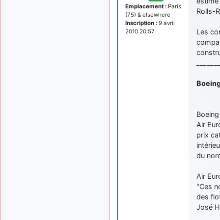
estimé 
Emplacement :
Paris
Rolls-
(75) & elsewhere
Inscription :
9 avril
Les co
2010 20:57
compagn
constr
______
Boeing
Boeing
Air Eur
prix ca
intérie
du nor
Air Eur
"Ces n
des flo
José H