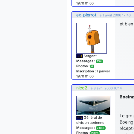
1970 01:00
ex-pierrot
,
le 1 avril 2006 17:46
et bien
Sergent
Messages :
134
Photos :
0
Inscription :
1 janvier
1970 01:00
nico2
,
le 8 avril 2006 16:14
Boeing
Le gro
Général de
Boeing 
division aérienne
récept
Messages :
7 863
Photos :
2 078