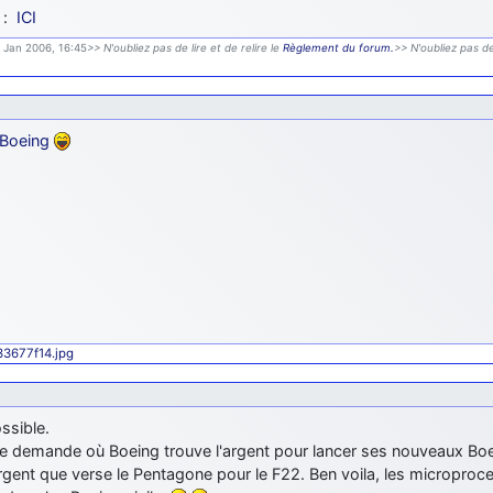
 :
ICI
9 Jan 2006, 16:45
>> N'oubliez pas de lire et de relire le
Règlement du forum.
>> N'oubliez pas de
 Boeing
433677f14.jpg
ssible.
se demande où Boeing trouve l'argent pour lancer ses nouveaux Bo
argent que verse le Pentagone pour le F22. Ben voila, les micropro