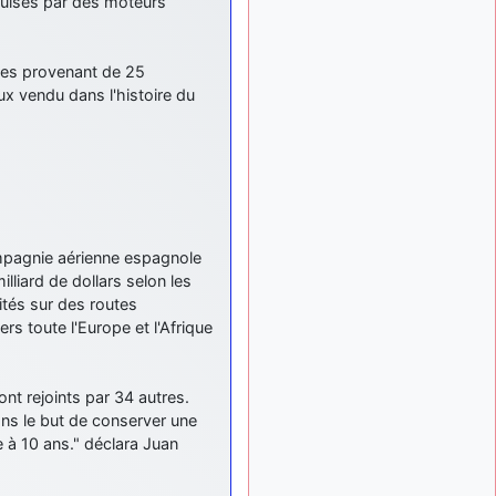
opulsés par des moteurs
exemple ?
mahmoud
:
il y a 9 mois
bonsoir, très instructif ce
mes provenant de 25
site .mais nous aimerions
ux vendu dans l'histoire du
avoir les photo des anciens
appareils de l'armée de l'air
de la haute -volta
d9pouces
: Ça
il y a 10 mois
me casse quand même bien
les pieds, j’avoue
jericho
:
mpagnie aérienne espagnole
il y a 10 mois, 1 semaine
Pour moi tout est à nouveau
liard de dollars selon les
OK dirait-on… Merci à toi.
oités sur des routes
ers toute l'Europe et l'Afrique
d9pouces
il y a 10 mois,
: En espérant
1 semaine
n’avoir coupé les
accessoires de personne au
nt rejoints par 34 autres.
passage !
ns le but de conserver une
 à 10 ans." déclara Juan
d9pouces
il y a 10 mois,
: j'ai trouvé un
1 semaine
palliatif un peu violent, mais