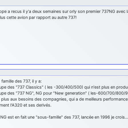
pe a recus il y'a deux semaines sur orly son premier 737NG avec la
 plus cette avion par rapport au autre 737!
 famille des 737, il y a:
upe des "737 Classics" ( les -300/400/500) qui n'est plus en produ
oupe des "737 NG", NG pour "New generation" ( les-600/700/800/900
 plus aux besoins des compagnies, qui a de meilleurs performance
ment l'A320 et ses derivés.
NG est en fait une "sous-famille" des 737, lancée en 1996 je crois