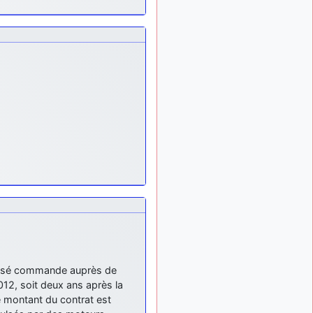
tu peux tenter l'un des
rares lycées militaires
comme le Prytanée dans la
Sarthe, ça ne peut pas faire
de mal !
d9pouces
: C'est
il y a 8 mois
plutôt après le lycée, voire
après une prépa
scientifique, tu as donc
encore un peu de temps
devant toi
yaellerigolow
il y a 8 mois,
: bonjour a tous je
1 semaine
suis un élève de première
passionnée par l'aviation
militaire , pourrais je savoir
que faire après le lycée
pour s'orienter et pouvoir
devenir officier de l'armée
passé commande auprès de
de l'air?
12, soit deux ans après la
d9pouces
il y a 8 mois,
 montant du contrat est
: lesquels, par
4 semaines