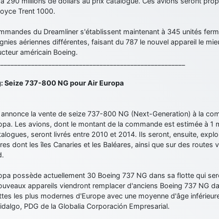
à 290 millions de dollars au prix catalogue. Ces avions seront pr
Royce Trent 1000.
mmandes du Dreamliner s'établissent maintenant à 345 unités fer
ies aériennes différentes, faisant du 787 le nouvel appareil le mie
ucteur américain Boeing.
_______________________________________________________
: Seize 737-800 NG pour Air Europa
 annonce la vente de seize 737-800 NG (Next-Generation) à la co
opa. Les avions, dont le montant de la commande est estimée à 1 mil
talogues, seront livrés entre 2010 et 2014. Ils seront, ensuite, expl
ures dont les îles Canaries et les Baléares, ainsi que sur des routes v
d.
opa possède actuellement 30 Boeing 737 NG dans sa flotte qui sero
ouveaux appareils viendront remplacer d'anciens Boeing 737 NG da
ttes les plus modernes d'Europe avec une moyenne d'âge inférieure
idalgo, PDG de la Globalia Corporación Empresarial.