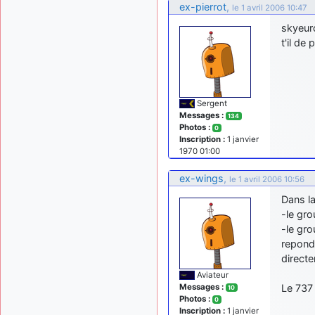
ex-pierrot
,
le 1 avril 2006 10:47
skyeuro
t'il de
Sergent
Messages :
134
Photos :
0
Inscription :
1 janvier
1970 01:00
ex-wings
,
le 1 avril 2006 10:56
Dans la
-le gro
-le gr
repond
directe
Aviateur
Messages :
Le 737 
10
Photos :
0
Inscription :
1 janvier