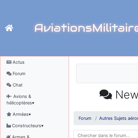
AviationsMilitair
Actus
Forum
Chat
News
Avions &
hélicoptères▾
Armées▾
Forum
Autres Sujets aéro
Constructeurs▾
Armes &