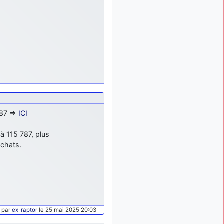
: Bonjour je
2 mois, 1 semaine
viens d'arriver il y a
quelques moi et quelques
avions n'ont pas les mêmes
noms qu'aujourd'hui
ouakamois
il y a 2 mois,
: Bonjourà toutes
2 semaines
et à tous.en espérantque
ces quelques images du
Pays Basque vous auront
plu ; Agur…
87 =>
ICI
d9pouces
il y a 2 mois,
: Je me rattraperai
2 semaines
à 115 787, plus
à la Ferté samedi
chats.
d9pouces
il y a 2 mois,
:
2 semaines
Malheureusement non
un
peu trop loin pour moi !
fox_50
:
il y a 2 mois, 2 semaines
Bonjour, certains parmis
é par
ex-raptor
le 25 mai 2025 20:03
vous étaient-ils présent au