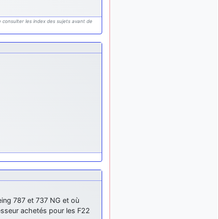
ça devrait aller un peu
mieux
 consulter les index des sujets avant de
d9pouces
il y a 10 mois,
: cette fois, c'est le
1 semaine
Brésil et Singapour qui
mettent le site par terre
jericho
:
il y a 11 mois, 2 semaines
Ah ben je peux te confirmer
que j'étais resté dans le
filtre…
d9pouces
il y a 11 mois,
: Désolé ! Mon
2 semaines
filtrage a été un peu trop
violent manifestement
tout voir
eing 787 et 737 NG et où
cesseur achetés pour les F22