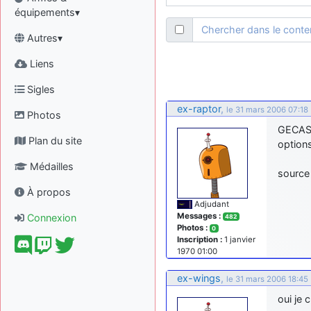
équipements▾
Chercher dans le cont
Autres▾
Liens
Sigles
ex-raptor
,
le 31 mars 2006 07:18
Photos
GECAS 
Plan du site
option
Médailles
source
À propos
Adjudant
Messages :
Connexion
482
Photos :
0
Inscription :
1 janvier
1970 01:00
ex-wings
,
le 31 mars 2006 18:45
oui je 