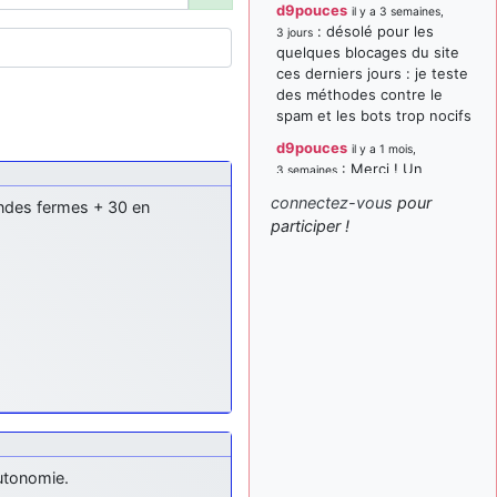
d9pouces
il y a 3 semaines,
: désolé pour les
3 jours
quelques blocages du site
ces derniers jours : je teste
des méthodes contre le
spam et les bots trop nocifs
d9pouces
il y a 1 mois,
: Merci ! Un
3 semaines
souvenir de la Ferté-Alais !
connectez-vous
pour
ndes fermes + 30 en
paxwax
:
participer !
il y a 1 mois, 3 semaines
Super, la nouvelle bannière
d9pouces
il y a 2 mois,
: je suis un
1 semaine
avion@,._,+ > lesquels ? je
ne suis pas sûr de
comprendre
d9pouces
il y a 2 mois,
: ouakamois > si tu
1 semaine
parles du sujet sur l'Armée
de l'Air, bien sûr que oui !
autonomie.
je suis un avion@,._,+
il y a