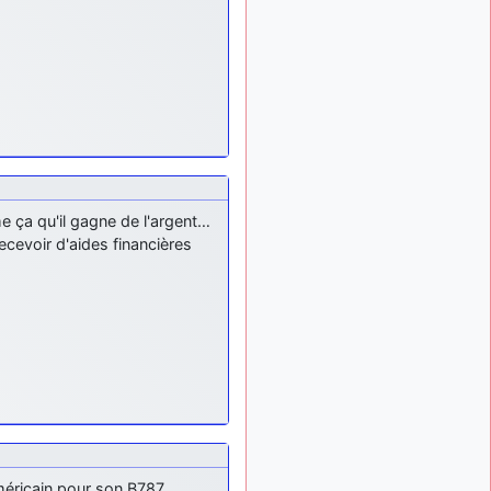
me ça qu'il gagne de l'argent…
ecevoir d'aides financières
méricain pour son B787,