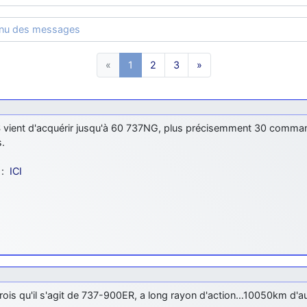
enu des messages
«
1
2
3
»
vient d'acquérir jusqu'à 60 737NG, plus précisemment 30 comma
s.
 :
ICI
crois qu'il s'agit de 737-900ER, a long rayon d'action…10050km d'