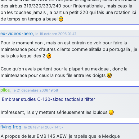
des airbus 319/320/330/340 pour l'internationale , mais ceux la
d9pouces
: cette fois, c'est le Brésil et Singapour qui mettent le site
on les touches jamais , a part un petit 320 qui fais une rotation ici
par terre
de temps en temps a basel
jericho
: Ah ben je peux te confirmer que j'étais resté dans le filtre…
ex-videos-aero
,
le 19 octobre 2006 01:47
d9pouces
: Désolé ! Mon filtrage a été un peu trop violent
Pour le moment non , mais on est entrain de voir pour faire la
manifestement
maintenance pour d'autres clients comme alitalia ou portugalia , je
tout voir
sais plus lequel des 2
Ceux qu'on avais partent pour la plupart au mexique , donc la
maintenance pour ceux la nous file entre les doigts
pilou
,
le 21 décembre 2006 19:58
Embraer studies C-130-sized tactical airlifter
Intéressant, ils s'y mettent sérieusement les loulous
flying frog
,
le 28 février 2007 14:57
A propos de leur EMB 145 AEW, je rapelle que le Mexique