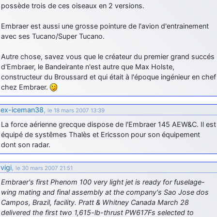
possède trois de ces oiseaux en 2 versions.
Embraer est aussi une grosse pointure de l'avion d'entrainement
avec ses Tucano/Super Tucano.
Autre chose, savez vous que le créateur du premier grand succés
d'Embraer, le Bandeirante n'est autre que Max Holste,
constructeur du Broussard et qui était à l'époque ingénieur en chef
chez Embraer.
ex-iceman38
,
le 18 mars 2007 13:39
La force aérienne grecque dispose de l'Embraer 145 AEW&C. Il est
équipé de systêmes Thalès et Ericsson pour son équipement
dont son radar.
vigi
,
le 30 mars 2007 21:51
Embraer's first Phenom 100 very light jet is ready for fuselage-
wing mating and final assembly at the company's Sao Jose dos
Campos, Brazil, facility. Pratt & Whitney Canada March 28
delivered the first two 1,615-lb-thrust PW617Fs selected to