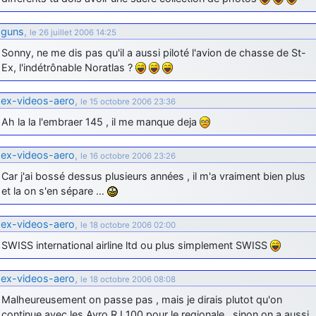
d9pouces
: Joyeux Noël à tous !
guns
,
le 26 juillet 2006 14:25
d9pouces
: mais tu peux tenter l'un des rares lycées militaires
Sonny, ne me dis pas qu'il a aussi piloté l'avion de chasse de St-
comme le Prytanée dans la Sarthe, ça ne peut pas faire de mal !
Ex, l'indétrônable Noratlas ?
d9pouces
: C'est plutôt après le lycée, voire après une prépa
scientifique, tu as donc encore un peu de temps devant toi
ex-videos-aero
,
le 15 octobre 2006 23:36
yaellerigolow
: bonjour a tous je suis un élève de première
Ah la la l'embraer 145 , il me manque deja
passionnée par l'aviation militaire , pourrais je savoir que faire après
le lycée pour s'orienter et pouvoir devenir officier de l'armée de l'air?
ex-videos-aero
,
le 16 octobre 2006 23:26
d9pouces
: lesquels, par exemple ?
Car j'ai bossé dessus plusieurs années , il m'a vraiment bien plus
mahmoud
: bonsoir, très instructif ce site .mais nous aimerions avoir
et la on s'en sépare …
les photo des anciens appareils de l'armée de l'air de la haute -volta
d9pouces
: Ça me casse quand même bien les pieds, j’avoue
ex-videos-aero
,
le 18 octobre 2006 02:00
jericho
: Pour moi tout est à nouveau OK dirait-on… Merci à toi.
SWISS international airline ltd ou plus simplement SWISS
d9pouces
: En espérant n’avoir coupé les accessoires de personne
au passage !
ex-videos-aero
,
le 18 octobre 2006 08:08
d9pouces
: j'ai trouvé un palliatif un peu violent, mais ça devrait aller
Malheureusement on passe pas , mais je dirais plutot qu'on
un peu mieux
continue avec les Avro RJ 100 pour le regionale , sinon on a aussi