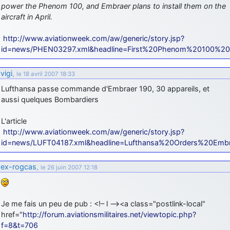
power the Phenom 100, and Embraer plans to install them on the
aircraft in April.
http://www.aviationweek.com/aw/generic/story.jsp?
id=news/PHEN03297.xml&headline=First%20Phenom%20100%20
vigi
,
le 18 avril 2007 18:33
Lufthansa passe commande d'Embraer 190, 30 appareils, et
aussi quelques Bombardiers
L'article
http://www.aviationweek.com/aw/generic/story.jsp?
id=news/LUFT04187.xml&headline=Lufthansa%20Orders%20Em
ex-rogcas
,
le 26 juin 2007 12:18
Je me fais un peu de pub : <!– l –><a class="postlink-local"
href="
http://forum.aviationsmilitaires.net/viewtopic.php?
f=8&t=706