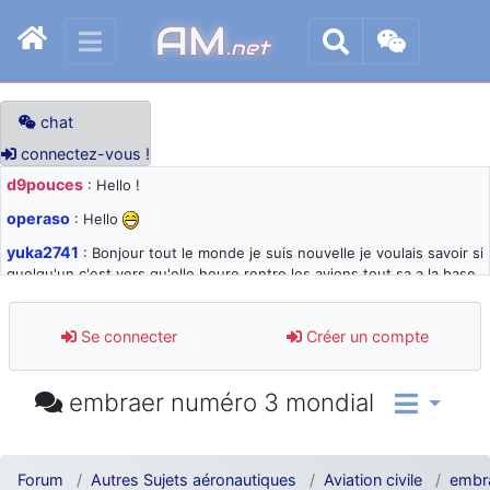
AM
.net
chat
connectez-vous !
d9pouces
: Hello !
operaso
: Hello
yuka2741
: Bonjour tout le monde je suis nouvelle je voulais savoir si
quelqu'un c'est vers qu'elle heure rentre les avions tout sa a la base
105 svp
d9pouces
: désolé pour les quelques blocages du site ces derniers
Se connecter
Créer un compte
jours : je teste des méthodes contre le spam et les bots trop nocifs
d9pouces
: Merci ! Un souvenir de la Ferté-Alais !
embraer numéro 3 mondial
paxwax
: Super, la nouvelle bannière
d9pouces
: je suis un avion@,._,+ > lesquels ? je ne suis pas sûr de
comprendre
Forum
Autres Sujets aéronautiques
Aviation civile
embr