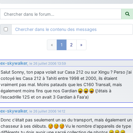
d9pouces
: ouakamois > si tu parles du sujet sur l'Armée de l'Air,
bien sûr que oui !
je suis un avion@,._,+
: Bonjour je viens d'arriver il y a quelques
moi et quelques avions n'ont pas les mêmes noms qu'aujourd'hui
Chercher dans le contenu des messages
ouakamois
: Bonjourà toutes et à tous.en espérantque ces
quelques images du Pays Basque vous auront plu ; Agur…
«
1
2
»
d9pouces
: Je me rattraperai à la Ferté samedi
d9pouces
: Malheureusement non
un peu trop loin pour moi !
ex-skywalker
,
le 26 juillet 2006 13:59
fox_50
: Bonjour, certains parmis vous étaient-ils présent au
Salut Sonny, ton papa volait sur Casa 212 ou sur Xingu ? Perso j'ai
meeting de Lann Bihoué de 2026 ?
cotoyé les Casa 212 à Tahiti entre 1998 et 2000, ils étaient
cachée dans les pins
: Coucou et excellente année 2026 à tous et
vraiment pas mal. Moins patauds que les C160 Transall, mais
au site!
également moins fins que nos Gardian
(j'étais à
jericho
l'escadrille 12S et on avait 3 Gardian à Faa'a)
: Bonne année et tous mes meilleurs voeux à tous pour
2026 !
ex-skywalker
,
little boy
le 26 juillet 2006 14:12
: je vous souhaite un bon réveillon pour cette nouvelle
année!
Donc c'était pas seulement un as du transport, mais également un
chasseur à ses débuts.
Vu le nombre d'appareils de type
jericho
: Merci D9pouces, à mon tour de souhaiter un Joyeux Noël
différents tu dois avoir une sacré collection de photos
et de bonnes fêtes de fin d'année.