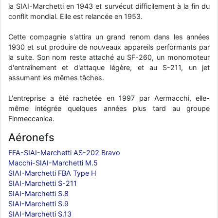
la SIAI-Marchetti en 1943 et survécut difficilement à la fin du
d9pouces
: Joyeux Noël à tous !
conflit mondial. Elle est relancée en 1953.
d9pouces
: mais tu peux tenter l'un des rares lycées militaires
Cette compagnie s'attira un grand renom dans les années
comme le Prytanée dans la Sarthe, ça ne peut pas faire de mal !
1930 et sut produire de nouveaux appareils performants par
d9pouces
: C'est plutôt après le lycée, voire après une prépa
la suite. Son nom reste attaché au SF-260, un monomoteur
scientifique, tu as donc encore un peu de temps devant toi
d'entraînement et d'attaque légère, et au S-211, un jet
yaellerigolow
assumant les mêmes tâches.
: bonjour a tous je suis un élève de première
passionnée par l'aviation militaire , pourrais je savoir que faire après
le lycée pour s'orienter et pouvoir devenir officier de l'armée de l'air?
L'entreprise a été rachetée en 1997 par Aermacchi, elle-
même intégrée quelques années plus tard au groupe
d9pouces
: lesquels, par exemple ?
Finmeccanica.
mahmoud
: bonsoir, très instructif ce site .mais nous aimerions avoir
Aéronefs
les photo des anciens appareils de l'armée de l'air de la haute -volta
d9pouces
: Ça me casse quand même bien les pieds, j’avoue
FFA-SIAI-Marchetti AS-202 Bravo
Macchi-SIAI-Marchetti M.5
jericho
: Pour moi tout est à nouveau OK dirait-on… Merci à toi.
SIAI-Marchetti FBA Type H
d9pouces
: En espérant n’avoir coupé les accessoires de personne
SIAI-Marchetti S-211
au passage !
SIAI-Marchetti S.8
SIAI-Marchetti S.9
d9pouces
: j'ai trouvé un palliatif un peu violent, mais ça devrait aller
SIAI-Marchetti S.13
un peu mieux