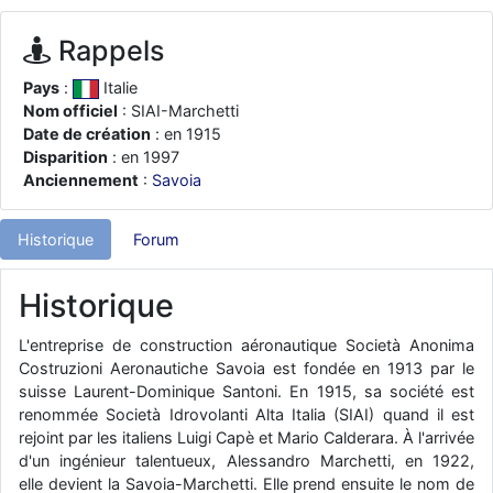
d9pouces
: ouakamois > si tu parles du sujet sur l'Armée de l'Air,
bien sûr que oui !
Rappels
je suis un avion@,._,+
: Bonjour je viens d'arriver il y a quelques
Pays
:
Italie
moi et quelques avions n'ont pas les mêmes noms qu'aujourd'hui
Nom officiel
: SIAI-Marchetti
ouakamois
: Bonjourà toutes et à tous.en espérantque ces
Date de création
: en 1915
quelques images du Pays Basque vous auront plu ; Agur…
Disparition
: en 1997
d9pouces
Anciennement
:
Savoia
: Je me rattraperai à la Ferté samedi
d9pouces
: Malheureusement non
un peu trop loin pour moi !
Historique
Forum
fox_50
: Bonjour, certains parmis vous étaient-ils présent au
meeting de Lann Bihoué de 2026 ?
Historique
cachée dans les pins
: Coucou et excellente année 2026 à tous et
au site!
L'entreprise de construction aéronautique Società Anonima
jericho
: Bonne année et tous mes meilleurs voeux à tous pour
Costruzioni Aeronautiche Savoia est fondée en 1913 par le
2026 !
suisse Laurent-Dominique Santoni. En 1915, sa société est
little boy
renommée Società Idrovolanti Alta Italia (SIAI) quand il est
: je vous souhaite un bon réveillon pour cette nouvelle
année!
rejoint par les italiens Luigi Capè et Mario Calderara. À l'arrivée
d'un ingénieur talentueux, Alessandro Marchetti, en 1922,
jericho
: Merci D9pouces, à mon tour de souhaiter un Joyeux Noël
elle devient la Savoia-Marchetti. Elle prend ensuite le nom de
et de bonnes fêtes de fin d'année.