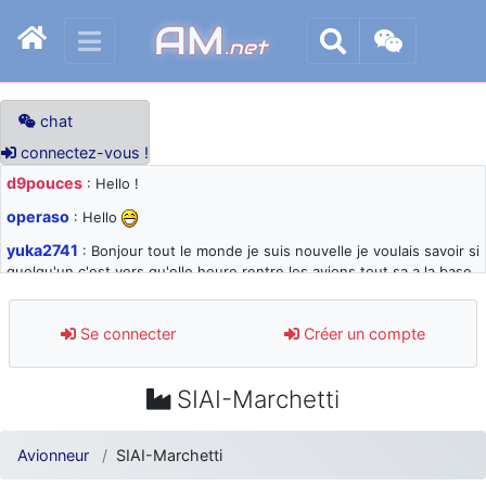
AM
.net
chat
connectez-vous !
d9pouces
: Hello !
operaso
: Hello
yuka2741
: Bonjour tout le monde je suis nouvelle je voulais savoir si
quelqu'un c'est vers qu'elle heure rentre les avions tout sa a la base
105 svp
d9pouces
: désolé pour les quelques blocages du site ces derniers
Se connecter
Créer un compte
jours : je teste des méthodes contre le spam et les bots trop nocifs
d9pouces
: Merci ! Un souvenir de la Ferté-Alais !
SIAI-Marchetti
paxwax
: Super, la nouvelle bannière
d9pouces
: je suis un avion@,._,+ > lesquels ? je ne suis pas sûr de
Avionneur
SIAI-Marchetti
comprendre