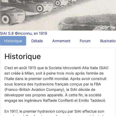
d9pouces
: Joyeux Noël à tous !
d9pouces
: mais tu peux tenter l'un des rares lycées militaires
comme le Prytanée dans la Sarthe, ça ne peut pas faire de mal !
d9pouces
: C'est plutôt après le lycée, voire après une prépa
SIAI S.8 ©inconnu, en 1919
scientifique, tu as donc encore un peu de temps devant toi
Historique
Détails
Armement
Forum
Illustrati
yaellerigolow
: bonjour a tous je suis un élève de première
passionnée par l'aviation militaire , pourrais je savoir que faire après
le lycée pour s'orienter et pouvoir devenir officier de l'armée de l'air?
Historique
d9pouces
: lesquels, par exemple ?
mahmoud
: bonsoir, très instructif ce site .mais nous aimerions avoir
C’est en août 1915 que la Societa Idrovolanti Alta Italia (SIAI)
les photo des anciens appareils de l'armée de l'air de la haute -volta
est créée à Milan, soit à peine trois mois après l’entrée de
l’Italie dans le premier conflit mondial. Après avoir construit
d9pouces
: Ça me casse quand même bien les pieds, j’avoue
sous licence des hydravions français conçus par la FBA
jericho
: Pour moi tout est à nouveau OK dirait-on… Merci à toi.
(Franco-British Aviation Company), la SIAI décide de
développer ses propres appareils. À cette fin, la société
d9pouces
: En espérant n’avoir coupé les accessoires de personne
engage les ingénieurs Raffaele Conflenti et Emilio Taddeoli.
au passage !
d9pouces
: j'ai trouvé un palliatif un peu violent, mais ça devrait aller
En 1917, le premier hydravion conçu par SIAI effectue son
un peu mieux