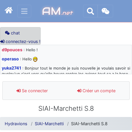
AM
.net
chat
connectez-vous !
d9pouces
: Hello !
operaso
: Hello
yuka2741
: Bonjour tout le monde je suis nouvelle je voulais savoir si
quelqu'un c'est vers qu'elle heure rentre les avions tout sa a la base
105 svp
d9pouces
: désolé pour les quelques blocages du site ces derniers
Se connecter
Créer un compte
jours : je teste des méthodes contre le spam et les bots trop nocifs
d9pouces
: Merci ! Un souvenir de la Ferté-Alais !
SIAI-Marchetti S.8
paxwax
: Super, la nouvelle bannière
d9pouces
: je suis un avion@,._,+ > lesquels ? je ne suis pas sûr de
Hydravions
SIAI-Marchetti
SIAI-Marchetti S.8
comprendre