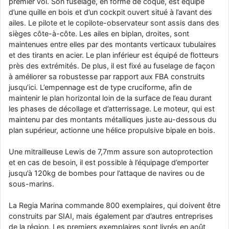
premier vol. Son fuselage, en forme de coque, est équipé
d9pouces
d’une quille en bois et d’un cockpit ouvert situé à l’avant des
: cette fois, c'est le Brésil et Singapour qui mettent le site
par terre
ailes. Le pilote et le copilote-observateur sont assis dans des
sièges côte-à-côte. Les ailes en biplan, droites, sont
jericho
: Ah ben je peux te confirmer que j'étais resté dans le filtre…
maintenues entre elles par des montants verticaux tubulaires
et des tirants en acier. Le plan inférieur est équipé de flotteurs
d9pouces
: Désolé ! Mon filtrage a été un peu trop violent
près des extrémités. De plus, il est fixé au fuselage de façon
manifestement
à améliorer sa robustesse par rapport aux FBA construits
jusqu’ici. L’empennage est de type cruciforme, afin de
tout voir
maintenir le plan horizontal loin de la surface de l’eau durant
les phases de décollage et d’atterrissage. Le moteur, qui est
maintenu par des montants métalliques juste au-dessous du
plan supérieur, actionne une hélice propulsive bipale en bois.
Une mitrailleuse Lewis de 7,7mm assure son autoprotection
et en cas de besoin, il est possible à l’équipage d’emporter
jusqu’à 120kg de bombes pour l’attaque de navires ou de
sous-marins.
La Regia Marina commande 800 exemplaires, qui doivent être
construits par SIAI, mais également par d’autres entreprises
de la région. Les premiers exemplaires sont livrés en août