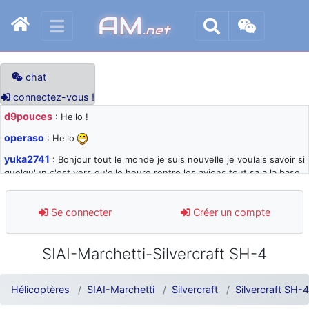
AM
.net
chat
connectez-vous !
d9pouces
: Hello !
operaso
: Hello
yuka2741
: Bonjour tout le monde je suis nouvelle je voulais savoir si
quelqu'un c'est vers qu'elle heure rentre les avions tout sa a la base
105 svp
d9pouces
: désolé pour les quelques blocages du site ces derniers
Se connecter
Créer un compte
jours : je teste des méthodes contre le spam et les bots trop nocifs
d9pouces
: Merci ! Un souvenir de la Ferté-Alais !
SIAI-Marchetti-Silvercraft SH-4
paxwax
: Super, la nouvelle bannière
d9pouces
: je suis un avion@,._,+ > lesquels ? je ne suis pas sûr de
Hélicoptères
SIAI-Marchetti
Silvercraft
Silvercraft SH-4
comprendre