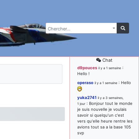
Chercher…
Chat
d9pouces
:
il y a 1 semaine
Hello !
operaso
: Hello
il y a 1 semaine
yuka2741
il y a 3 semaines,
: Bonjour tout le monde
1 jour
je suis nouvelle je voulais
savoir si quelqu'un c'est
vers qu'elle heure rentre les
avions tout sa a la base 105
svp