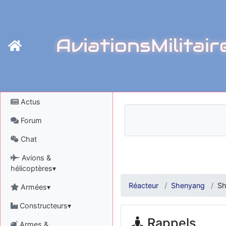
AviationsMilitair
Actus
Forum
Chat
Avions &
hélicoptères▾
Réacteur
Shenyang
Sh
Armées▾
Constructeurs▾
Rappels
Armes &