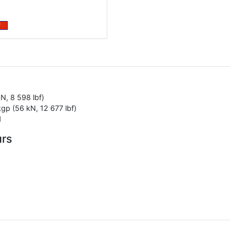
N, 8 598 lbf)
gp (56 kN, 12 677 lbf)
1
urs