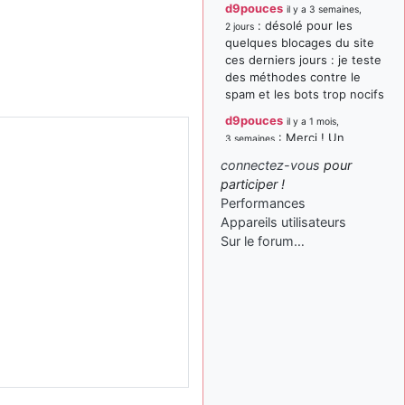
d9pouces
il y a 3 semaines,
: désolé pour les
2 jours
quelques blocages du site
ces derniers jours : je teste
des méthodes contre le
spam et les bots trop nocifs
d9pouces
il y a 1 mois,
: Merci ! Un
3 semaines
souvenir de la Ferté-Alais !
connectez-vous
pour
paxwax
:
participer !
il y a 1 mois, 3 semaines
Super, la nouvelle bannière
Performances
Appareils utilisateurs
d9pouces
il y a 2 mois,
Sur le forum…
: je suis un
1 semaine
avion@,._,+ > lesquels ? je
ne suis pas sûr de
comprendre
d9pouces
il y a 2 mois,
: ouakamois > si tu
1 semaine
parles du sujet sur l'Armée
de l'Air, bien sûr que oui !
je suis un avion@,._,+
il y a