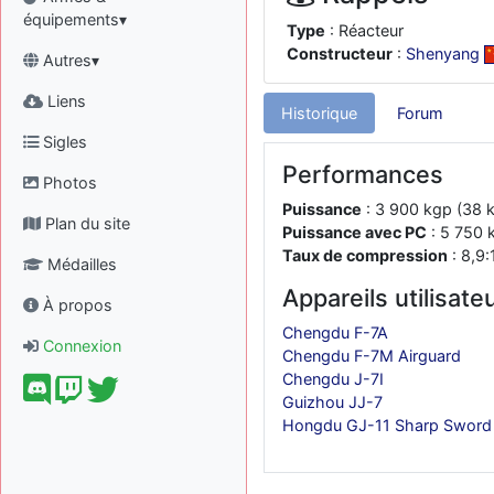
équipements▾
Type
: Réacteur
Constructeur
:
Shenyang
Autres▾
Liens
Historique
Forum
Sigles
Performances
Photos
Puissance
: 3 900 kgp (38 k
Plan du site
Puissance avec PC
: 5 750 k
Taux de compression
: 8,9:
Médailles
Appareils utilisate
À propos
Chengdu F-7A
Connexion
Chengdu F-7M Airguard
Chengdu J-7I
Guizhou JJ-7
Hongdu GJ-11 Sharp Sword