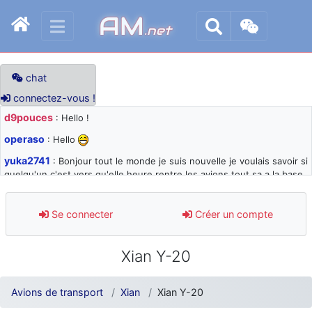
AM
.net
chat
connectez-vous !
d9pouces
: Hello !
operaso
: Hello
yuka2741
: Bonjour tout le monde je suis nouvelle je voulais savoir si
quelqu'un c'est vers qu'elle heure rentre les avions tout sa a la base
105 svp
d9pouces
: désolé pour les quelques blocages du site ces derniers
Se connecter
Créer un compte
jours : je teste des méthodes contre le spam et les bots trop nocifs
d9pouces
: Merci ! Un souvenir de la Ferté-Alais !
Xian Y-20
paxwax
: Super, la nouvelle bannière
d9pouces
: je suis un avion@,._,+ > lesquels ? je ne suis pas sûr de
Avions de transport
Xian
Xian Y-20
comprendre