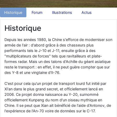
d9pouces
: Joyeux Noël à tous !
Historique
Forum
Illustrations
Actus
d9pouces
: mais tu peux tenter l'un des rares lycées militaires
comme le Prytanée dans la Sarthe, ça ne peut pas faire de mal !
Historique
d9pouces
: C'est plutôt après le lycée, voire après une prépa
scientifique, tu as donc encore un peu de temps devant toi
Depuis les années 1980, la Chine s'efforce de moderniser son
yaellerigolow
: bonjour a tous je suis un élève de première
armée de l'air : d'abord grâce à des chasseurs plus
passionnée par l'aviation militaire , pourrais je savoir que faire après
performants tels le J-10 et J-11, ensuite grâce à des
le lycée pour s'orienter et pouvoir devenir officier de l'armée de l'air?
"multiplicateurs de forces" tels que ravitailleurs et plate-
d9pouces
: lesquels, par exemple ?
formes radar. Mais un des talons d'Achille du géant asiatique
reste le transport : en effet, il ne peut guère compter que sur
mahmoud
: bonsoir, très instructif ce site .mais nous aimerions avoir
des Y-8 et une vingtaine d'Il-76.
les photo des anciens appareils de l'armée de l'air de la haute -volta
d9pouces
: Ça me casse quand même bien les pieds, j’avoue
C'est pour cela qu'un projet de transport lourd fut initié par
jericho
Xi'an dans le plus grand secret, et officiellement lancé en
: Pour moi tout est à nouveau OK dirait-on… Merci à toi.
2006. Ce projet donna naissance au Y-20, surnommé
d9pouces
: En espérant n’avoir coupé les accessoires de personne
officiellement Kunpeng du nom d'un oiseau mythique en
au passage !
Chine. Il se peut que Xian ait bénéficié de l'aide d'Antonov, de
d9pouces
: j'ai trouvé un palliatif un peu violent, mais ça devrait aller
l'expérience de l'An-70 voire de données sur le C-17.
un peu mieux