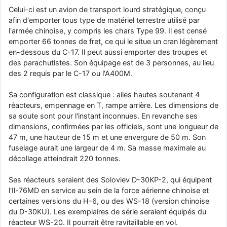
Celui-ci est un avion de transport lourd stratégique, conçu
d9pouces
: cette fois, c'est le Brésil et Singapour qui mettent le site
afin d'emporter tous type de matériel terrestre utilisé par
par terre
l'armée chinoise, y compris les chars Type 99. Il est censé
jericho
: Ah ben je peux te confirmer que j'étais resté dans le filtre…
emporter 66 tonnes de fret, ce qui le situe un cran légèrement
en-dessous du C-17. Il peut aussi emporter des troupes et
d9pouces
des parachutistes. Son équipage est de 3 personnes, au lieu
: Désolé ! Mon filtrage a été un peu trop violent
manifestement
des 2 requis par le C-17 ou l'A400M.
tout voir
Sa configuration est classique : ailes hautes soutenant 4
réacteurs, empennage en T, rampe arrière. Les dimensions de
sa soute sont pour l'instant inconnues. En revanche ses
dimensions, confirmées par les officiels, sont une longueur de
47 m, une hauteur de 15 m et une envergure de 50 m. Son
fuselage aurait une largeur de 4 m. Sa masse maximale au
décollage atteindrait 220 tonnes.
Ses réacteurs seraient des Soloviev D-30KP-2, qui équipent
l'Il-76MD en service au sein de la force aérienne chinoise et
certaines versions du H-6, ou des WS-18 (version chinoise
du D-30KU). Les exemplaires de série seraient équipés du
réacteur WS-20. Il pourrait être ravitaillable en vol.