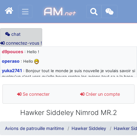
AM
.net
chat
connectez-vous !
d9pouces
: Hello !
operaso
: Hello
yuka2741
: Bonjour tout le monde je suis nouvelle je voulais savoir si
quelqu'un c'est vers qu'elle heure rentre les avions tout sa a la base
105 svp
d9pouces
: désolé pour les quelques blocages du site ces derniers
Se connecter
Créer un compte
jours : je teste des méthodes contre le spam et les bots trop nocifs
d9pouces
: Merci ! Un souvenir de la Ferté-Alais !
Hawker Siddeley Nimrod MR.2
paxwax
: Super, la nouvelle bannière
d9pouces
: je suis un avion@,._,+ > lesquels ? je ne suis pas sûr de
Avions de patrouille maritime
Hawker Siddeley
Hawker Si
comprendre