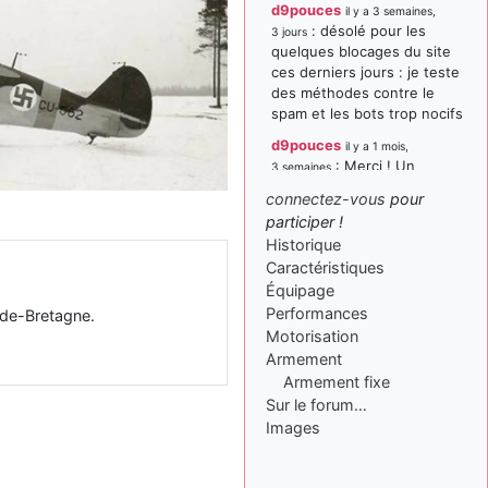
d9pouces
il y a 3 semaines,
: désolé pour les
3 jours
quelques blocages du site
ces derniers jours : je teste
des méthodes contre le
spam et les bots trop nocifs
d9pouces
il y a 1 mois,
: Merci ! Un
3 semaines
souvenir de la Ferté-Alais !
connectez-vous
pour
paxwax
:
participer !
il y a 1 mois, 3 semaines
Super, la nouvelle bannière
Historique
Caractéristiques
d9pouces
il y a 2 mois,
Équipage
: je suis un
1 semaine
avion@,._,+ > lesquels ? je
Performances
nde-Bretagne.
ne suis pas sûr de
Motorisation
comprendre
Armement
Armement fixe
d9pouces
il y a 2 mois,
Sur le forum…
: ouakamois > si tu
1 semaine
parles du sujet sur l'Armée
Images
de l'Air, bien sûr que oui !
je suis un avion@,._,+
il y a