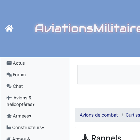
AviationsMilitair
Actus
Forum
Chat
Avions &
hélicoptères▾
Avions de combat
Curtis
Armées▾
Constructeurs▾
Rappels
Armes &