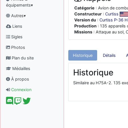
équipements▾
Catégorie
: Avion de comb
Constructeur
:
Curtiss
Autres▾
Version du
:
Curtiss P-36 
Production
: 135 appareils 
Liens
Missions
: Attaque au sol,
Sigles
Photos
Historique
Détails
Plan du site
Médailles
Historique
À propos
Similaire au H75A-2. 135 exe
Connexion