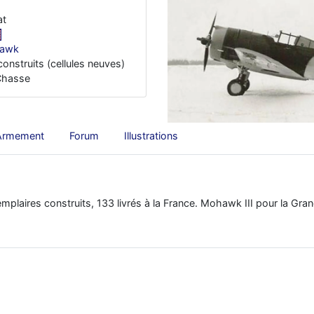
at
Hawk
construits (cellules neuves)
 Chasse
Armement
Forum
Illustrations
mplaires construits, 133 livrés à la France. Mohawk III pour la Gra