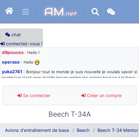
AM
.net
chat
connectez-vous !
d9pouces
: Hello !
operaso
: Hello
yuka2741
: Bonjour tout le monde je suis nouvelle je voulais savoir si
quelqu'un c'est vers qu'elle heure rentre les avions tout sa a la base
105 svp
d9pouces
: désolé pour les quelques blocages du site ces derniers
Se connecter
Créer un compte
jours : je teste des méthodes contre le spam et les bots trop nocifs
d9pouces
: Merci ! Un souvenir de la Ferté-Alais !
Beech T-34A
paxwax
: Super, la nouvelle bannière
d9pouces
: je suis un avion@,._,+ > lesquels ? je ne suis pas sûr de
Avions d'entraînement de base
Beech
Beech T-34 Mentor
comprendre