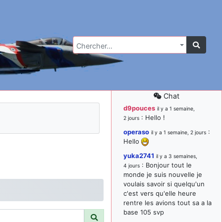
Chercher…
Chat
d9pouces
il y a 1 semaine,
: Hello !
2 jours
operaso
:
il y a 1 semaine, 2 jours
Hello
yuka2741
il y a 3 semaines,
: Bonjour tout le
4 jours
monde je suis nouvelle je
voulais savoir si quelqu'un
c'est vers qu'elle heure
rentre les avions tout sa a la
base 105 svp