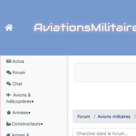
AviationsMilitair
Actus
Forum
Chat
Avions &
hélicoptères▾
Armées▾
Forum
Avions militaires
Constructeurs▾
Armes &