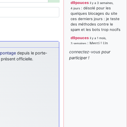
d9pouces
il y a 3 semaines,
: désolé pour les
4 jours
quelques blocages du site
ces derniers jours : je teste
des méthodes contre le
spam et les bots trop nocifs
d9pouces
il y a 1 mois,
: Merci ! Un
3 semaines
souvenir de la Ferté-Alais !
connectez-vous
pour
appontage
depuis le porte-
paxwax
:
participer !
il y a 1 mois, 3 semaines
résent officielle.
Super, la nouvelle bannière
d9pouces
il y a 2 mois,
: je suis un
1 semaine
avion@,._,+ > lesquels ? je
ne suis pas sûr de
comprendre
d9pouces
il y a 2 mois,
: ouakamois > si tu
1 semaine
parles du sujet sur l'Armée
de l'Air, bien sûr que oui !
je suis un avion@,._,+
il y a