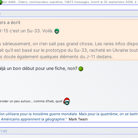
Sur AMN : Ciders, commandeur suprême, 10872 messages, inscrit le 02 septembre 2006, à 
1
ers a écrit
J-15 c'est un Su-33. Voilà.
s sérieusement, on n'en sait pas grand chose. Les rares infos disp
fait qu'il est basé sur le prototype du Su-33, racheté en Ukraine tout à
s doute également quelques éléments du J-11 dedans.
déjà un bon début pour une fiche, non?
 broder un peu autour… comme d'hab, quoi!
’on utilisera pour la troisième guerre mondiale. Mais pour la quatrième, on se battr
s Américains apprennent la géographie."
Mark Twain
1:40