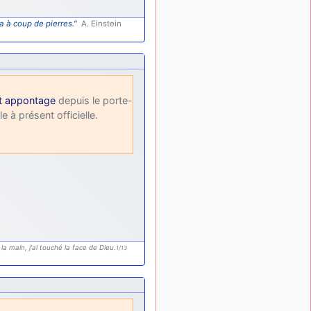
: Bonjour je
2 mois, 1 semaine
viens d'arriver il y a
a à coup de pierres."
A. Einstein
quelques moi et quelques
avions n'ont pas les mêmes
noms qu'aujourd'hui
ouakamois
il y a 2 mois,
: Bonjourà toutes
2 semaines
et appontage
depuis le porte-
et à tous.en espérantque
 à présent officielle.
ces quelques images du
Pays Basque vous auront
plu ; Agur…
d9pouces
il y a 2 mois,
: Je me rattraperai
3 semaines
à la Ferté samedi
d9pouces
il y a 2 mois,
:
3 semaines
Malheureusement non
un
la main, j'ai touché la face de Dieu.
1/13
peu trop loin pour moi !
fox_50
:
il y a 2 mois, 3 semaines
Bonjour, certains parmis
vous étaient-ils présent au