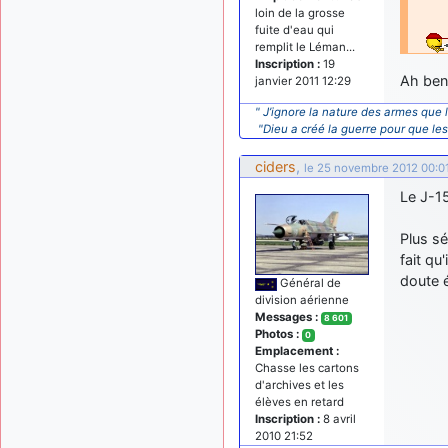
loin de la grosse
fuite d'eau qui
remplit le Léman...
Inscription :
19
Ah ben 
janvier 2011 12:29
" J’ignore la nature des armes que l
"Dieu a créé la guerre pour que le
ciders
,
le 25 novembre 2012 00:0
Le J-15
Plus sé
fait qu
doute 
Général de
division aérienne
Messages :
8 601
Photos :
0
Emplacement :
Chasse les cartons
d'archives et les
élèves en retard
Inscription :
8 avril
2010 21:52