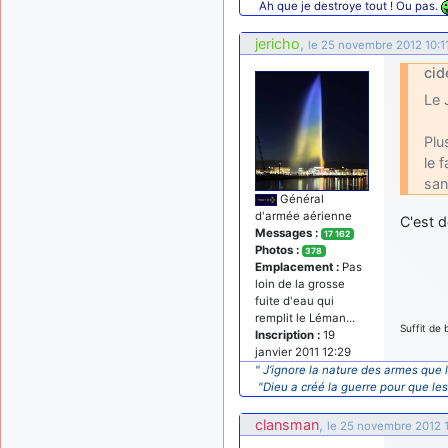
Ah que je destroye tout ! Ou pas.
jericho
,
le 25 novembre 2012 10:1
cid
Le 
Plu
le 
san
Général
d'armée aérienne
C'est 
Messages :
17 162
Photos :
378
Emplacement :
Pas
loin de la grosse
fuite d'eau qui
remplit le Léman...
Suffit de
Inscription :
19
janvier 2011 12:29
" J’ignore la nature des armes que l
"Dieu a créé la guerre pour que le
clansman
,
le 25 novembre 2012 1