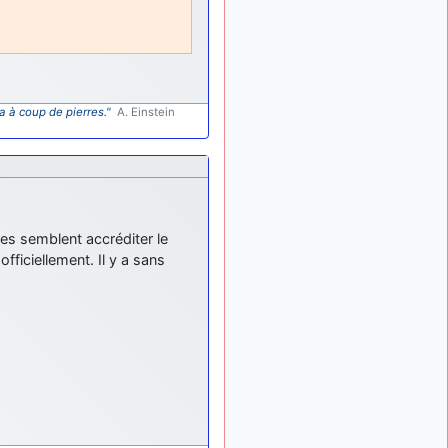
d9pouces
:
il y a 9 mois
lesquels, par exemple ?
mahmoud
:
il y a 9 mois
bonsoir, très instructif ce
site .mais nous aimerions
a à coup de pierres."
A. Einstein
avoir les photo des anciens
appareils de l'armée de l'air
de la haute -volta
d9pouces
: Ça
il y a 10 mois
me casse quand même bien
les pieds, j’avoue
les semblent accréditer le
jericho
:
il y a 10 mois, 1 semaine
officiellement. Il y a sans
Pour moi tout est à nouveau
OK dirait-on… Merci à toi.
d9pouces
il y a 10 mois,
: En espérant
1 semaine
n’avoir coupé les
accessoires de personne au
passage !
d9pouces
il y a 10 mois,
: j'ai trouvé un
1 semaine