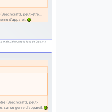
tous !
d9pouces
: mais
il y a 8 mois
tu peux tenter l'un des
 (Beechcraft), peut-être…
rares lycées militaires
genre d'appareil.
comme le Prytanée dans la
Sarthe, ça ne peut pas faire
de mal !
d9pouces
: C'est
il y a 8 mois
la main, j'ai touché la face de Dieu.
1/13
plutôt après le lycée, voire
après une prépa
scientifique, tu as donc
encore un peu de temps
devant toi
yaellerigolow
il y a 8 mois,
: bonjour a tous je
1 semaine
suis un élève de première
passionnée par l'aviation
militaire , pourrais je savoir
que faire après le lycée
pour s'orienter et pouvoir
tre (Beechcraft), peut-
devenir officier de l'armée
s sur ce genre d'appareil.
de l'air?