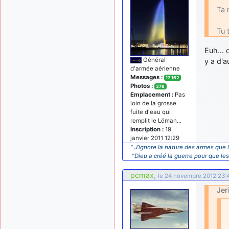
Ta 
Tu 
Euh… da
Général
y a d'a
d'armée aérienne
Messages :
17 162
Photos :
378
Emplacement :
Pas
loin de la grosse
fuite d'eau qui
remplit le Léman...
Inscription :
19
janvier 2011 12:29
" J’ignore la nature des armes que l
"Dieu a créé la guerre pour que le
pcmax
,
le 24 novembre 2012 23:
Jer