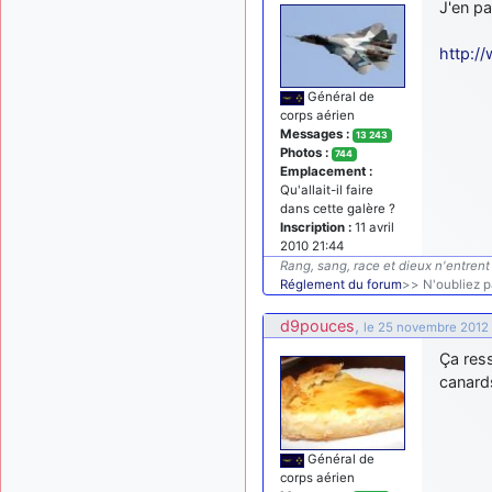
J'en pa
http://
Général de
corps aérien
Messages :
13 243
Photos :
744
Emplacement :
Qu'allait-il faire
dans cette galère ?
Inscription :
11 avril
2010 21:44
Rang, sang, race et dieux n'entrent 
Réglement du forum
>> N'oubliez pa
d9pouces
,
le 25 novembre 2012 
Ça res
canards
Général de
corps aérien