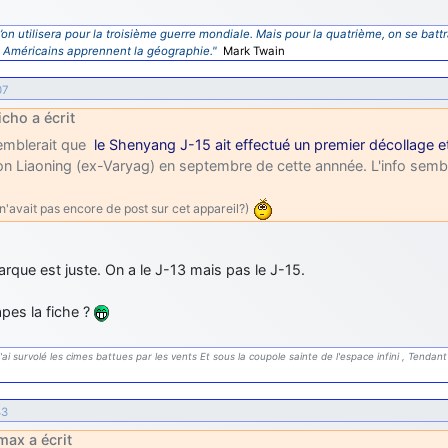
’on utilisera pour la troisième guerre mondiale. Mais pour la quatrième, on se battr
s Américains apprennent la géographie."
Mark Twain
07
icho a écrit
semblerait que
le Shenyang J-15 ait effectué un premier décollage 
on Liaoning (ex-Varyag) en septembre de cette annnée. L'info semble
n'avait pas encore de post sur cet appareil?)
rque est juste. On a le J-13 mais pas le J-15.
apes la fiche ?
'ai survolé les cimes battues par les vents Et sous la coupole sainte de l'espace infini , Tendant 
43
ax a écrit