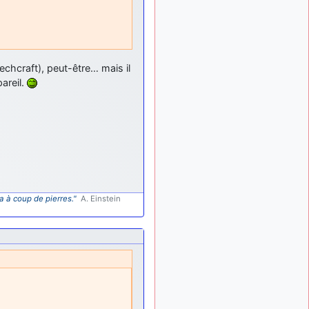
meeting de Lann Bihoué de
2026 ?
cachée dans les pins
il y a
: Coucou et
6 mois, 3 semaines
excellente année 2026 à
chcraft), peut-être… mais il
tous et au site!
areil.
jericho
:
il y a 7 mois, 1 semaine
Bonne année et tous mes
meilleurs voeux à tous pour
2026 !
little boy
il y a 7 mois,
: je vous souhaite
1 semaine
un bon réveillon pour cette
nouvelle année!
a à coup de pierres."
A. Einstein
jericho
:
il y a 7 mois, 1 semaine
Merci D9pouces, à mon tour
de souhaiter un Joyeux
Noël et de bonnes fêtes de
fin d'année.
d9pouces
il y a 7 mois,
: Joyeux Noël à
1 semaine