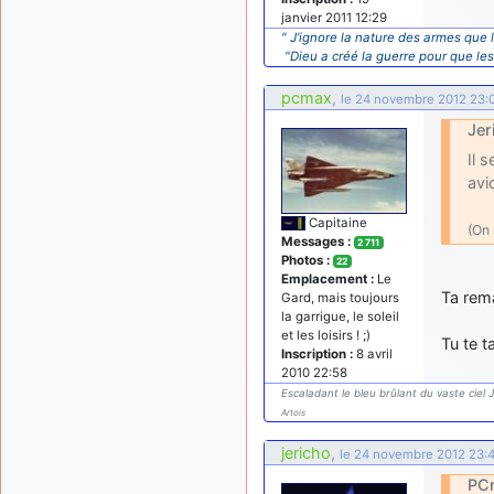
janvier 2011 12:29
" J’ignore la nature des armes que l
"Dieu a créé la guerre pour que le
pcmax
,
le 24 novembre 2012 23:
Jer
Il 
avi
Capitaine
(On 
Messages :
2 711
Photos :
22
Emplacement :
Le
Ta rema
Gard, mais toujours
la garrigue, le soleil
et les loisirs ! ;)
Tu te t
Inscription :
8 avril
2010 22:58
Escaladant le bleu brûlant du vaste ciel J
Artois
jericho
,
le 24 novembre 2012 23:
PCm