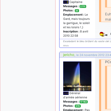
Capitaine
Messages :
2 711
Photos :
22
Euh
Emplacement :
Le
Gard, mais toujours
mai
la garrigue, le soleil
et les loisirs ! ;)
Inscription :
8 avril
2010 22:58
Escaladant le bleu brûlant du vaste ciel J
Artois
jericho
,
le 24 novembre 2012 23:
PCm
Général
d'armée aérienne
Messages :
17 162
Photos :
378
Emplacement :
Pas