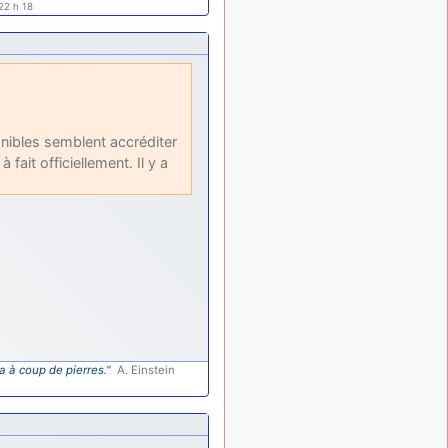
22 h 18
palliatif un peu violent, mais
ça devrait aller un peu
mieux
d9pouces
il y a 10 mois,
: cette fois, c'est le
1 semaine
Brésil et Singapour qui
mettent le site par terre
onibles semblent accréditer
 fait officiellement. Il y a
jericho
:
il y a 11 mois, 2 semaines
Ah ben je peux te confirmer
que j'étais resté dans le
filtre…
d9pouces
il y a 11 mois,
: Désolé ! Mon
2 semaines
filtrage a été un peu trop
violent manifestement
tout voir
a à coup de pierres."
A. Einstein