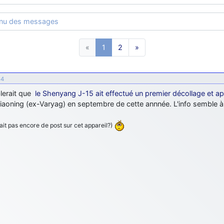
enu des messages
«
1
2
»
54
lerait que
le Shenyang J-15 ait effectué un premier décollage et 
iaoning (ex-Varyag) en septembre de cette annnée. L'info semble à p
ait pas encore de post sur cet appareil?)