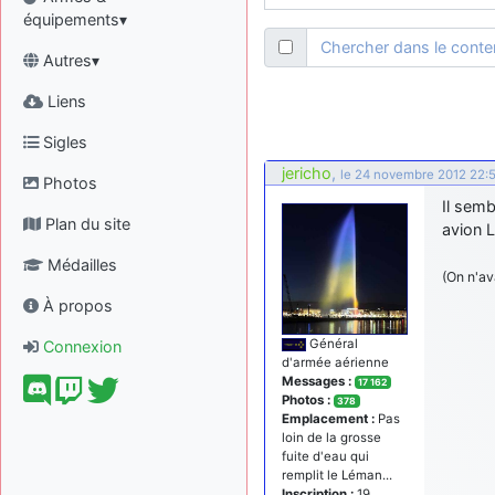
équipements▾
Chercher dans le cont
Autres▾
Liens
Sigles
jericho
,
le 24 novembre 2012 22:
Photos
Il semb
Plan du site
avion L
Médailles
(On n'av
À propos
Général
Connexion
d'armée aérienne
Messages :
17 162
Photos :
378
Emplacement :
Pas
loin de la grosse
fuite d'eau qui
remplit le Léman...
Inscription :
19