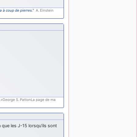
: Bonjour je
2 mois, 1 semaine
viens d'arriver il y a
a à coup de pierres."
A. Einstein
quelques moi et quelques
avions n'ont pas les mêmes
noms qu'aujourd'hui
ouakamois
il y a 2 mois,
: Bonjourà toutes
2 semaines
et à tous.en espérantque
ces quelques images du
Pays Basque vous auront
plu ; Agur…
d9pouces
il y a 2 mois,
: Je me rattraperai
2 semaines
à la Ferté samedi
d9pouces
il y a 2 mois,
:
.
»George S. PattonLa page de ma
2 semaines
Malheureusement non
un
peu trop loin pour moi !
fox_50
:
il y a 2 mois, 2 semaines
que les J-15 lorsqu'ils sont
Bonjour, certains parmis
vous étaient-ils présent au