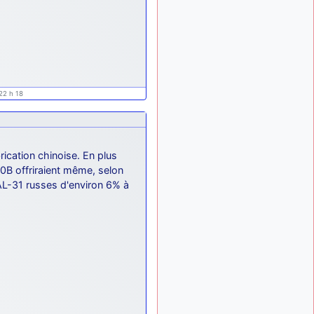
ça devrait aller un peu
mieux
d9pouces
il y a 10 mois,
: cette fois, c'est le
1 semaine
Brésil et Singapour qui
mettent le site par terre
22 h 18
jericho
:
il y a 11 mois, 2 semaines
Ah ben je peux te confirmer
que j'étais resté dans le
filtre…
ication chinoise. En plus
d9pouces
il y a 11 mois,
0B offriraient même, selon
: Désolé ! Mon
2 semaines
AL-31 russes d'environ 6% à
filtrage a été un peu trop
violent manifestement
tout voir