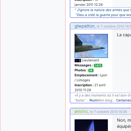
janvier 2011 12:29
" J’ignore la nature des armes que l
"Dieu a créé la guerre pour que le
glwpatton
,
le 7 octobre 2013 14:
La capa
Lieutenant
Messages :
1 672
Photos :
29
Emplacement :
Lyon
/ Limoges
Inscription :
21 avril
2010 11:29
«
Il y a des moments où il est bon d'
"boite" :
Rium
Mon blog :
Certaine
jericho
,
le 7 octobre 2013 14:36
Non, ma
équipé