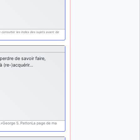
tu peux tenter l'un des
rares lycées militaires
comme le Prytanée dans la
Sarthe, ça ne peut pas faire
de mal !
 consulter les index des sujets avant de
d9pouces
: C'est
il y a 8 mois
plutôt après le lycée, voire
après une prépa
scientifique, tu as donc
perdre de savoir faire,
encore un peu de temps
 à (re-)acquérir…
devant toi
yaellerigolow
il y a 8 mois,
: bonjour a tous je
1 semaine
suis un élève de première
passionnée par l'aviation
militaire , pourrais je savoir
que faire après le lycée
pour s'orienter et pouvoir
devenir officier de l'armée
de l'air?
.
»George S. PattonLa page de ma
d9pouces
il y a 8 mois,
: lesquels, par
4 semaines