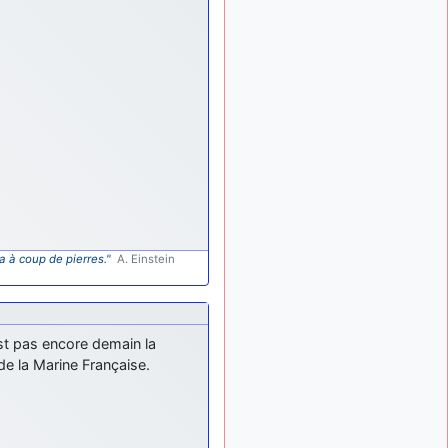
meeting de Lann Bihoué de
2026 ?
cachée dans les pins
il y a
: Coucou et
6 mois, 3 semaines
excellente année 2026 à
tous et au site!
jericho
: Bonne
il y a 7 mois
année et tous mes meilleurs
voeux à tous pour 2026 !
little boy
: je vous
il y a 7 mois
souhaite un bon réveillon
pour cette nouvelle année!
a à coup de pierres."
A. Einstein
jericho
:
il y a 7 mois, 1 semaine
Merci D9pouces, à mon tour
de souhaiter un Joyeux
Noël et de bonnes fêtes de
st pas encore demain la
fin d'année.
de la Marine Française.
d9pouces
il y a 7 mois,
: Joyeux Noël à
1 semaine
tous !
d9pouces
: mais
il y a 8 mois