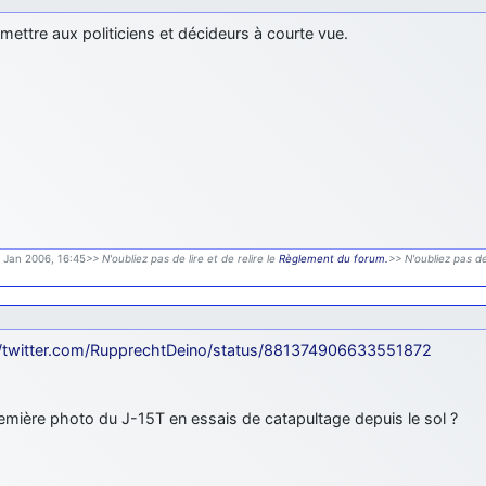
mettre aux politiciens et décideurs à courte vue.
9 Jan 2006, 16:45
>> N'oubliez pas de lire et de relire le
Règlement du forum.
>> N'oubliez pas de
//twitter.com/RupprechtDeino/status/881374906633551872
emière photo du J-15T en essais de catapultage depuis le sol ?