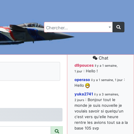
Chercher…
Chat
d9pouces
il y a 1 semaine,
: Hello !
1 jour
operaso
:
il y a 1 semaine, 1 jour
Hello
yuka2741
il y a 3 semaines,
: Bonjour tout le
2 jours
monde je suis nouvelle je
voulais savoir si quelqu'un
c'est vers qu'elle heure
rentre les avions tout sa a la
base 105 svp