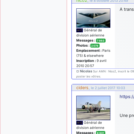
nico2
,
le 8 octobre 2013 20:49
A trans
Général de
division aérienne
Messages :
7 863
Photos :
2 078
Emplacement :
Paris
(75) & elsewhere
Inscription :
9 avril
2010 20:57
¤ Nicolas
Sur AMN : Nico2, inscrit le 0
poster les vôtres.
ciders
,
le 2 juillet 2017 10:03
https:
Une pr
Général de
division aérienne
Messages :
8 601