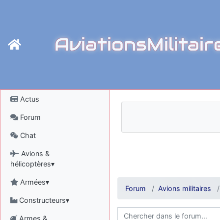
AviationsMilitair
Actus
Forum
Chat
Avions &
hélicoptères▾
Armées▾
Forum
Avions militaires
Constructeurs▾
Armes &