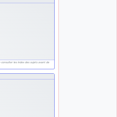
exemple ?
mahmoud
:
il y a 9 mois
bonsoir, très instructif ce
site .mais nous aimerions
avoir les photo des anciens
appareils de l'armée de l'air
de la haute -volta
d9pouces
: Ça
il y a 10 mois
me casse quand même bien
les pieds, j’avoue
jericho
:
il y a 10 mois, 1 semaine
 consulter les index des sujets avant de
Pour moi tout est à nouveau
OK dirait-on… Merci à toi.
d9pouces
il y a 10 mois,
: En espérant
1 semaine
n’avoir coupé les
accessoires de personne au
passage !
d9pouces
il y a 10 mois,
: j'ai trouvé un
1 semaine
palliatif un peu violent, mais