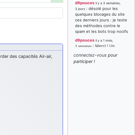
d9pouces
il y a 3 semaines,
: désolé pour les
3 jours
quelques blocages du site
ces derniers jours : je teste
des méthodes contre le
spam et les bots trop nocifs
d9pouces
il y a 1 mois,
: Merci ! Un
3 semaines
souvenir de la Ferté-Alais !
connectez-vous
pour
rder des capacités Air-air,
paxwax
:
participer !
il y a 1 mois, 3 semaines
Super, la nouvelle bannière
d9pouces
il y a 2 mois,
: je suis un
1 semaine
avion@,._,+ > lesquels ? je
ne suis pas sûr de
comprendre
d9pouces
il y a 2 mois,
: ouakamois > si tu
1 semaine
parles du sujet sur l'Armée
de l'Air, bien sûr que oui !
je suis un avion@,._,+
il y a