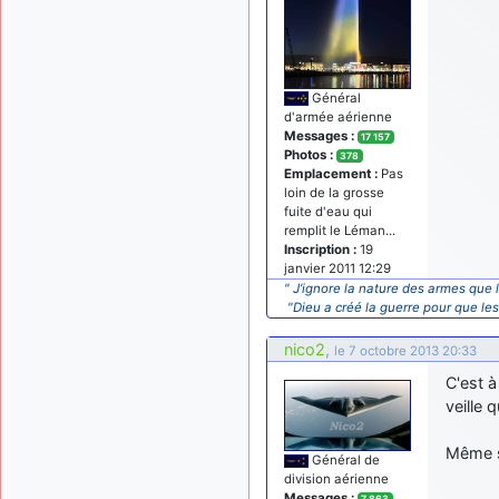
Général
d'armée aérienne
Messages :
17 157
Photos :
378
Emplacement :
Pas
loin de la grosse
fuite d'eau qui
remplit le Léman...
Inscription :
19
janvier 2011 12:29
" J’ignore la nature des armes que l
"Dieu a créé la guerre pour que le
nico2
,
le 7 octobre 2013 20:33
C'est à
veille 
Même s
Général de
division aérienne
Messages :