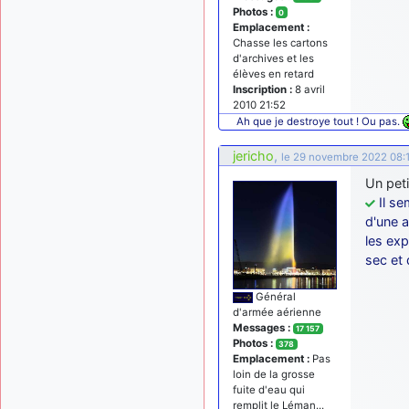
Photos :
0
Emplacement :
Chasse les cartons
d'archives et les
élèves en retard
Inscription :
8 avril
2010 21:52
Ah que je destroye tout ! Ou pas.
jericho
,
le 29 novembre 2022 08:
Un pet
Il s
d'une 
les ex
sec et
Général
d'armée aérienne
Messages :
17 157
Photos :
378
Emplacement :
Pas
loin de la grosse
fuite d'eau qui
remplit le Léman...