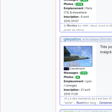
7 863
Photos :
2 078
Emplacement :
Paris
(75) & elsewhere
Inscription :
9 avril
2010 20:57
¤ Nicolas
Sur AMN : Nico2, inscrit le 0
poster les vôtres.
glwpatton
,
le 8 octobre 2013 09:
Très ju
malgré 
Lieutenant
Messages :
1 672
Photos :
29
Emplacement :
Lyon
/ Limoges
Inscription :
21 avril
2010 11:29
«
Il y a des moments où il est bon d'
"boite" :
Rium
Mon blog :
Certaine