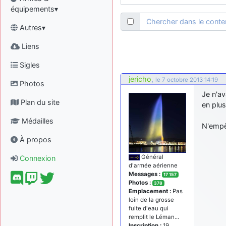
équipements▾
Chercher dans le cont
Autres▾
Liens
Sigles
jericho
,
le 7 octobre 2013 14:19
Photos
Je n'av
Plan du site
en plus
Médailles
N'empê
À propos
Général
Connexion
d'armée aérienne
Messages :
17 157
Photos :
378
Emplacement :
Pas
loin de la grosse
fuite d'eau qui
remplit le Léman...
Inscription :
19