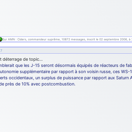
Sur AMN : Ciders, commandeur suprême, 10872 messages, inscrit le 02 septembre 2006, à 
17
it déterrage de topic…
emblerait que les J-15 seront désormais équipés de réacteurs de fabr
autonomie supplémentaire par rapport à son voisin russe, ces WS-1
perts occidentaux, un surplus de puissance par rapport aux Saturn 
 de près de 10% avec postcombustion.