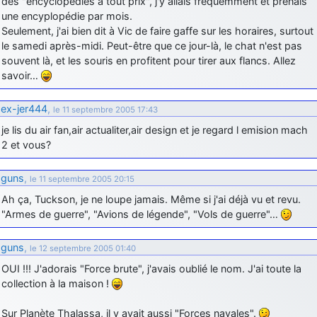
des "encyclopédies à tout prix", j'y allais fréquemment et prenais
une encyplopédie par mois.
Seulement, j'ai bien dit à Vic de faire gaffe sur les horaires, surtout
le samedi après-midi. Peut-être que ce jour-là, le chat n'est pas
souvent là, et les souris en profitent pour tirer aux flancs. Allez
savoir…
ex-jer444
,
le 11 septembre 2005 17:43
je lis du air fan,air actualiter,air design et je regard l emision mach
2 et vous?
guns
,
le 11 septembre 2005 20:15
Ah ça, Tuckson, je ne loupe jamais. Même si j'ai déjà vu et revu.
"Armes de guerre", "Avions de légende", "Vols de guerre"…
guns
,
le 12 septembre 2005 01:40
OUI !!! J'adorais "Force brute", j'avais oublié le nom. J'ai toute la
collection à la maison !
Sur Planète Thalassa, il y avait aussi "Forces navales".