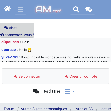
AM
.net
chat
connectez-vous !
d9pouces
: Hello !
operaso
: Hello
yuka2741
: Bonjour tout le monde je suis nouvelle je voulais savoir si
quelqu'un c'est vers qu'elle heure rentre les avions tout sa a la base
105 svp
d9pouces
: désolé pour les quelques blocages du site ces derniers
Se connecter
Créer un compte
jours : je teste des méthodes contre le spam et les bots trop nocifs
d9pouces
: Merci ! Un souvenir de la Ferté-Alais !
Lecture
paxwax
: Super, la nouvelle bannière
d9pouces
: je suis un avion@,._,+ > lesquels ? je ne suis pas sûr de
comprendre
Forum
Autres Sujets aéronautiques
Livres et BD
Lectur