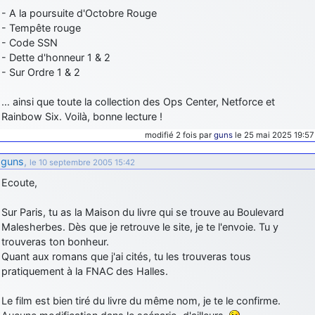
- A la poursuite d'Octobre Rouge
d9pouces
: cette fois, c'est le Brésil et Singapour qui mettent le site
- Tempête rouge
par terre
- Code SSN
jericho
: Ah ben je peux te confirmer que j'étais resté dans le filtre…
- Dette d'honneur 1 & 2
- Sur Ordre 1 & 2
d9pouces
: Désolé ! Mon filtrage a été un peu trop violent
manifestement
… ainsi que toute la collection des Ops Center, Netforce et
Rainbow Six. Voilà, bonne lecture !
tout voir
modifié 2 fois par
guns
le 25 mai 2025 19:57
guns
,
le 10 septembre 2005 15:42
Ecoute,
Sur Paris, tu as la Maison du livre qui se trouve au Boulevard
Malesherbes. Dès que je retrouve le site, je te l'envoie. Tu y
trouveras ton bonheur.
Quant aux romans que j'ai cités, tu les trouveras tous
pratiquement à la FNAC des Halles.
Le film est bien tiré du livre du même nom, je te le confirme.