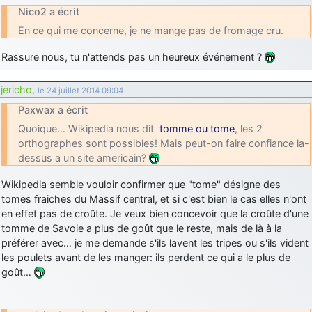
Nico2 a écrit
d9pouces
: Joyeux Noël à tous !
En ce qui me concerne, je ne mange pas de fromage cru.
d9pouces
: mais tu peux tenter l'un des rares lycées militaires
comme le Prytanée dans la Sarthe, ça ne peut pas faire de mal !
Rassure nous, tu n'attends pas un heureux événement ?
d9pouces
: C'est plutôt après le lycée, voire après une prépa
jericho
,
scientifique, tu as donc encore un peu de temps devant toi
le 24 juillet 2014 09:04
Paxwax a écrit
yaellerigolow
: bonjour a tous je suis un élève de première
passionnée par l'aviation militaire , pourrais je savoir que faire après
Quoique… Wikipedia nous dit
tomme ou tome
, les 2
le lycée pour s'orienter et pouvoir devenir officier de l'armée de l'air?
orthographes sont possibles! Mais peut-on faire confiance la-
dessus a un site americain?
d9pouces
: lesquels, par exemple ?
mahmoud
: bonsoir, très instructif ce site .mais nous aimerions avoir
Wikipedia semble vouloir confirmer que "tome" désigne des
les photo des anciens appareils de l'armée de l'air de la haute -volta
tomes fraiches du Massif central, et si c'est bien le cas elles n'ont
en effet pas de croûte. Je veux bien concevoir que la croûte d'une
d9pouces
: Ça me casse quand même bien les pieds, j’avoue
tomme de Savoie a plus de goût que le reste, mais de là à la
jericho
: Pour moi tout est à nouveau OK dirait-on… Merci à toi.
préférer avec… je me demande s'ils lavent les tripes ou s'ils vident
les poulets avant de les manger: ils perdent ce qui a le plus de
d9pouces
: En espérant n’avoir coupé les accessoires de personne
goût…
au passage !
d9pouces
: j'ai trouvé un palliatif un peu violent, mais ça devrait aller
un peu mieux