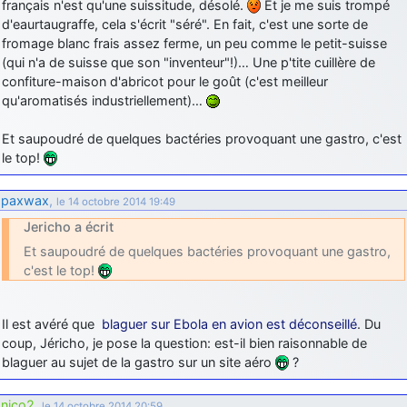
français n'est qu'une suissitude, désolé.
Et je me suis trompé
d'eaurtaugraffe, cela s'écrit "séré". En fait, c'est une sorte de
fromage blanc frais assez ferme, un peu comme le petit-suisse
(qui n'a de suisse que son "inventeur"!)… Une p'tite cuillère de
confiture-maison d'abricot pour le goût (c'est meilleur
qu'aromatisés industriellement)…
Et saupoudré de quelques bactéries provoquant une gastro, c'est
le top!
paxwax
,
le 14 octobre 2014 19:49
Jericho a écrit
Et saupoudré de quelques bactéries provoquant une gastro,
c'est le top!
Il est avéré que
blaguer sur Ebola en avion est déconseillé
. Du
coup, Jéricho, je pose la question: est-il bien raisonnable de
blaguer au sujet de la gastro sur un site aéro
?
nico2
,
le 14 octobre 2014 20:59