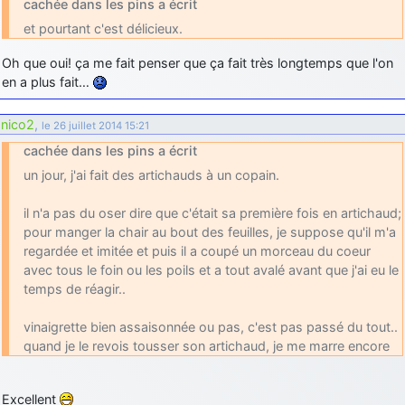
cachée dans les pins a écrit
d9pouces
: cette fois, c'est le Brésil et Singapour qui mettent le site
et pourtant c'est délicieux.
par terre
Oh que oui! ça me fait penser que ça fait très longtemps que l'on
jericho
: Ah ben je peux te confirmer que j'étais resté dans le filtre…
en a plus fait…
d9pouces
: Désolé ! Mon filtrage a été un peu trop violent
nico2
,
le 26 juillet 2014 15:21
manifestement
cachée dans les pins a écrit
tout voir
un jour, j'ai fait des artichauds à un copain.
il n'a pas du oser dire que c'était sa première fois en artichaud;
pour manger la chair au bout des feuilles, je suppose qu'il m'a
regardée et imitée et puis il a coupé un morceau du coeur
avec tous le foin ou les poils et a tout avalé avant que j'ai eu le
temps de réagir..
vinaigrette bien assaisonnée ou pas, c'est pas passé du tout..
quand je le revois tousser son artichaud, je me marre encore
Excellent