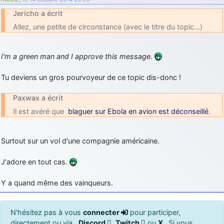
Jericho a écrit
Allez, une petite de circonstance (avec le titre du topic…)
I'm a green man and I approve this message.
Tu deviens un gros pourvoyeur de ce topic dis-donc !
Paxwax a écrit
Il est avéré que
blaguer sur Ebola en avion est déconseillé
.
Surtout sur un vol d'une compagnie américaine.
J'adore en tout cas.
Y a quand même des vainqueurs.
N'hésitez pas à vous
connecter
pour participer,
directement ou via ,
Discord
,
Twitch
ou
X
. Si vous