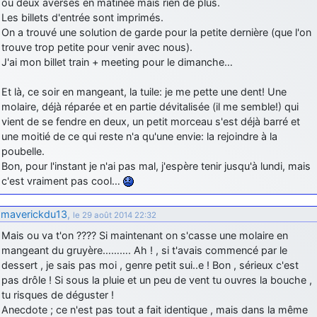
ou deux averses en matinée mais rien de plus.
Les billets d'entrée sont imprimés.
On a trouvé une solution de garde pour la petite dernière (que l'on
trouve trop petite pour venir avec nous).
J'ai mon billet train + meeting pour le dimanche…
Et là, ce soir en mangeant, la tuile: je me pette une dent! Une
molaire, déjà réparée et en partie dévitalisée (il me semble!) qui
vient de se fendre en deux, un petit morceau s'est déjà barré et
une moitié de ce qui reste n'a qu'une envie: la rejoindre à la
poubelle.
Bon, pour l'instant je n'ai pas mal, j'espère tenir jusqu'à lundi, mais
c'est vraiment pas cool…
maverickdu13
,
le 29 août 2014 22:32
Mais ou va t'on ???? Si maintenant on s'casse une molaire en
mangeant du gruyère………. Ah ! , si t'avais commencé par le
dessert , je sais pas moi , genre petit sui..e ! Bon , sérieux c'est
pas drôle ! Si sous la pluie et un peu de vent tu ouvres la bouche ,
tu risques de déguster !
Anecdote ; ce n'est pas tout a fait identique , mais dans la même