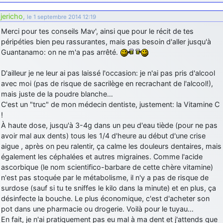
jericho
,
le 1 septembre 2014 12:19
Merci pour tes conseils Mav', ainsi que pour le récit de tes
péripéties bien peu rassurantes, mais pas besoin d'aller jusqu'à
Guantanamo: on ne m'a pas arrêté.
D'ailleur je ne leur ai pas laissé l'occasion: je n'ai pas pris d'alcool
avec moi (pas de risque de sacrilège en recrachant de l'alcool!),
mais juste de la poudre blanche…
C'est un "truc" de mon médecin dentiste, justement: la Vitamine C
!
À haute dose, jusqu'à 3-4g dans un peu d'eau tiède (pour ne pas
avoir mal aux dents) tous les 1/4 d'heure au début d'une crise
aigue , après on peu ralentir, ça calme les douleurs dentaires, mais
également les céphalées et autres migraines. Comme l'acide
ascorbique (le nom scientifico-barbare de cette chère vitamine)
n'est pas stoquée par le métabolisme, il n'y a pas de risque de
surdose (sauf si tu te sniffes le kilo dans la minute) et en plus, ça
désinfecte la bouche. Le plus économique, c'est d'acheter son
pot dans une pharmacie ou drogerie. Voilà pour le tuyau…
En fait, je n'ai pratiquement pas eu mal à ma dent et j'attends que