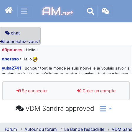
AM
.net
chat
connectez-vous !
d9pouces
: Hello !
operaso
: Hello
yuka2741
: Bonjour tout le monde je suis nouvelle je voulais savoir si
quelqu'un c'est vers qu'elle heure rentre les avions tout sa a la base
105 svp
d9pouces
: désolé pour les quelques blocages du site ces derniers
Se connecter
Créer un compte
jours : je teste des méthodes contre le spam et les bots trop nocifs
d9pouces
: Merci ! Un souvenir de la Ferté-Alais !
VDM Sandra approved
paxwax
: Super, la nouvelle bannière
d9pouces
: je suis un avion@,._,+ > lesquels ? je ne suis pas sûr de
comprendre
Forum
Autour du forum
Le Bar de l'escadrille
VDM Sand