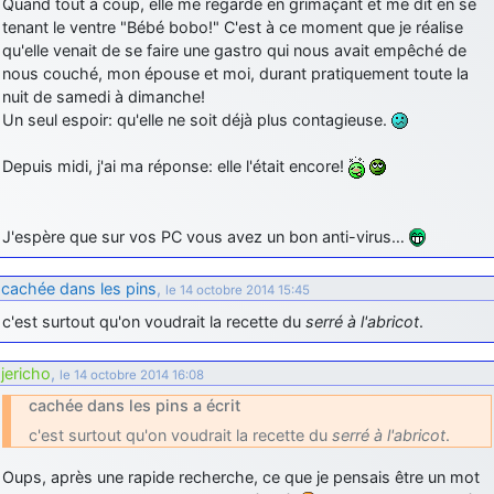
Quand tout à coup, elle me regarde en grimaçant et me dit en se
tenant le ventre "Bébé bobo!" C'est à ce moment que je réalise
qu'elle venait de se faire une gastro qui nous avait empêché de
nous couché, mon épouse et moi, durant pratiquement toute la
nuit de samedi à dimanche!
Un seul espoir: qu'elle ne soit déjà plus contagieuse.
Depuis midi, j'ai ma réponse: elle l'était encore!
J'espère que sur vos PC vous avez un bon anti-virus…
cachée dans les pins
,
le 14 octobre 2014 15:45
c'est surtout qu'on voudrait la recette du
serré à l'abricot
.
jericho
,
le 14 octobre 2014 16:08
cachée dans les pins a écrit
c'est surtout qu'on voudrait la recette du
serré à l'abricot
.
Oups, après une rapide recherche, ce que je pensais être un mot