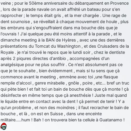
veine ; pour le 50ème anniversaire du débarquement en Provence
, lors de la parade navale on avait affrété un bateau pour s'en
rapprocher ; le temps était gris , et la mer chargée . Une rage de
dent sournoise , se réveillait à chaque mouvement de houle , plus
les embruns qui s'engouffraient dans ma bouche dès que je
l'ouvrais ! J'ai quelque peu été moins attentif à la parade , et le
dimanche meeting à la BAN de Hyères , avec une des dernières
présentations du Tomcat du Washington , et des Cruisaders de la
Royale . je n'ai trouvé le repos que le lundi soir , chez le dentiste
après 2 piqures directes d'antibio , accompagnées d'un
analgésique pour ne plus souffrir . Ce n'est absolument pas ce
que je te souhaite , bien évidemment , mais si tu sens que çà
commence avant le meeting , emmène avec toi ,une flasque
remplie d'alcool , genre mirabelle , gnôle , poire , etc… bref un truc
qui pète bien ! et fait toi un bain de bouche dès que çà monte ! çà
désinfecte en même temps que çà anesthésie ! Juste mal quand
le liquide entre en contact avec la dent ! çà permet de tenir ! Y a
qu'un problème , et non des moindres ; il faut recracher le bain de
bouche , et là , on est en Suisse , dans une enceinte
militaire…..hum ! Bah ! on trouvera bien ta cellule à Guatanamo !