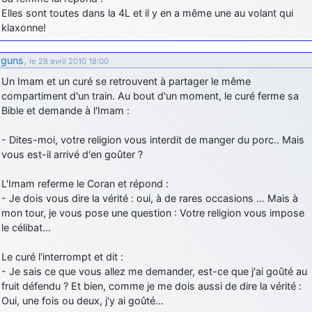
Elles sont toutes dans la 4L et il y en a même une au volant qui
d9pouces
: cette fois, c'est le Brésil et Singapour qui mettent le site
klaxonne!
par terre
jericho
: Ah ben je peux te confirmer que j'étais resté dans le filtre…
guns
,
le 28 avril 2010 18:00
Un Imam et un curé se retrouvent à partager le même
d9pouces
: Désolé ! Mon filtrage a été un peu trop violent
compartiment d'un train. Au bout d'un moment, le curé ferme sa
manifestement
Bible et demande à l'Imam :
tout voir
- Dites-moi, votre religion vous interdit de manger du porc.. Mais
vous est-il arrivé d'en goûter ?
L'Imam referme le Coran et répond :
- Je dois vous dire la vérité : oui, à de rares occasions … Mais à
mon tour, je vous pose une question : Votre religion vous impose
le célibat…
Le curé l'interrompt et dit :
- Je sais ce que vous allez me demander, est-ce que j'ai goûté au
fruit défendu ? Et bien, comme je me dois aussi de dire la vérité :
Oui, une fois ou deux, j'y ai goûté…