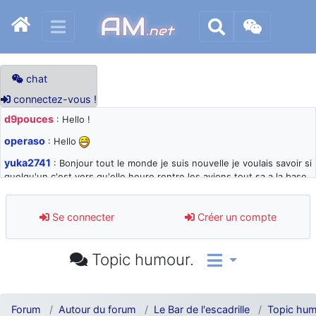
AM
.net
chat
connectez-vous !
d9pouces
: Hello !
operaso
: Hello
yuka2741
: Bonjour tout le monde je suis nouvelle je voulais savoir si
quelqu'un c'est vers qu'elle heure rentre les avions tout sa a la base
105 svp
d9pouces
: désolé pour les quelques blocages du site ces derniers
Se connecter
Créer un compte
jours : je teste des méthodes contre le spam et les bots trop nocifs
d9pouces
: Merci ! Un souvenir de la Ferté-Alais !
Topic humour.
paxwax
: Super, la nouvelle bannière
d9pouces
: je suis un avion@,._,+ > lesquels ? je ne suis pas sûr de
comprendre
Forum
Autour du forum
Le Bar de l'escadrille
Topic hum