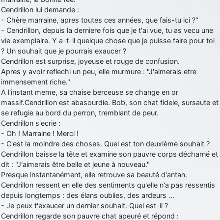
Cendrillon lui demande :
- Chère marraine, apres toutes ces années, que fais-tu ici ?"
- Cendrillon, depuis la derniere fois que je t'ai vue, tu as vecu une
vie exemplaire. Y a-t-il quelque chose que je puisse faire pour toi
? Un souhait que je pourrais exaucer ?
Cendrillon est surprise, joyeuse et rouge de confusion.
Apres y avoir reflechi un peu, elle murmure : "J'aimerais etre
immensement riche."
A l'instant meme, sa chaise berceuse se change en or
massif.Cendrillon est abasourdie. Bob, son chat fidele, sursaute et
se refugie au bord du perron, tremblant de peur.
Cendrillon s'ecrie :
- Oh ! Marraine ! Merci !
- C'est la moindre des choses. Quel est ton deuxième souhait ?
Cendrillon baisse la tête et examine son pauvre corps décharné et
dit : "J'aimerais être belle et jeune à nouveau."
Presque instantanément, elle retrouve sa beauté d'antan.
Cendrillon ressent en elle des sentiments qu'elle n'a pas ressentis
depuis longtemps : des élans oublies, des ardeurs …
- Je peux t'exaucer un dernier souhait. Quel est-il ?
Cendrillon regarde son pauvre chat apeuré et répond :