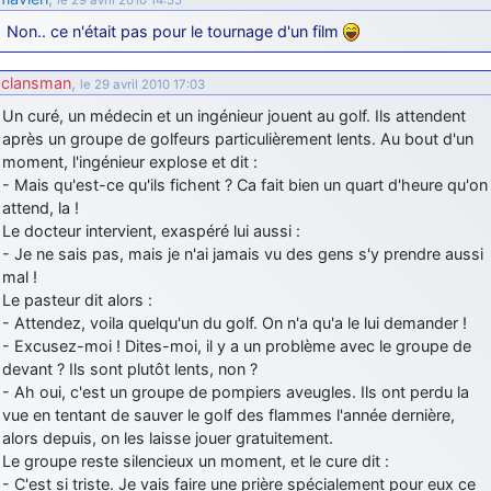
Non.. ce n'était pas pour le tournage d'un film
clansman
,
le 29 avril 2010 17:03
Un curé, un médecin et un ingénieur jouent au golf. Ils attendent
après un groupe de golfeurs particulièrement lents. Au bout d'un
moment, l'ingénieur explose et dit :
- Mais qu'est-ce qu'ils fichent ? Ca fait bien un quart d'heure qu'on
attend, la !
Le docteur intervient, exaspéré lui aussi :
- Je ne sais pas, mais je n'ai jamais vu des gens s'y prendre aussi
mal !
Le pasteur dit alors :
- Attendez, voila quelqu'un du golf. On n'a qu'a le lui demander !
- Excusez-moi ! Dites-moi, il y a un problème avec le groupe de
devant ? Ils sont plutôt lents, non ?
- Ah oui, c'est un groupe de pompiers aveugles. Ils ont perdu la
vue en tentant de sauver le golf des flammes l'année dernière,
alors depuis, on les laisse jouer gratuitement.
Le groupe reste silencieux un moment, et le cure dit :
- C'est si triste. Je vais faire une prière spécialement pour eux ce