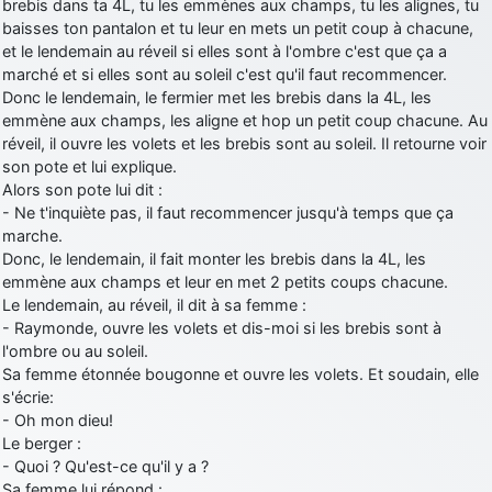
brebis dans ta 4L, tu les emmènes aux champs, tu les alignes, tu
baisses ton pantalon et tu leur en mets un petit coup à chacune,
d9pouces
: Joyeux Noël à tous !
et le lendemain au réveil si elles sont à l'ombre c'est que ça a
d9pouces
: mais tu peux tenter l'un des rares lycées militaires
marché et si elles sont au soleil c'est qu'il faut recommencer.
comme le Prytanée dans la Sarthe, ça ne peut pas faire de mal !
Donc le lendemain, le fermier met les brebis dans la 4L, les
d9pouces
emmène aux champs, les aligne et hop un petit coup chacune. Au
: C'est plutôt après le lycée, voire après une prépa
scientifique, tu as donc encore un peu de temps devant toi
réveil, il ouvre les volets et les brebis sont au soleil. Il retourne voir
son pote et lui explique.
yaellerigolow
: bonjour a tous je suis un élève de première
Alors son pote lui dit :
passionnée par l'aviation militaire , pourrais je savoir que faire après
- Ne t'inquiète pas, il faut recommencer jusqu'à temps que ça
le lycée pour s'orienter et pouvoir devenir officier de l'armée de l'air?
marche.
d9pouces
: lesquels, par exemple ?
Donc, le lendemain, il fait monter les brebis dans la 4L, les
emmène aux champs et leur en met 2 petits coups chacune.
mahmoud
: bonsoir, très instructif ce site .mais nous aimerions avoir
Le lendemain, au réveil, il dit à sa femme :
les photo des anciens appareils de l'armée de l'air de la haute -volta
- Raymonde, ouvre les volets et dis-moi si les brebis sont à
d9pouces
: Ça me casse quand même bien les pieds, j’avoue
l'ombre ou au soleil.
jericho
Sa femme étonnée bougonne et ouvre les volets. Et soudain, elle
: Pour moi tout est à nouveau OK dirait-on… Merci à toi.
s'écrie:
d9pouces
: En espérant n’avoir coupé les accessoires de personne
- Oh mon dieu!
au passage !
Le berger :
d9pouces
: j'ai trouvé un palliatif un peu violent, mais ça devrait aller
- Quoi ? Qu'est-ce qu'il y a ?
un peu mieux
Sa femme lui répond :