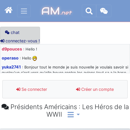
AM
.net
chat
connectez-vous !
d9pouces
: Hello !
operaso
: Hello
yuka2741
: Bonjour tout le monde je suis nouvelle je voulais savoir si
quelqu'un c'est vers qu'elle heure rentre les avions tout sa a la base
105 svp
d9pouces
: désolé pour les quelques blocages du site ces derniers
Se connecter
Créer un compte
jours : je teste des méthodes contre le spam et les bots trop nocifs
d9pouces
: Merci ! Un souvenir de la Ferté-Alais !
Présidents Américains : Les Héros de la
paxwax
: Super, la nouvelle bannière
WWII
d9pouces
: je suis un avion@,._,+ > lesquels ? je ne suis pas sûr de
comprendre