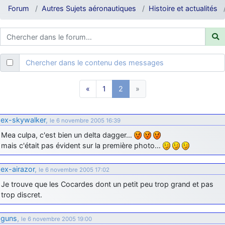
d9pouces
: ouakamois > si tu parles du sujet sur l'Armée de l'Air,
Forum
Autres Sujets aéronautiques
Histoire et actualités
bien sûr que oui !
je suis un avion@,._,+
: Bonjour je viens d'arriver il y a quelques
moi et quelques avions n'ont pas les mêmes noms qu'aujourd'hui
ouakamois
: Bonjourà toutes et à tous.en espérantque ces
Chercher dans le contenu des messages
quelques images du Pays Basque vous auront plu ; Agur…
d9pouces
: Je me rattraperai à la Ferté samedi
«
1
2
»
d9pouces
: Malheureusement non
un peu trop loin pour moi !
fox_50
: Bonjour, certains parmis vous étaient-ils présent au
ex-skywalker
,
le 6 novembre 2005 16:39
meeting de Lann Bihoué de 2026 ?
Mea culpa, c'est bien un delta dagger…
cachée dans les pins
: Coucou et excellente année 2026 à tous et
mais c'était pas évident sur la première photo…
au site!
jericho
: Bonne année et tous mes meilleurs voeux à tous pour
ex-airazor
,
le 6 novembre 2005 17:02
2026 !
Je trouve que les Cocardes dont un petit peu trop grand et pas
little boy
: je vous souhaite un bon réveillon pour cette nouvelle
trop discret.
année!
jericho
: Merci D9pouces, à mon tour de souhaiter un Joyeux Noël
guns
,
le 6 novembre 2005 19:00
et de bonnes fêtes de fin d'année.