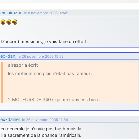
d9pouces
: cette fois, c'est le Brésil et Singapour qui mettent le site
ex-airazor
,
par terre
le 8 novembre 2005 02:45
jericho
: Ah ben je peux te confirmer que j'étais resté dans le filtre…
d9pouces
: Désolé ! Mon filtrage a été un peu trop violent
D'accord messieurs, je vais faire un effort.
manifestement
tout voir
ex-dan
,
le 26 novembre 2005 15:52
airazor a écrit
les moteurs non plus n'était pas fameux.
2 MOTEURS DE P40 si je me souviens bien .
ex-daniel
,
le 26 novembre 2005 17:54
en générale je n'envie pas bush mais là …
il a sacrément de la chance l'américain.