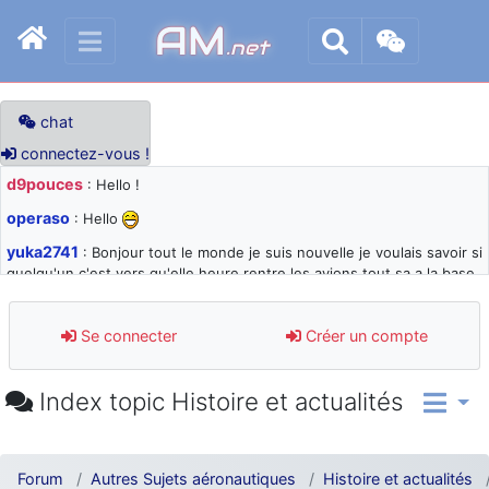
AM
.net
chat
connectez-vous !
d9pouces
: Hello !
operaso
: Hello
yuka2741
: Bonjour tout le monde je suis nouvelle je voulais savoir si
quelqu'un c'est vers qu'elle heure rentre les avions tout sa a la base
105 svp
d9pouces
: désolé pour les quelques blocages du site ces derniers
Se connecter
Créer un compte
jours : je teste des méthodes contre le spam et les bots trop nocifs
d9pouces
: Merci ! Un souvenir de la Ferté-Alais !
Index topic Histoire et actualités
paxwax
: Super, la nouvelle bannière
d9pouces
: je suis un avion@,._,+ > lesquels ? je ne suis pas sûr de
comprendre
Forum
Autres Sujets aéronautiques
Histoire et actualités