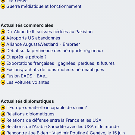
Guerre médiatique et fonctionnement
d9pouces
: Joyeux Noël à tous !
d9pouces
: mais tu peux tenter l'un des rares lycées militaires
comme le Prytanée dans la Sarthe, ça ne peut pas faire de mal !
Actualités commerciales
Dix Alouette III suisses cédées au Pakistan
d9pouces
: C'est plutôt après le lycée, voire après une prépa
Aéroports US abandonnés
scientifique, tu as donc encore un peu de temps devant toi
Alliance AugustaWestland - Embraer
yaellerigolow
: bonjour a tous je suis un élève de première
Débat sur la pertinence des aéroports régionaux
passionnée par l'aviation militaire , pourrais je savoir que faire après
Et après le pétrole ?
le lycée pour s'orienter et pouvoir devenir officier de l'armée de l'air?
Exportations françaises : gagnées, perdues, & futures
d9pouces
: lesquels, par exemple ?
Fusions/rachats de constructeurs aéronautiques
Fusion EADS - BAe…
mahmoud
: bonsoir, très instructif ce site .mais nous aimerions avoir
Les voitures volantes
les photo des anciens appareils de l'armée de l'air de la haute -volta
d9pouces
: Ça me casse quand même bien les pieds, j’avoue
Actualités diplomatiques
jericho
: Pour moi tout est à nouveau OK dirait-on… Merci à toi.
L'Europe serait-elle incapable de s'unir ?
d9pouces
: En espérant n’avoir coupé les accessoires de personne
Relations diplomatiques
au passage !
Relations de défense entre la France et les USA
Relations de l'Arabie Saoudite avec les USA et le monde
d9pouces
: j'ai trouvé un palliatif un peu violent, mais ça devrait aller
Rencontre Joe Biden - Vladimir Poutine à Genève, le 15 juin
un peu mieux