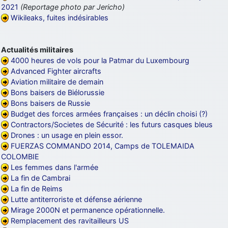
2021
(Reportage photo par Jericho)
d9pouces
: cette fois, c'est le Brésil et Singapour qui mettent le site
Wikileaks, fuites indésirables
par terre
jericho
: Ah ben je peux te confirmer que j'étais resté dans le filtre…
Actualités militaires
4000 heures de vols pour la Patmar du Luxembourg
d9pouces
: Désolé ! Mon filtrage a été un peu trop violent
Advanced Fighter aircrafts
manifestement
Aviation militaire de demain
tout voir
Bons baisers de Biélorussie
Bons baisers de Russie
Budget des forces armées françaises : un déclin choisi (?)
Contractors/Societes de Sécurité : les futurs casques bleus
Drones : un usage en plein essor.
FUERZAS COMMANDO 2014, Camps de TOLEMAIDA
COLOMBIE
Les femmes dans l'armée
La fin de Cambrai
La fin de Reims
Lutte antiterroriste et défense aérienne
Mirage 2000N et permanence opérationnelle.
Remplacement des ravitailleurs US