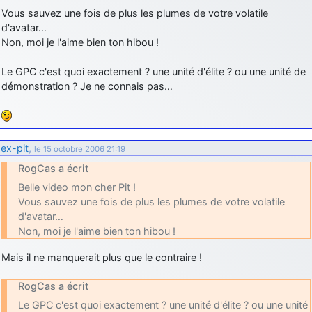
Vous sauvez une fois de plus les plumes de votre volatile
d9pouces
: Joyeux Noël à tous !
d'avatar…
d9pouces
: mais tu peux tenter l'un des rares lycées militaires
Non, moi je l'aime bien ton hibou !
comme le Prytanée dans la Sarthe, ça ne peut pas faire de mal !
Le GPC c'est quoi exactement ? une unité d'élite ? ou une unité de
d9pouces
: C'est plutôt après le lycée, voire après une prépa
démonstration ? Je ne connais pas…
scientifique, tu as donc encore un peu de temps devant toi
yaellerigolow
: bonjour a tous je suis un élève de première
passionnée par l'aviation militaire , pourrais je savoir que faire après
le lycée pour s'orienter et pouvoir devenir officier de l'armée de l'air?
ex-pit
,
le 15 octobre 2006 21:19
d9pouces
: lesquels, par exemple ?
RogCas a écrit
mahmoud
: bonsoir, très instructif ce site .mais nous aimerions avoir
Belle video mon cher Pit !
les photo des anciens appareils de l'armée de l'air de la haute -volta
Vous sauvez une fois de plus les plumes de votre volatile
d9pouces
: Ça me casse quand même bien les pieds, j’avoue
d'avatar…
Non, moi je l'aime bien ton hibou !
jericho
: Pour moi tout est à nouveau OK dirait-on… Merci à toi.
Mais il ne manquerait plus que le contraire !
d9pouces
: En espérant n’avoir coupé les accessoires de personne
au passage !
RogCas a écrit
d9pouces
: j'ai trouvé un palliatif un peu violent, mais ça devrait aller
Le GPC c'est quoi exactement ? une unité d'élite ? ou une unité
un peu mieux