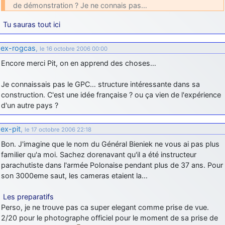
de démonstration ? Je ne connais pas…
d9pouces
: cette fois, c'est le Brésil et Singapour qui mettent le site
par terre
Tu sauras tout ici
jericho
: Ah ben je peux te confirmer que j'étais resté dans le filtre…
ex-rogcas
,
le 16 octobre 2006 00:00
d9pouces
: Désolé ! Mon filtrage a été un peu trop violent
Encore merci Pit, on en apprend des choses…
manifestement
Je connaissais pas le GPC… structure intéressante dans sa
tout voir
construction. C'est une idée française ? ou ça vien de l'expérience
d'un autre pays ?
ex-pit
,
le 17 octobre 2006 22:18
Bon. J'imagine que le nom du Général Bieniek ne vous ai pas plus
familier qu'a moi. Sachez dorenavant qu'il a été instructeur
parachutiste dans l'armée Polonaise pendant plus de 37 ans. Pour
son 3000eme saut, les cameras etaient la…
Les preparatifs
Perso, je ne trouve pas ca super elegant comme prise de vue.
2/20 pour le photographe officiel pour le moment de sa prise de