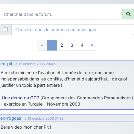
d9pouces
: ouakamois > si tu parles du sujet sur l'Armée de l'Air,
bien sûr que oui !
je suis un avion@,._,+
: Bonjour je viens d'arriver il y a quelques
moi et quelques avions n'ont pas les mêmes noms qu'aujourd'hui
Chercher dans le contenu des messages
ouakamois
: Bonjourà toutes et à tous.en espérantque ces
quelques images du Pays Basque vous auront plu ; Agur…
«
1
2
3
4
»
d9pouces
: Je me rattraperai à la Ferté samedi
d9pouces
: Malheureusement non
un peu trop loin pour moi !
ex-pit
,
le 12 octobre 2006 20:43
fox_50
: Bonjour, certains parmis vous étaient-ils présent au
A mi chemin entre l'aviation et l'armée de terre, une arme
meeting de Lann Bihoué de 2026 ?
indispensable dans les conflits, d'hier et d'aujourd'hui… de quoi
cachée dans les pins
: Coucou et excellente année 2026 à tous et
justifier un topic a part entiere !
au site!
jericho
Une demo du GCP
(Groupement des Commandos Parachutistes)
: Bonne année et tous mes meilleurs voeux à tous pour
2026 !
- exercice en Turquie - Novembre 2003
little boy
: je vous souhaite un bon réveillon pour cette nouvelle
ex-rogcas
,
année!
le 13 octobre 2006 01:39
Belle video mon cher Pit !
jericho
: Merci D9pouces, à mon tour de souhaiter un Joyeux Noël
et de bonnes fêtes de fin d'année.