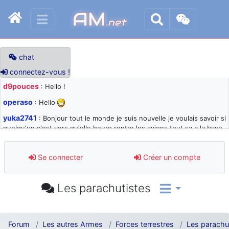
AM
.net
chat
connectez-vous !
d9pouces
: Hello !
operaso
: Hello
yuka2741
: Bonjour tout le monde je suis nouvelle je voulais savoir si
quelqu'un c'est vers qu'elle heure rentre les avions tout sa a la base
105 svp
d9pouces
: désolé pour les quelques blocages du site ces derniers
Se connecter
Créer un compte
jours : je teste des méthodes contre le spam et les bots trop nocifs
d9pouces
: Merci ! Un souvenir de la Ferté-Alais !
Les parachutistes
paxwax
: Super, la nouvelle bannière
d9pouces
: je suis un avion@,._,+ > lesquels ? je ne suis pas sûr de
comprendre
Forum
Les autres Armes
Forces terrestres
Les parachu