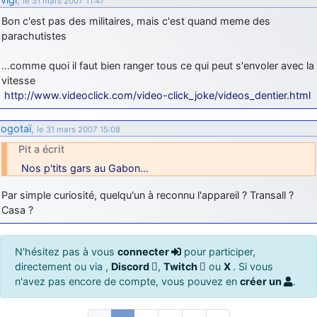
le 31 mars 2007 11:47
Bon c'est pas des militaires, mais c'est quand meme des
parachutistes
…comme quoi il faut bien ranger tous ce qui peut s'envoler avec la
vitesse
http://www.videoclick.com/video-click_joke/videos_dentier.html
ogotaï
,
le 31 mars 2007 15:08
Pit a écrit
Nos p'tits gars au Gabon…
Par simple curiosité, quelqu'un à reconnu l'appareil ? Transall ?
Casa ?
N'hésitez pas à vous
connecter
pour participer,
directement ou via ,
Discord
,
Twitch
ou
X
. Si vous
n'avez pas encore de compte, vous pouvez en
créer un
.