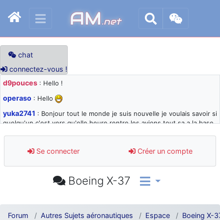
AM
.net
chat
connectez-vous !
d9pouces
: Hello !
operaso
: Hello
yuka2741
: Bonjour tout le monde je suis nouvelle je voulais savoir si
quelqu'un c'est vers qu'elle heure rentre les avions tout sa a la base
105 svp
d9pouces
: désolé pour les quelques blocages du site ces derniers
Se connecter
Créer un compte
jours : je teste des méthodes contre le spam et les bots trop nocifs
d9pouces
: Merci ! Un souvenir de la Ferté-Alais !
Boeing X-37
paxwax
: Super, la nouvelle bannière
d9pouces
: je suis un avion@,._,+ > lesquels ? je ne suis pas sûr de
comprendre
Forum
Autres Sujets aéronautiques
Espace
Boeing X-3