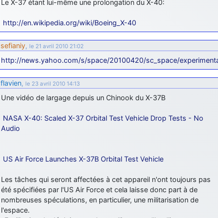
Le X-37 étant lui-même une prolongation du X-40:
d9pouces
: Joyeux Noël à tous !
http://en.wikipedia.org/wiki/Boeing_X-40
d9pouces
: mais tu peux tenter l'un des rares lycées militaires
comme le Prytanée dans la Sarthe, ça ne peut pas faire de mal !
sefianiy
,
le 21 avril 2010 21:02
d9pouces
: C'est plutôt après le lycée, voire après une prépa
http://news.yahoo.com/s/space/20100420/sc_space/experiment
scientifique, tu as donc encore un peu de temps devant toi
yaellerigolow
: bonjour a tous je suis un élève de première
flavien
,
le 23 avril 2010 14:13
passionnée par l'aviation militaire , pourrais je savoir que faire après
le lycée pour s'orienter et pouvoir devenir officier de l'armée de l'air?
Une vidéo de largage depuis un Chinook du X-37B
d9pouces
: lesquels, par exemple ?
NASA X-40: Scaled X-37 Orbital Test Vehicle Drop Tests - No
mahmoud
: bonsoir, très instructif ce site .mais nous aimerions avoir
Audio
les photo des anciens appareils de l'armée de l'air de la haute -volta
d9pouces
: Ça me casse quand même bien les pieds, j’avoue
US Air Force Launches X-37B Orbital Test Vehicle
jericho
: Pour moi tout est à nouveau OK dirait-on… Merci à toi.
Les tâches qui seront affectées à cet appareil n'ont toujours pas
d9pouces
: En espérant n’avoir coupé les accessoires de personne
été spécifiées par l'US Air Force et cela laisse donc part à de
au passage !
nombreuses spéculations, en particulier, une militarisation de
d9pouces
: j'ai trouvé un palliatif un peu violent, mais ça devrait aller
l'espace.
un peu mieux