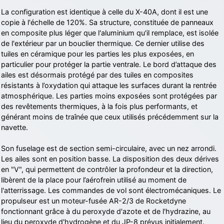
La configuration est identique à celle du X-40A, dont il est une
copie à l'échelle de 120%. Sa structure, constituée de panneaux
en composite plus léger que l'aluminium qu'il remplace, est isolée
de l'extérieur par un bouclier thermique. Ce dernier utilise des
tuiles en céramique pour les parties les plus exposées, en
particulier pour protéger la partie ventrale. Le bord d’attaque des
ailes est désormais protégé par des tuiles en composites
résistants à l’oxydation qui attaque les surfaces durant la rentrée
atmosphérique. Les parties moins exposées sont protégées par
des revêtements thermiques, à la fois plus performants, et
générant moins de traînée que ceux utilisés précédemment sur la
navette.
Son fuselage est de section semi-circulaire, avec un nez arrondi.
Les ailes sont en position basse. La disposition des deux dérives
en "V", qui permettent de contrôler la profondeur et la direction,
libèrent de la place pour l’aérofrein utilisé au moment de
l'atterrissage. Les commandes de vol sont électromécaniques. Le
propulseur est un moteur-fusée AR-2/3 de Rocketdyne
fonctionnant grâce à du peroxyde d'azote et de l'hydrazine, au
lieu du peroxyde d'hydrogène et du JP-8 prévus initialement.