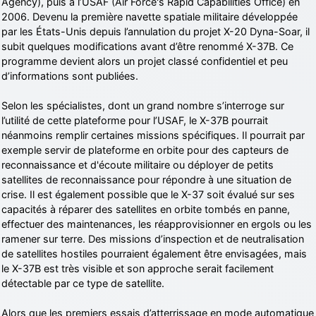
Agency), puis à l’USAF (Air Force's Rapid Capabilities Office) en
2006. Devenu la première navette spatiale militaire développée
par les États-Unis depuis l’annulation du projet X-20 Dyna-Soar, il
subit quelques modifications avant d’être renommé X-37B. Ce
programme devient alors un projet classé confidentiel et peu
d’informations sont publiées.
Selon les spécialistes, dont un grand nombre s’interroge sur
l’utilité de cette plateforme pour l’USAF, le X-37B pourrait
néanmoins remplir certaines missions spécifiques. Il pourrait par
exemple servir de plateforme en orbite pour des capteurs de
reconnaissance et d'écoute militaire ou déployer de petits
satellites de reconnaissance pour répondre à une situation de
crise. Il est également possible que le X-37 soit évalué sur ses
capacités à réparer des satellites en orbite tombés en panne,
effectuer des maintenances, les réapprovisionner en ergols ou les
ramener sur terre. Des missions d’inspection et de neutralisation
de satellites hostiles pourraient également être envisagées, mais
le X-37B est très visible et son approche serait facilement
détectable par ce type de satellite.
Alors que les premiers essais d’atterrissage en mode automatique