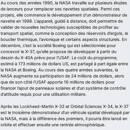
Au cours des années 1990, la NASA travaille sur plusieurs études
de lanceurs pour remplacer ses navettes spatiales. Parmi ces
projets, elle commence le développement d'un démonstrateur de
navette en 1998. L’appareil, guidé à distance, doit permettre de
valider de nouvelles technologies susceptibles de profiter au
transport spatial, comme la conception des réservoirs d’ergols, le
bouclier thermique, l'avionique et certains aspects structurels. En
décembre, c’est la société Boeing qui est sélectionnée pour
concevoir le X-37, qu'elle propose de développer à partir du
dessin du X-40A prévu pour l’USAF. Le coût du programme,
estimé à 173 millions de dollars US, est partagé à part égale entre
la NASA et Boeing. Au cours des quatre années suivantes, la
NASA augmente sa participation de 24 millions de dollars, alors
que de son côté l’USAF apporte 16 millions de dollars pour
financer l’ajout de panneaux solaires et d’un système de contrôle
d’attitude requis pour une utilisation militaire.
Après les Lockheed-Martin X-33 et Orbital Sciences X-34, le X-37
est le troisième démonstrateur d’un véhicule spatial développé par
la NASA, mais à la différence des premiers, il pourra être lancé en
orbite et effectuer ensuite une rentrée atmosphérique.