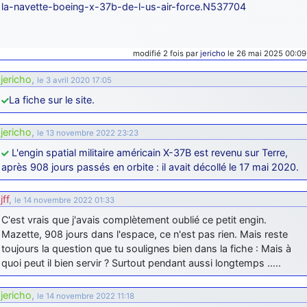
la-navette-boeing-x-37b-de-l-us-air-force.N537704
modifié 2 fois par
jericho
le 26 mai 2025 00:09
jericho
,
le 3 avril 2020 17:05
La fiche sur le site.
jericho
,
le 13 novembre 2022 23:23
L'engin spatial militaire américain X-37B est revenu sur Terre,
après 908 jours passés en orbite : il avait décollé le 17 mai 2020.
jff
,
le 14 novembre 2022 01:33
C'est vrais que j'avais complètement oublié ce petit engin.
Mazette, 908 jours dans l'espace, ce n'est pas rien. Mais reste
toujours la question que tu soulignes bien dans la fiche : Mais à
quoi peut il bien servir ? Surtout pendant aussi longtemps …..
jericho
,
le 14 novembre 2022 11:18