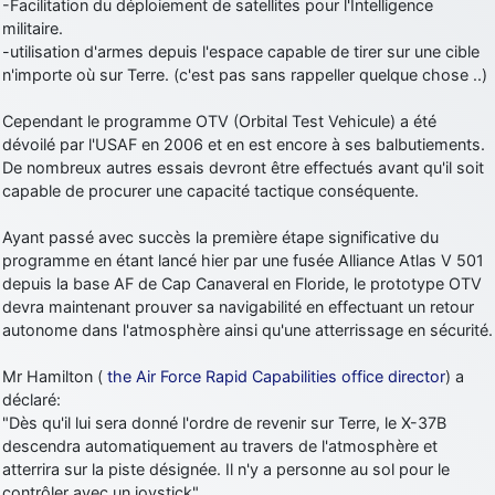
-Facilitation du déploiement de satellites pour l'Intelligence
d9pouces
: cette fois, c'est le Brésil et Singapour qui mettent le site
militaire.
par terre
-utilisation d'armes depuis l'espace capable de tirer sur une cible
n'importe où sur Terre. (c'est pas sans rappeller quelque chose ..)
jericho
: Ah ben je peux te confirmer que j'étais resté dans le filtre…
Cependant le programme OTV (Orbital Test Vehicule) a été
d9pouces
: Désolé ! Mon filtrage a été un peu trop violent
dévoilé par l'USAF en 2006 et en est encore à ses balbutiements.
manifestement
De nombreux autres essais devront être effectués avant qu'il soit
capable de procurer une capacité tactique conséquente.
tout voir
Ayant passé avec succès la première étape significative du
programme en étant lancé hier par une fusée Alliance Atlas V 501
depuis la base AF de Cap Canaveral en Floride, le prototype OTV
devra maintenant prouver sa navigabilité en effectuant un retour
autonome dans l'atmosphère ainsi qu'une atterrissage en sécurité.
Mr Hamilton (
the Air Force Rapid Capabilities office director
) a
déclaré:
"Dès qu'il lui sera donné l'ordre de revenir sur Terre, le X-37B
descendra automatiquement au travers de l'atmosphère et
atterrira sur la piste désignée. Il n'y a personne au sol pour le
contrôler avec un joystick"