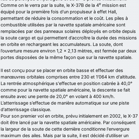
e
Comme on le verra par la suite, le X-37B de la 4
mission est
équipé pour la première fois d'un propulseur à effet Hall,
permettant de réduire la consommation et le coût. Les piles à
combustible utilisées par la navette spatiale américaine sont
remplacées par des panneaux solaires déployés en orbite depuis
la soute cargo et qui permettent d’accroître la durée des missions
en orbite en rechargeant les accumulateurs. La soute, dont
l’ouverture mesure environ 1,2 x 2,13 mètres, est fermée par deux
portes disposées de la même façon que sur la navette spatiale.
Il est conçu pour se placer en orbite basse et effectuer des
manœuvres orbitales comprises entre 230 et 1’064 km d'altitude.
La rentrée atmosphérique s'effectue en position cabrée à 40,0°
comme pour la navette spatiale américaine, la descente se fait
ensuite avec une pente de 20,0° en volant à 400 km/h.
L’atterrissage s’effectue de manière automatique sur une piste
d'atterrissage classique.
Pour son premier vol en orbite, prévu initialement en 2002, le X-37
doit être lancé par la navette spatiale américaine. Par conséquent
la largeur de la soute de cette dernière conditionne l'envergure
maximum des ailes. Mais par la suite, il est décidé d’utiliser un