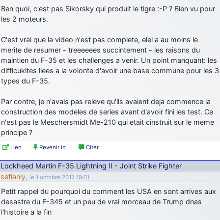
Ben quoi, c'est pas Sikorsky qui produit le tigre :-P ? Bien vu pour
les 2 moteurs.
C'est vrai que la video n'est pas complete, elel a au moins le
merite de resumer - treeeeees succintement - les raisons du
maintien du F-35 et les challenges a venir. Un point manquant: les
difficukltes liees a la volonte d'avoir une base commune pour les 3
types du F-35.
Par contre, je n'avais pas releve qu'ils avaient deja commence la
construction des modeles de series avant d'avoir fini les test. Ce
n'est pas le Meschersmidt Me-210 qui etait cinstruit sur le meme
principe ?
Lien
Revenir ici
Citer
Lockheed Martin F-35 Lightning II - Joint Strike Fighter
sefianiy
,
le 1 octobre 2017 19:01
Petit rappel du pourquoi du comment les USA en sont arrives aux
desastre du F-345 et un peu de vrai morceau de Trump dnas
l'histoire a la fin