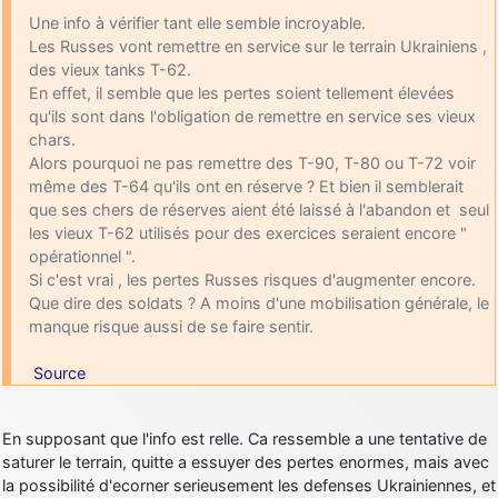
Une info à vérifier tant elle semble incroyable.
d9pouces
: cette fois, c'est le Brésil et Singapour qui mettent le site
Les Russes vont remettre en service sur le terrain Ukrainiens ,
par terre
des vieux tanks T-62.
jericho
: Ah ben je peux te confirmer que j'étais resté dans le filtre…
En effet, il semble que les pertes soient tellement élevées
qu'ils sont dans l'obligation de remettre en service ses vieux
d9pouces
: Désolé ! Mon filtrage a été un peu trop violent
chars.
manifestement
Alors pourquoi ne pas remettre des T-90, T-80 ou T-72 voir
même des T-64 qu'ils ont en réserve ? Et bien il semblerait
tout voir
que ses chers de réserves aient été laissé à l'abandon et seul
les vieux T-62 utilisés pour des exercices seraient encore "
opérationnel ".
Si c'est vrai , les pertes Russes risques d'augmenter encore.
Que dire des soldats ? A moins d'une mobilisation générale, le
manque risque aussi de se faire sentir.
Source
En supposant que l'info est relle. Ca ressemble a une tentative de
saturer le terrain, quitte a essuyer des pertes enormes, mais avec
la possibilité d'ecorner serieusement les defenses Ukrainiennes, et