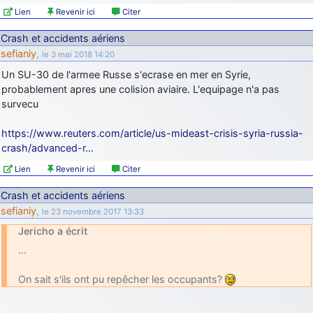
Lien
Revenir ici
Citer
Crash et accidents aériens
sefianiy
,
le 3 mai 2018 14:20
Un SU-30 de l'armee Russe s'ecrase en mer en Syrie,
probablement apres une colision aviaire. L'equipage n'a pas
survecu
https://www.reuters.com/article/us-mideast-crisis-syria-russia-
crash/advanced-r…
Lien
Revenir ici
Citer
Crash et accidents aériens
sefianiy
,
le 23 novembre 2017 13:33
Jericho a écrit
…
On sait s'ils ont pu repêcher les occupants?