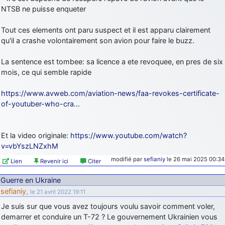
NTSB ne puisse enqueter
Tout ces elements ont paru suspect et il est apparu clairement
qu'il a crashe volontairement son avion pour faire le buzz.
La sentence est tombee: sa licence a ete revoquee, en pres de six
mois, ce qui semble rapide
https://www.avweb.com/aviation-news/faa-revokes-certificate-
of-youtuber-who-cra…
Et la video originale:
https://www.youtube.com/watch?
v=vbYszLNZxhM
modifié par
sefianiy
le 26 mai 2025 00:34
Lien
Revenir ici
Citer
Guerre en Ukraine
sefianiy
,
le 21 avril 2022 19:11
Je suis sur que vous avez toujours voulu savoir comment voler,
demarrer et conduire un T-72 ? Le gouvernement Ukrainien vous