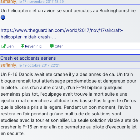
sefianiy
,
le 17 novembre 2017 18:29
Un helicoptere et un avion se sont percutes au Buckinghamshire
https://www.theguardian.com/world/2017/nov/17/aircraft-
helicopter-midair-crash-…
Lien
Revenir ici
Citer
Crash et accidents aériens
sefianiy
,
le 19 octobre 2017 22:21
Un F-16 Danois avait ete crashe il y a des annes de ca. Un train
bloque rendait tout atterissage problematique et dangereux pour
le pilote. Lors d'un autre crash, d'un F-16 biplace quelques
semaines plus tot, l'equipage avait trouve la mort suite a une
ejection mal emenchee a altitude tres basse.Pas le genrte d'infos
que le pilote a pris a la legere. Pendant un bon moment, l'avion
restera en l'air pendant qu'une multitude de solutions sont
etudiees avec la tour et son ailier. La seule solution viable a ete de
crasher le F-16 en mer afin de permettre au pilote d'evacuer le jet
en securite.