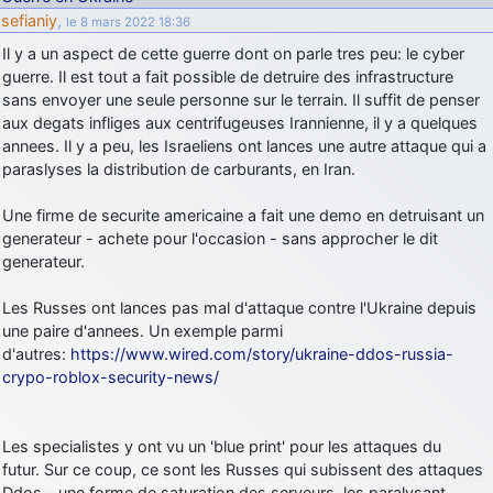
sefianiy
,
le 8 mars 2022 18:36
Il y a un aspect de cette guerre dont on parle tres peu: le cyber
guerre. Il est tout a fait possible de detruire des infrastructure
sans envoyer une seule personne sur le terrain. Il suffit de penser
aux degats infliges aux centrifugeuses Irannienne, il y a quelques
annees. Il y a peu, les Israeliens ont lances une autre attaque qui a
paraslyses la distribution de carburants, en Iran.
Une firme de securite americaine a fait une demo en detruisant un
generateur - achete pour l'occasion - sans approcher le dit
generateur.
Les Russes ont lances pas mal d'attaque contre l'Ukraine depuis
une paire d'annees. Un exemple parmi
d'autres:
https://www.wired.com/story/ukraine-ddos-russia-
crypo-roblox-security-news/
Les specialistes y ont vu un 'blue print' pour les attaques du
futur. Sur ce coup, ce sont les Russes qui subissent des attaques
Ddos - une forme de saturation des serveurs, les paralysant