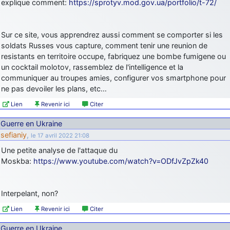
explique comment:
https://sprotyv.mod.gov.ua/portfolio/t-72/
Sur ce site, vous apprendrez aussi comment se comporter si les
soldats Russes vous capture, comment tenir une reunion de
resistants en territoire occupe, fabriquez une bombe fumigene ou
un cocktail molotov, rassemblez de l'intelligence et la
communiquer au troupes amies, configurer vos smartphone pour
ne pas devoiler les plans, etc…
Lien
Revenir ici
Citer
Guerre en Ukraine
sefianiy
,
le 17 avril 2022 21:08
Une petite analyse de l'attaque du
Moskba:
https://www.youtube.com/watch?v=ODfJvZpZk40
Interpelant, non?
Lien
Revenir ici
Citer
Guerre en Ukraine