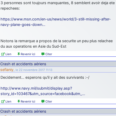
3 personnes sont toujours manquantes, 8 semblent avoir deja ete
repechees:
https://www.msn.com/en-us/news/world/3-still-missing-after-
navy-plane-goes-down…
Notons la remarque a propos de la securite un peu plus relachee
du aux operations en Asie du Sud-Est
Lien
Revenir ici
Citer
Crash et accidents aériens
sefianiy
,
le 22 novembre 2017 11:13
Decidement… esperons qu'il y ait des survivants :-/
http://www.navy.mil/submit/display.asp?
story_id=103467&utm_source=facebook&utm_…
Lien
Revenir ici
Citer
Crash et accidents aériens