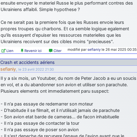
ensuite envoyer le materiel Russe le plus performant contres des
Ukrainiens affaibli. Simple hypothese ?
Ce ne serait pas la premiere fois que les Russes envoie leurs
propres troupes qu charbons. Et ca semble logique egalement
qu'ils essayent d'epuiser les ressources materielles que les
Ukrainiens recoivent sur des cibles moins "precieuses".
modifié par
sefianiy
le 26 mai 2025 00:35
Lien
Revenir ici
Citer
Crash et accidents aériens
sefianiy
,
le 23 avril 2022 21:30
Il y a six mois, un Youtuber, du nom de Peter Jacob a eu un soucis
en vol, et a du abandonner son avion et utiliser son parachute.
Plusieurs elements ont immediatement paru suspect:
- Il n'a pas essaye de redemarrer son moteur
- D'habitude il se filmait, et il n'utilisait jamais de parachute
- Son avion etat barde de cameras… de facon inhabituelle
- Il n'a pas essaye de contacter la tour
- Il n'a pas essaye de poser son avion
- Il s'est depeche de recupere l'epave de l'avion avant que le