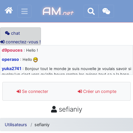
AM
.net
chat
connectez-vous !
d9pouces
: Hello !
operaso
: Hello
yuka2741
: Bonjour tout le monde je suis nouvelle je voulais savoir si
quelqu'un c'est vers qu'elle heure rentre les avions tout sa a la base
105 svp
d9pouces
: désolé pour les quelques blocages du site ces derniers
Se connecter
Créer un compte
jours : je teste des méthodes contre le spam et les bots trop nocifs
d9pouces
: Merci ! Un souvenir de la Ferté-Alais !
sefianiy
paxwax
: Super, la nouvelle bannière
d9pouces
: je suis un avion@,._,+ > lesquels ? je ne suis pas sûr de
Utilisateurs
sefianiy
comprendre