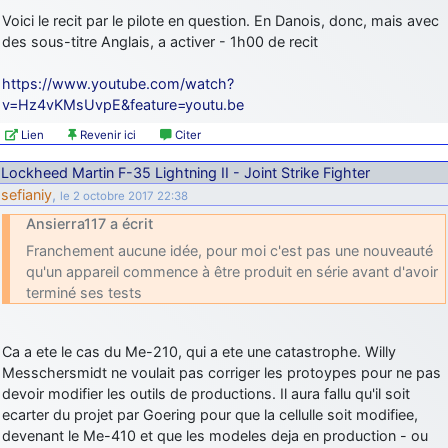
Voici le recit par le pilote en question. En Danois, donc, mais avec
des sous-titre Anglais, a activer - 1h00 de recit
https://www.youtube.com/watch?
v=Hz4vKMsUvpE&feature=youtu.be
Lien
Revenir ici
Citer
Lockheed Martin F-35 Lightning II - Joint Strike Fighter
sefianiy
,
le 2 octobre 2017 22:38
Ansierra117 a écrit
Franchement aucune idée, pour moi c'est pas une nouveauté
qu'un appareil commence à être produit en série avant d'avoir
terminé ses tests
Ca a ete le cas du Me-210, qui a ete une catastrophe. Willy
Messchersmidt ne voulait pas corriger les protoypes pour ne pas
devoir modifier les outils de productions. Il aura fallu qu'il soit
ecarter du projet par Goering pour que la cellulle soit modifiee,
devenant le Me-410 et que les modeles deja en production - ou