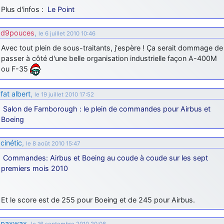
Plus d'infos :
Le Point
d9pouces
: Joyeux Noël à tous !
d9pouces
: mais tu peux tenter l'un des rares lycées militaires
d9pouces
,
le 6 juillet 2010 10:46
comme le Prytanée dans la Sarthe, ça ne peut pas faire de mal !
Avec tout plein de sous-traitants, j'espère ! Ça serait dommage de
d9pouces
: C'est plutôt après le lycée, voire après une prépa
passer à côté d'une belle organisation industrielle façon A-400M
scientifique, tu as donc encore un peu de temps devant toi
ou F-35
yaellerigolow
: bonjour a tous je suis un élève de première
passionnée par l'aviation militaire , pourrais je savoir que faire après
fat albert
,
le 19 juillet 2010 17:52
le lycée pour s'orienter et pouvoir devenir officier de l'armée de l'air?
Salon de Farnborough : le plein de commandes pour Airbus et
d9pouces
: lesquels, par exemple ?
Boeing
mahmoud
: bonsoir, très instructif ce site .mais nous aimerions avoir
les photo des anciens appareils de l'armée de l'air de la haute -volta
cinétic
,
le 8 août 2010 15:47
d9pouces
: Ça me casse quand même bien les pieds, j’avoue
Commandes: Airbus et Boeing au coude à coude sur les sept
premiers mois 2010
jericho
: Pour moi tout est à nouveau OK dirait-on… Merci à toi.
d9pouces
: En espérant n’avoir coupé les accessoires de personne
au passage !
Et le score est de 255 pour Boeing et de 245 pour Airbus.
d9pouces
: j'ai trouvé un palliatif un peu violent, mais ça devrait aller
un peu mieux
paxwax
,
le 16 septembre 2010 20:08