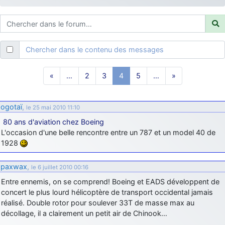
d9pouces
: ouakamois > si tu parles du sujet sur l'Armée de l'Air,
bien sûr que oui !
je suis un avion@,._,+
: Bonjour je viens d'arriver il y a quelques
moi et quelques avions n'ont pas les mêmes noms qu'aujourd'hui
Chercher dans le contenu des messages
ouakamois
: Bonjourà toutes et à tous.en espérantque ces
quelques images du Pays Basque vous auront plu ; Agur…
«
…
2
3
4
5
…
»
d9pouces
: Je me rattraperai à la Ferté samedi
d9pouces
: Malheureusement non
un peu trop loin pour moi !
ogotaï
,
le 25 mai 2010 11:10
fox_50
: Bonjour, certains parmis vous étaient-ils présent au
80 ans d'aviation chez Boeing
meeting de Lann Bihoué de 2026 ?
L'occasion d'une belle rencontre entre un 787 et un model 40 de
cachée dans les pins
: Coucou et excellente année 2026 à tous et
1928
au site!
jericho
: Bonne année et tous mes meilleurs voeux à tous pour
paxwax
,
le 6 juillet 2010 00:16
2026 !
Entre ennemis, on se comprend! Boeing et EADS développent de
little boy
: je vous souhaite un bon réveillon pour cette nouvelle
concert le plus lourd hélicoptère de transport occidental jamais
année!
réalisé. Double rotor pour soulever 33T de masse max au
décollage, il a clairement un petit air de Chinook…
jericho
: Merci D9pouces, à mon tour de souhaiter un Joyeux Noël
et de bonnes fêtes de fin d'année.