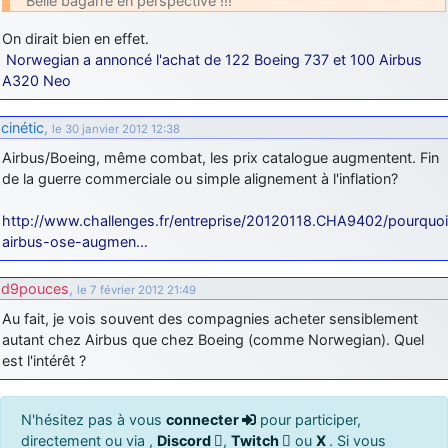
Belle bagarre en perspective !!!
On dirait bien en effet.
Norwegian a annoncé l'achat de 122 Boeing 737 et 100 Airbus
A320 Neo
cinétic
,
le 30 janvier 2012 12:38
Airbus/Boeing, même combat, les prix catalogue augmentent. Fin
de la guerre commerciale ou simple alignement à l'inflation?
http://www.challenges.fr/entreprise/20120118.CHA9402/pourquoi
airbus-ose-augmen…
d9pouces
,
le 7 février 2012 21:49
Au fait, je vois souvent des compagnies acheter sensiblement
autant chez Airbus que chez Boeing (comme Norwegian). Quel
est l'intérêt ?
N'hésitez pas à vous
connecter
pour participer,
directement ou via ,
Discord
,
Twitch
ou
X
. Si vous