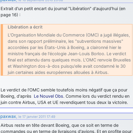
d9pouces
: cette fois, c'est le Brésil et Singapour qui mettent le site
Extrait d'un petit encart du journal "Libération" d'aujourd'hui (en
par terre
page 16) :
jericho
: Ah ben je peux te confirmer que j'étais resté dans le filtre…
Libération a écrit
L'Organisation Mondiale du Commerce (OMC) a jugé illégales,
d9pouces
: Désolé ! Mon filtrage a été un peu trop violent
dans son rapport préliminaire, les "subventions massives"
manifestement
accordées par les États-Unis à Boeing, a claironné hier le
tout voir
ministre français de l'écologie Jean-Louis Borloo. Le verdict
final est attendu dans quelques mois. L'OMC renvoie Bruxelles
et Washington dos-à-dos puisqu'elle avait condamné le 30
juin certaines aides européennes allouées à Airbus.
Le verdict de l'OMC semble toutefois moins négatif que ça pour
Boeing, d'après
Le Nouvel Obs
. Comme lors du verdict rendu en
juin contre Airbus, USA et UE revendiquent tous deux la victoire.
paxwax
,
le 17 janvier 2011 17:49
Airbus reste en tête devant Boeing, que ce soit en terme de
commandes ou en terme de livraisons d'avions. Et en profite pour