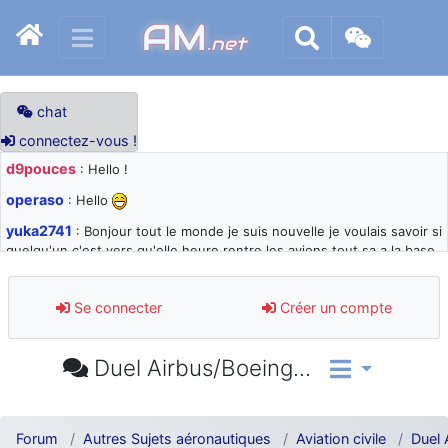
AM
.net
chat
connectez-vous !
d9pouces
: Hello !
operaso
: Hello
yuka2741
: Bonjour tout le monde je suis nouvelle je voulais savoir si
quelqu'un c'est vers qu'elle heure rentre les avions tout sa a la base
105 svp
d9pouces
: désolé pour les quelques blocages du site ces derniers
Se connecter
Créer un compte
jours : je teste des méthodes contre le spam et les bots trop nocifs
d9pouces
: Merci ! Un souvenir de la Ferté-Alais !
Duel Airbus/Boeing...
paxwax
: Super, la nouvelle bannière
d9pouces
: je suis un avion@,._,+ > lesquels ? je ne suis pas sûr de
comprendre
Forum
Autres Sujets aéronautiques
Aviation civile
Duel 