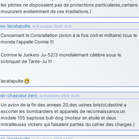
les pilotes ne disposaient pas de protections particulieres,certains
moururent evidemment de ces irradiations.)
ex-lacatapulte
,
le 6 octobre 2006 13:41
Concernant le Constellation (avion à la fois civil et militaire) tous le
monde l'appelle Connie !!!
Comme le Junkers Ju-52/3 mondialement célèbre sous le
sobriquet de Tante-Ju !!!
lacatapulte
ex-chasseur zero
,
le 6 octobre 2006 14:26
Un avion de la fin des annees 20,des usines bristol,destiné a
escorter les bombardiers et appareils de reconnaissance.un
modele 105 baptsisé bull-dog (moteur en etoile et deux
mitrailleuses vickers qui faisaient parties du cahier des charges.)
ex-lacatapulte
,