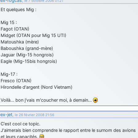
ex-rogcas
,
le 7 octobre 2006 01:21
Et quelques Mig :
Mig 15 :
Fagot (OTAN)
Midget (OTAN pour Mig 15 UTI)
Matoushka (mère)
Baboushka (grand-mère)
Jaguar (Mig-15 hongrois)
Eagle (Mig-15bis hongrois)
Mig-17 :
Fresco (OTAN)
Hirondelle d'argent (Nord Vietnam)
Voilà… bon j'vais m'coucher moi, à demain…
ex-jet
,
le 26 février 2008 21:56
C'est cool ce topic.
J'aimerais bien comprendre le rapport entre le surnom des avions
et leurs capacités.