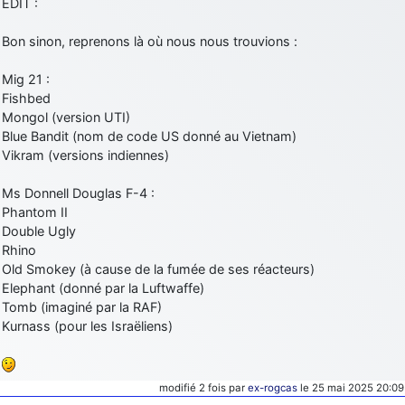
EDIT :
d9pouces
: cette fois, c'est le Brésil et Singapour qui mettent le site
par terre
Bon sinon, reprenons là où nous nous trouvions :
jericho
: Ah ben je peux te confirmer que j'étais resté dans le filtre…
Mig 21 :
Fishbed
d9pouces
: Désolé ! Mon filtrage a été un peu trop violent
Mongol (version UTI)
manifestement
Blue Bandit (nom de code US donné au Vietnam)
Vikram (versions indiennes)
tout voir
Ms Donnell Douglas F-4 :
Phantom II
Double Ugly
Rhino
Old Smokey (à cause de la fumée de ses réacteurs)
Elephant (donné par la Luftwaffe)
Tomb (imaginé par la RAF)
Kurnass (pour les Israëliens)
modifié 2 fois par
ex-rogcas
le 25 mai 2025 20:09