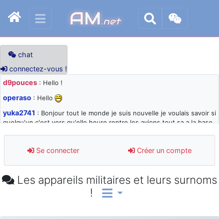
AM
.net
chat
connectez-vous !
d9pouces
: Hello !
operaso
: Hello
yuka2741
: Bonjour tout le monde je suis nouvelle je voulais savoir si
quelqu'un c'est vers qu'elle heure rentre les avions tout sa a la base
105 svp
d9pouces
: désolé pour les quelques blocages du site ces derniers
Se connecter
Créer un compte
jours : je teste des méthodes contre le spam et les bots trop nocifs
d9pouces
: Merci ! Un souvenir de la Ferté-Alais !
Les appareils militaires et leurs surnoms
paxwax
: Super, la nouvelle bannière
!
d9pouces
: je suis un avion@,._,+ > lesquels ? je ne suis pas sûr de
comprendre