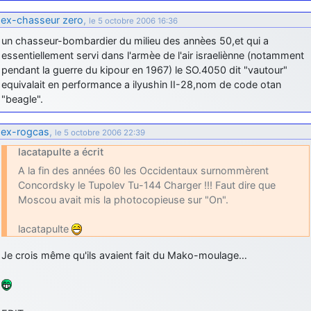
d9pouces
ex-chasseur zero
,
: Joyeux Noël à tous !
le 5 octobre 2006 16:36
un chasseur-bombardier du milieu des annèes 50,et qui a
d9pouces
: mais tu peux tenter l'un des rares lycées militaires
comme le Prytanée dans la Sarthe, ça ne peut pas faire de mal !
essentiellement servi dans l'armèe de l'air israeliènne (notamment
pendant la guerre du kipour en 1967) le SO.4050 dit "vautour"
d9pouces
: C'est plutôt après le lycée, voire après une prépa
equivalait en performance a ilyushin II-28,nom de code otan
scientifique, tu as donc encore un peu de temps devant toi
"beagle".
yaellerigolow
: bonjour a tous je suis un élève de première
passionnée par l'aviation militaire , pourrais je savoir que faire après
ex-rogcas
,
le 5 octobre 2006 22:39
le lycée pour s'orienter et pouvoir devenir officier de l'armée de l'air?
lacatapulte a écrit
d9pouces
: lesquels, par exemple ?
A la fin des années 60 les Occidentaux surnommèrent
mahmoud
: bonsoir, très instructif ce site .mais nous aimerions avoir
Concordsky le Tupolev Tu-144 Charger !!! Faut dire que
les photo des anciens appareils de l'armée de l'air de la haute -volta
Moscou avait mis la photocopieuse sur "On".
d9pouces
: Ça me casse quand même bien les pieds, j’avoue
lacatapulte
jericho
: Pour moi tout est à nouveau OK dirait-on… Merci à toi.
Je crois même qu'ils avaient fait du Mako-moulage…
d9pouces
: En espérant n’avoir coupé les accessoires de personne
au passage !
d9pouces
: j'ai trouvé un palliatif un peu violent, mais ça devrait aller
un peu mieux