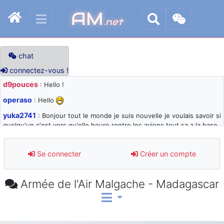
AM
.net
chat
connectez-vous !
d9pouces
: Hello !
operaso
: Hello
yuka2741
: Bonjour tout le monde je suis nouvelle je voulais savoir si
quelqu'un c'est vers qu'elle heure rentre les avions tout sa a la base
105 svp
d9pouces
: désolé pour les quelques blocages du site ces derniers
Se connecter
Créer un compte
jours : je teste des méthodes contre le spam et les bots trop nocifs
d9pouces
: Merci ! Un souvenir de la Ferté-Alais !
Armée de l'Air Malgache - Madagascar
paxwax
: Super, la nouvelle bannière
d9pouces
: je suis un avion@,._,+ > lesquels ? je ne suis pas sûr de
comprendre