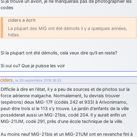
Si je trouve un avion, je ne manquerais pas de photographier les
d9pouces
: cette fois, c'est le Brésil et Singapour qui mettent le site
codes
par terre
ciders a écrit
jericho
: Ah ben je peux te confirmer que j'étais resté dans le filtre…
La plupart des MiG ont été démolis il y a quelques années,
hélas.
d9pouces
: Désolé ! Mon filtrage a été un peu trop violent
manifestement
Si la plupart ont été démolis, cela veux dire qu'il en reste?
tout voir
Si oui ou? Que je puisse les voir
ciders
,
le 20 septembre 2016 18:33
Difficile à dire en l'état, il y a peu de sources et de photos sur la
force aérienne malgache. Normalement, tu devrais trouver
(espérons) deux MiG-17F (codés 242 et 933) à Arivonimamo,
peut-être trois si le 113 s'y trouve. Le jardin d'enfants de la ville
posséderait aussi un MiG-21bis, codé 204. Il y aurait enfin un
MiG-21UM, codé 291, près d'une école technique de la ville.
Au moins neuf MiG-21bis et un MiG-21UM ont en revanche fini à