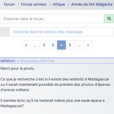
d9pouces
: ouakamois > si tu parles du sujet sur l'Armée de l'Air,
Forum
Forces armées
Afrique
Armée de l'Air Malgache
bien sûr que oui !
je suis un avion@,._,+
: Bonjour je viens d'arriver il y a quelques
moi et quelques avions n'ont pas les mêmes noms qu'aujourd'hui
ouakamois
: Bonjourà toutes et à tous.en espérantque ces
Chercher dans le contenu des messages
quelques images du Pays Basque vous auront plu ; Agur…
d9pouces
: Je me rattraperai à la Ferté samedi
«
…
2
3
4
5
…
»
d9pouces
: Malheureusement non
un peu trop loin pour moi !
fox_50
: Bonjour, certains parmis vous étaient-ils présent au
rafidison
,
le 18 septembre 2016 11:04
meeting de Lann Bihoué de 2026 ?
Merci pour la photo.
cachée dans les pins
: Coucou et excellente année 2026 à tous et
au site!
Ce que je recherche c'est si il existe des endroits à Madagascar
jericho
: Bonne année et tous mes meilleurs voeux à tous pour
ou il serait maintenant possible de prendre des photos d'épaves
2026 !
d'avions militaire
little boy
: je vous souhaite un bon réveillon pour cette nouvelle
Il semble donc qu'il ne resterait même plus une seule épave a
année!
Madagascar?
jericho
: Merci D9pouces, à mon tour de souhaiter un Joyeux Noël
et de bonnes fêtes de fin d'année.