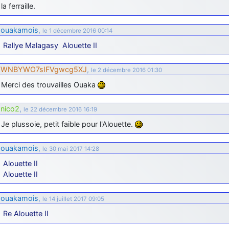
la ferraille.
ouakamois
,
le 1 décembre 2016 00:14
Rallye Malagasy
Alouette II
WNBYWO7sIFVgwcg5XJ
,
le 2 décembre 2016 01:30
Merci des trouvailles Ouaka
nico2
,
le 22 décembre 2016 16:19
Je plussoie, petit faible pour l'Alouette.
ouakamois
,
le 30 mai 2017 14:28
Alouette II
Alouette II
ouakamois
,
le 14 juillet 2017 09:05
Re Alouette II