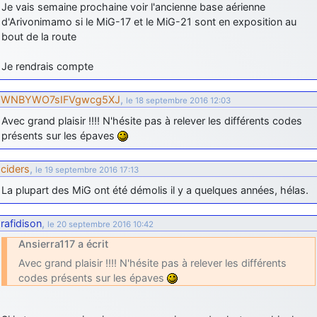
Je vais semaine prochaine voir l'ancienne base aérienne
d9pouces
: Joyeux Noël à tous !
d'Arivonimamo si le MiG-17 et le MiG-21 sont en exposition au
bout de la route
d9pouces
: mais tu peux tenter l'un des rares lycées militaires
comme le Prytanée dans la Sarthe, ça ne peut pas faire de mal !
Je rendrais compte
d9pouces
: C'est plutôt après le lycée, voire après une prépa
scientifique, tu as donc encore un peu de temps devant toi
WNBYWO7sIFVgwcg5XJ
,
le 18 septembre 2016 12:03
yaellerigolow
: bonjour a tous je suis un élève de première
Avec grand plaisir !!!! N'hésite pas à relever les différents codes
passionnée par l'aviation militaire , pourrais je savoir que faire après
présents sur les épaves
le lycée pour s'orienter et pouvoir devenir officier de l'armée de l'air?
d9pouces
: lesquels, par exemple ?
ciders
,
le 19 septembre 2016 17:13
mahmoud
: bonsoir, très instructif ce site .mais nous aimerions avoir
La plupart des MiG ont été démolis il y a quelques années, hélas.
les photo des anciens appareils de l'armée de l'air de la haute -volta
d9pouces
: Ça me casse quand même bien les pieds, j’avoue
rafidison
,
le 20 septembre 2016 10:42
jericho
: Pour moi tout est à nouveau OK dirait-on… Merci à toi.
Ansierra117 a écrit
d9pouces
Avec grand plaisir !!!! N'hésite pas à relever les différents
: En espérant n’avoir coupé les accessoires de personne
au passage !
codes présents sur les épaves
d9pouces
: j'ai trouvé un palliatif un peu violent, mais ça devrait aller
un peu mieux