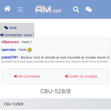
AM
.net
chat
connectez-vous !
d9pouces
: Hello !
operaso
: Hello
yuka2741
: Bonjour tout le monde je suis nouvelle je voulais savoir si
quelqu'un c'est vers qu'elle heure rentre les avions tout sa a la base
105 svp
d9pouces
: désolé pour les quelques blocages du site ces derniers
Se connecter
Créer un compte
jours : je teste des méthodes contre le spam et les bots trop nocifs
d9pouces
: Merci ! Un souvenir de la Ferté-Alais !
CBU-52B/B
paxwax
: Super, la nouvelle bannière
d9pouces
: je suis un avion@,._,+ > lesquels ? je ne suis pas sûr de
CBU-52B/B
comprendre