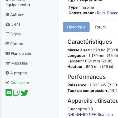
équipements▾
Type
: Turbine
Constructeur
:
Rolls-Royc
Autres▾
Liens
Historique
Forum
Sigles
Caractéristiques
Photos
Masse à sec
: 228 kg (503 l
Plan du site
Longueur
: 1 170 mm (46 in)
Largeur
: 650 mm (26 in)
Médailles
Hauteur
: 650 mm (26 in)
À propos
Performances
Connexion
Puissance
: 1 693 kW (2 30
Taux de compression
: 14,2
Appareils utilisate
Eurocopter X3
NHI NH-90 NFH Sea Lion