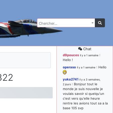
Chercher…
Chat
d9pouces
:
il y a 1 semaine
Hello !
operaso
: Hello
il y a 1 semaine
322
yuka2741
il y a 3 semaines,
: Bonjour tout le
2 jours
monde je suis nouvelle je
voulais savoir si quelqu'un
c'est vers qu'elle heure
rentre les avions tout sa a la
base 105 svp