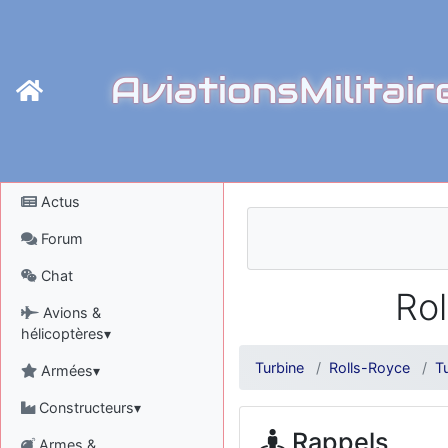
AviationsMilitair
Actus
Forum
Chat
Ro
Avions &
hélicoptères▾
Turbine
Rolls-Royce
T
Armées▾
Constructeurs▾
Rappels
Armes &