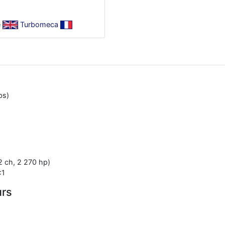
e
Turbomeca
bs)
2 ch, 2 270 hp)
:1
urs