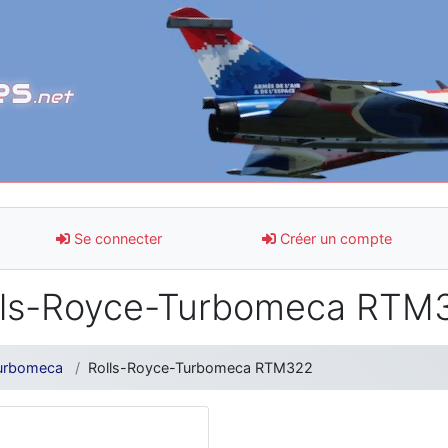
es
.net
Se connecter
Créer un compte
lls-Royce-Turbomeca RTM
urbomeca
Rolls-Royce-Turbomeca RTM322