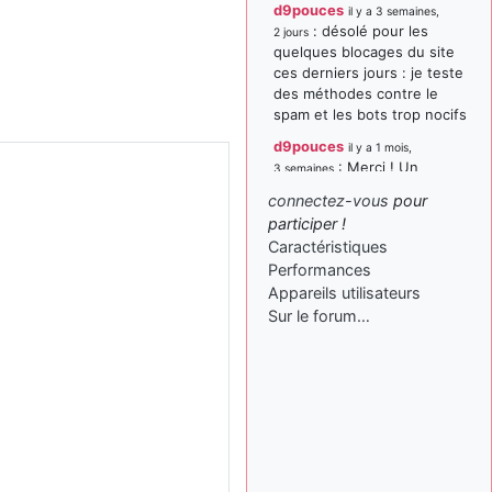
d9pouces
il y a 3 semaines,
: désolé pour les
2 jours
quelques blocages du site
ces derniers jours : je teste
des méthodes contre le
spam et les bots trop nocifs
d9pouces
il y a 1 mois,
: Merci ! Un
3 semaines
souvenir de la Ferté-Alais !
connectez-vous
pour
paxwax
:
participer !
il y a 1 mois, 3 semaines
Super, la nouvelle bannière
Caractéristiques
Performances
d9pouces
il y a 2 mois,
Appareils utilisateurs
: je suis un
1 semaine
avion@,._,+ > lesquels ? je
Sur le forum…
ne suis pas sûr de
comprendre
d9pouces
il y a 2 mois,
: ouakamois > si tu
1 semaine
parles du sujet sur l'Armée
de l'Air, bien sûr que oui !
je suis un avion@,._,+
il y a