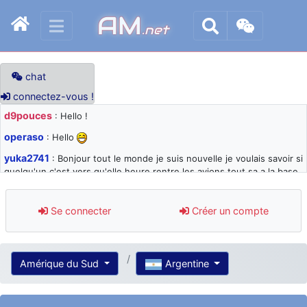
AM
.net
chat
connectez-vous !
d9pouces
: Hello !
operaso
: Hello
yuka2741
: Bonjour tout le monde je suis nouvelle je voulais savoir si
quelqu'un c'est vers qu'elle heure rentre les avions tout sa a la base
105 svp
d9pouces
: désolé pour les quelques blocages du site ces derniers
Se connecter
Créer un compte
jours : je teste des méthodes contre le spam et les bots trop nocifs
d9pouces
: Merci ! Un souvenir de la Ferté-Alais !
paxwax
: Super, la nouvelle bannière
Amérique du Sud
Argentine
d9pouces
: je suis un avion@,._,+ > lesquels ? je ne suis pas sûr de
comprendre