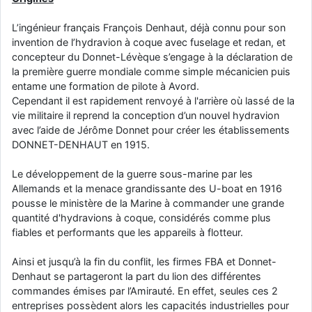
d9pouces
: Joyeux Noël à tous !
L’ingénieur français François Denhaut, déjà connu pour son
d9pouces
: mais tu peux tenter l'un des rares lycées militaires
invention de l’hydravion à coque avec fuselage et redan, et
comme le Prytanée dans la Sarthe, ça ne peut pas faire de mal !
concepteur du Donnet-Lévèque s’engage à la déclaration de
la première guerre mondiale comme simple mécanicien puis
d9pouces
: C'est plutôt après le lycée, voire après une prépa
entame une formation de pilote à Avord.
scientifique, tu as donc encore un peu de temps devant toi
Cependant il est rapidement renvoyé à l'arrière où lassé de la
yaellerigolow
: bonjour a tous je suis un élève de première
vie militaire il reprend la conception d’un nouvel hydravion
passionnée par l'aviation militaire , pourrais je savoir que faire après
avec l’aide de Jérôme Donnet pour créer les établissements
le lycée pour s'orienter et pouvoir devenir officier de l'armée de l'air?
DONNET-DENHAUT en 1915.
d9pouces
: lesquels, par exemple ?
Le développement de la guerre sous-marine par les
mahmoud
: bonsoir, très instructif ce site .mais nous aimerions avoir
Allemands et la menace grandissante des U-boat en 1916
les photo des anciens appareils de l'armée de l'air de la haute -volta
pousse le ministère de la Marine à commander une grande
d9pouces
: Ça me casse quand même bien les pieds, j’avoue
quantité d'hydravions à coque, considérés comme plus
fiables et performants que les appareils à flotteur.
jericho
: Pour moi tout est à nouveau OK dirait-on… Merci à toi.
d9pouces
: En espérant n’avoir coupé les accessoires de personne
Ainsi et jusqu’à la fin du conflit, les firmes FBA et Donnet-
au passage !
Denhaut se partageront la part du lion des différentes
commandes émises par l’Amirauté. En effet, seules ces 2
d9pouces
: j'ai trouvé un palliatif un peu violent, mais ça devrait aller
entreprises possèdent alors les capacités industrielles pour
un peu mieux