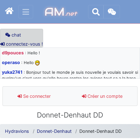
AM
.net
chat
connectez-vous !
d9pouces
: Hello !
operaso
: Hello
yuka2741
: Bonjour tout le monde je suis nouvelle je voulais savoir si
quelqu'un c'est vers qu'elle heure rentre les avions tout sa a la base
105 svp
d9pouces
: désolé pour les quelques blocages du site ces derniers
Se connecter
Créer un compte
jours : je teste des méthodes contre le spam et les bots trop nocifs
d9pouces
: Merci ! Un souvenir de la Ferté-Alais !
Donnet-Denhaut DD
paxwax
: Super, la nouvelle bannière
d9pouces
: je suis un avion@,._,+ > lesquels ? je ne suis pas sûr de
Hydravions
Donnet-Denhaut
Donnet-Denhaut DD
comprendre