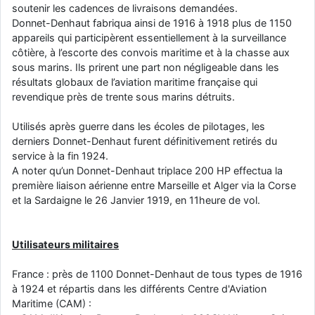
soutenir les cadences de livraisons demandées.
d9pouces
: cette fois, c'est le Brésil et Singapour qui mettent le site
Donnet-Denhaut fabriqua ainsi de 1916 à 1918 plus de 1150
par terre
appareils qui participèrent essentiellement à la surveillance
jericho
: Ah ben je peux te confirmer que j'étais resté dans le filtre…
côtière, à l’escorte des convois maritime et à la chasse aux
sous marins. Ils prirent une part non négligeable dans les
résultats globaux de l’aviation maritime française qui
d9pouces
: Désolé ! Mon filtrage a été un peu trop violent
revendique près de trente sous marins détruits.
manifestement
tout voir
Utilisés après guerre dans les écoles de pilotages, les
derniers Donnet-Denhaut furent définitivement retirés du
service à la fin 1924.
A noter qu’un Donnet-Denhaut triplace 200 HP effectua la
première liaison aérienne entre Marseille et Alger via la Corse
et la Sardaigne le 26 Janvier 1919, en 11heure de vol.
Utilisateurs militaires
France : près de 1100 Donnet-Denhaut de tous types de 1916
à 1924 et répartis dans les différents Centre d'Aviation
Maritime (CAM) :