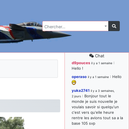
Chercher…
Chat
d9pouces
:
il y a 1 semaine
Hello !
operaso
: Hello
il y a 1 semaine
yuka2741
il y a 3 semaines,
: Bonjour tout le
2 jours
monde je suis nouvelle je
voulais savoir si quelqu'un
c'est vers qu'elle heure
rentre les avions tout sa a la
base 105 svp