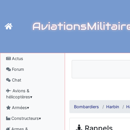
AviationsMilitair
Actus
Forum
Chat
Avions &
hélicoptères▾
Bombardiers
Harbin
H
Armées▾
Constructeurs▾
Rappels
Armes &