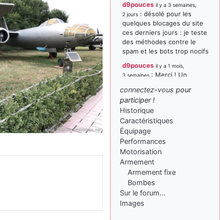
d9pouces
il y a 3 semaines,
: désolé pour les
2 jours
quelques blocages du site
ces derniers jours : je teste
des méthodes contre le
spam et les bots trop nocifs
d9pouces
il y a 1 mois,
: Merci ! Un
3 semaines
souvenir de la Ferté-Alais !
connectez-vous
pour
paxwax
:
participer !
il y a 1 mois, 3 semaines
Super, la nouvelle bannière
Historique
Caractéristiques
d9pouces
il y a 2 mois,
Équipage
: je suis un
1 semaine
avion@,._,+ > lesquels ? je
Performances
ne suis pas sûr de
Motorisation
comprendre
Armement
Armement fixe
d9pouces
il y a 2 mois,
Bombes
: ouakamois > si tu
1 semaine
parles du sujet sur l'Armée
Sur le forum…
de l'Air, bien sûr que oui !
Images
je suis un avion@,._,+
il y a