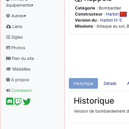
équipements▾
Catégorie
: Bombardier
Constructeur
:
Harbin
Autres▾
Version du
:
Harbin H-5
Missions
: Attaque au sol
Liens
Sigles
Photos
Plan du site
Médailles
À propos
Historique
Détails
Connexion
Historique
Version de bombardement d