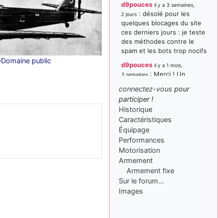
d9pouces
il y a 3 semaines,
: désolé pour les
2 jours
quelques blocages du site
ces derniers jours : je teste
des méthodes contre le
spam et les bots trop nocifs
©Domaine public
d9pouces
il y a 1 mois,
: Merci ! Un
3 semaines
souvenir de la Ferté-Alais !
connectez-vous
pour
paxwax
:
participer !
il y a 1 mois, 3 semaines
Super, la nouvelle bannière
Historique
Caractéristiques
d9pouces
il y a 2 mois,
Équipage
: je suis un
1 semaine
avion@,._,+ > lesquels ? je
Performances
ne suis pas sûr de
Motorisation
comprendre
Armement
Armement fixe
d9pouces
il y a 2 mois,
Sur le forum…
: ouakamois > si tu
1 semaine
parles du sujet sur l'Armée
Images
de l'Air, bien sûr que oui !
je suis un avion@,._,+
il y a