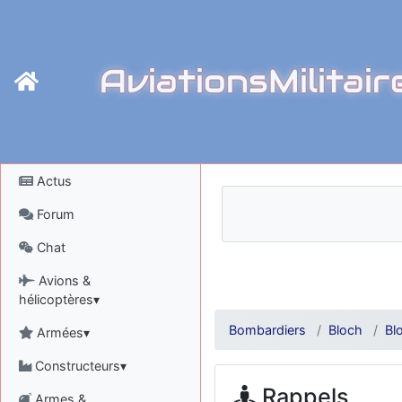
AviationsMilitair
Actus
Forum
Chat
Avions &
hélicoptères▾
Bombardiers
Bloch
Bl
Armées▾
Constructeurs▾
Rappels
Armes &