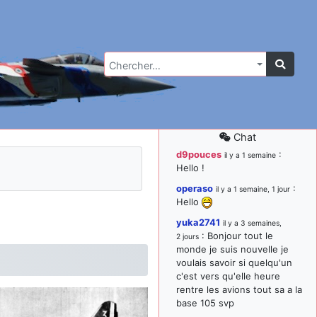
Chercher…
Chat
d9pouces
:
il y a 1 semaine
Hello !
operaso
:
il y a 1 semaine, 1 jour
Hello
yuka2741
il y a 3 semaines,
: Bonjour tout le
2 jours
monde je suis nouvelle je
voulais savoir si quelqu'un
c'est vers qu'elle heure
rentre les avions tout sa a la
base 105 svp