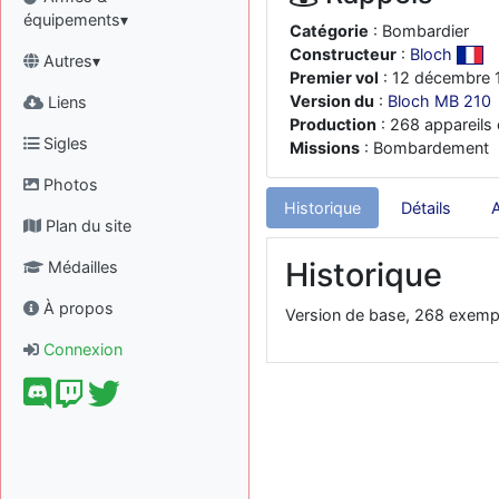
équipements▾
Catégorie
: Bombardier
Constructeur
:
Bloch
Autres▾
Premier vol
: 12 décembre 
Version du
:
Bloch MB 210
Liens
Production
: 268 appareils 
Sigles
Missions
: Bombardement
Photos
Historique
Détails
Plan du site
Historique
Médailles
À propos
Version de base, 268 exempl
Connexion