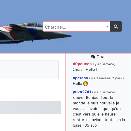
Chercher…
Chat
d9pouces
il y a 1 semaine,
: Hello !
2 jours
operaso
:
il y a 1 semaine, 2 jours
Hello
yuka2741
il y a 3 semaines,
: Bonjour tout le
4 jours
monde je suis nouvelle je
voulais savoir si quelqu'un
c'est vers qu'elle heure
rentre les avions tout sa a la
base 105 svp