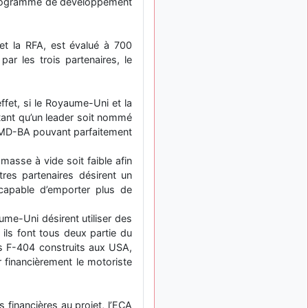
 programme de développement
: Bonjour je
2 mois, 1 semaine
viens d'arriver il y a
quelques moi et quelques
et la RFA, est évalué à 700
avions n'ont pas les mêmes
par les trois partenaires, le
noms qu'aujourd'hui
ouakamois
il y a 2 mois,
: Bonjourà toutes
2 semaines
et, si le Royaume-Uni et la
et à tous.en espérantque
rtant qu’un leader soit nommé
ces quelques images du
r AMD-BA pouvant parfaitement
Pays Basque vous auront
plu ; Agur…
masse à vide soit faible afin
d9pouces
il y a 2 mois,
tres partenaires désirent un
: Je me rattraperai
3 semaines
 capable d’emporter plus de
à la Ferté samedi
d9pouces
il y a 2 mois,
ume-Uni désirent utiliser des
:
3 semaines
ls font tous deux partie du
Malheureusement non
un
rs F-404 construits aux USA,
peu trop loin pour moi !
 financièrement le motoriste
fox_50
:
il y a 2 mois, 3 semaines
Bonjour, certains parmis
vous étaient-ils présent au
 financières au projet, l’ECA