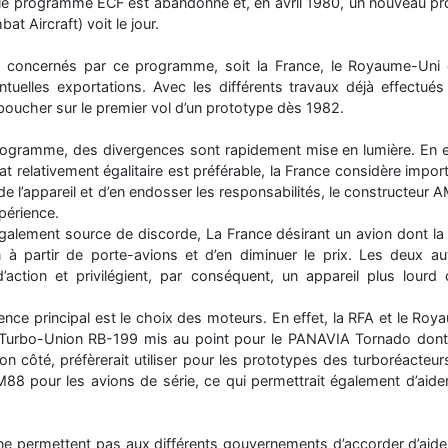
 le programme ECF est abandonné et, en avril 1980, un nouveau
 Aircraft) voit le jour.
 concernés par ce programme, soit la France, le Royaume-Uni 
ntuelles exportations. Avec les différents travaux déjà effectués 
oucher sur le premier vol d’un prototype dès 1982.
gramme, des divergences sont rapidement mise en lumière. En eff
at relativement égalitaire est préférable, la France considère impo
n de l’appareil et d’en endosser les responsabilités, le constructeu
xpérience.
galement source de discorde, La France désirant un avion dont la 
n à partir de porte-avions et d’en diminuer le prix. Les deux au
’action et privilégient, par conséquent, un appareil plus lourd
ence principal est le choix des moteurs. En effet, la RFA et le Roya
 Turbo-Union RB-199 mis au point pour le PANAVIA Tornado dont i
on côté, préfèrerait utiliser pour les prototypes des turboréacteu
M88 pour les avions de série, ce qui permettrait également d’aider
ne permettent pas aux différents gouvernements d’accorder d’aides