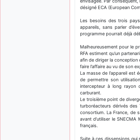
envisagée. Par conséquent,
désigné ECA (European Combat
Les besoins des trois pays
appareils, sans parler d’éve
programme pourrait déjà déb
Malheureusement pour le pro
RFA estiment qu’un partenari
afin de diriger la conceptio
faire l’affaire au vu de son e
La masse de l’appareil est é
de permettre son utilisatio
intercepteur à long rayon d
carburant.
Le troisième point de diverg
turboréacteurs dérivés des
consortium. La France, de s
avant d’utiliser le SNECMA 
français.
Suite à ces dissensions qui 