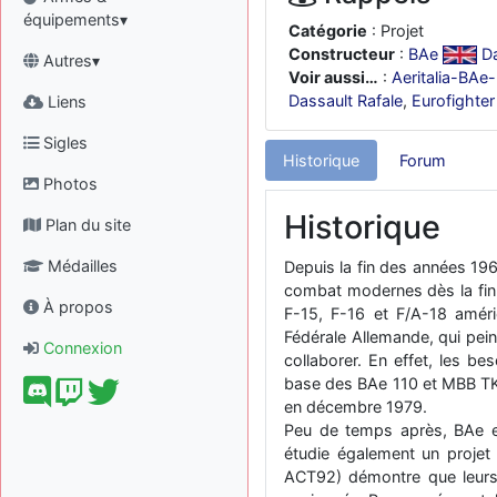
équipements▾
Catégorie
: Projet
Constructeur
:
BAe
D
Autres▾
Voir aussi…
:
Aeritalia-BA
Dassault Rafale
,
Eurofighte
Liens
Sigles
Historique
Forum
Photos
Historique
Plan du site
Médailles
Depuis la fin des années 19
combat modernes dès la fin 
À propos
F-15, F-16 et F/A-18 améri
Fédérale Allemande, qui pein
Connexion
collaborer. En effet, les b
base des BAe 110 et MBB TK
en décembre 1979.
Peu de temps après, BAe et
étudie également un projet
ACT92) démontre que leurs e