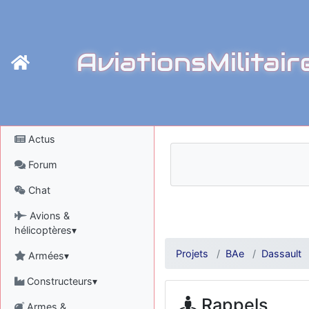
AviationsMilitair
Actus
Forum
Chat
Avions &
hélicoptères▾
Projets
BAe
Dassault
Armées▾
Constructeurs▾
Rappels
Armes &