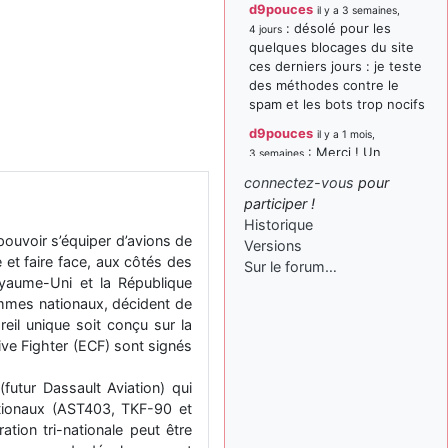
d9pouces
il y a 3 semaines,
: désolé pour les
4 jours
quelques blocages du site
ces derniers jours : je teste
des méthodes contre le
spam et les bots trop nocifs
d9pouces
il y a 1 mois,
: Merci ! Un
3 semaines
souvenir de la Ferté-Alais !
connectez-vous
pour
paxwax
:
participer !
il y a 1 mois, 3 semaines
Super, la nouvelle bannière
Historique
ouvoir s’équiper d’avions de
Versions
d9pouces
il y a 2 mois,
et faire face, aux côtés des
Sur le forum…
: je suis un
1 semaine
oyaume-Uni et la République
avion@,._,+ > lesquels ? je
rammes nationaux, décident de
ne suis pas sûr de
eil unique soit conçu sur la
comprendre
e Fighter (ECF) sont signés
d9pouces
il y a 2 mois,
: ouakamois > si tu
1 semaine
utur Dassault Aviation) qui
parles du sujet sur l'Armée
ationaux (AST403, TKF-90 et
de l'Air, bien sûr que oui !
ion tri-nationale peut être
je suis un avion@,._,+
il y a