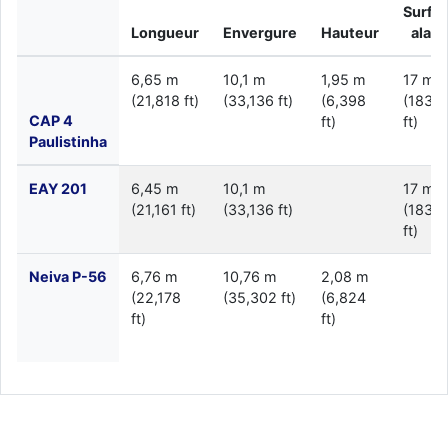
Surfa
Longueur
Envergure
Hauteur
alair
6,65 m
10,1 m
1,95 m
17 m²
(21,818 ft)
(33,136 ft)
(6,398
(183 s
CAP 4
ft)
ft)
Paulistinha
EAY 201
6,45 m
10,1 m
17 m²
(21,161 ft)
(33,136 ft)
(183 s
ft)
Neiva P-56
6,76 m
10,76 m
2,08 m
(22,178
(35,302 ft)
(6,824
ft)
ft)