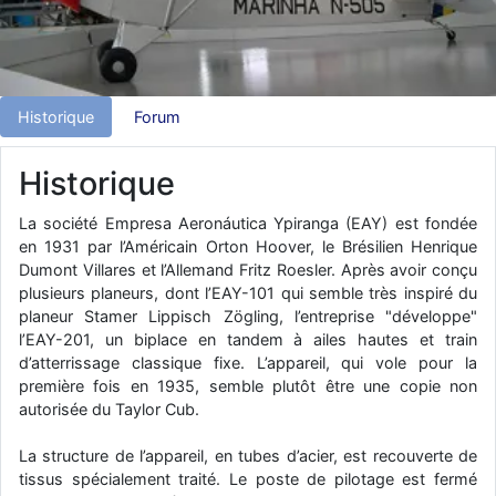
d9pouces
: Joyeux Noël à tous !
d9pouces
: mais tu peux tenter l'un des rares lycées militaires
comme le Prytanée dans la Sarthe, ça ne peut pas faire de mal !
Historique
Forum
d9pouces
: C'est plutôt après le lycée, voire après une prépa
scientifique, tu as donc encore un peu de temps devant toi
Historique
yaellerigolow
: bonjour a tous je suis un élève de première
passionnée par l'aviation militaire , pourrais je savoir que faire après
le lycée pour s'orienter et pouvoir devenir officier de l'armée de l'air?
La société Empresa Aeronáutica Ypiranga (EAY) est fondée
en 1931 par l’Américain Orton Hoover, le Brésilien Henrique
d9pouces
: lesquels, par exemple ?
Dumont Villares et l’Allemand Fritz Roesler. Après avoir conçu
mahmoud
: bonsoir, très instructif ce site .mais nous aimerions avoir
plusieurs planeurs, dont l’EAY-101 qui semble très inspiré du
les photo des anciens appareils de l'armée de l'air de la haute -volta
planeur Stamer Lippisch Zögling, l’entreprise "développe"
l’EAY-201, un biplace en tandem à ailes hautes et train
d9pouces
: Ça me casse quand même bien les pieds, j’avoue
d’atterrissage classique fixe. L’appareil, qui vole pour la
jericho
: Pour moi tout est à nouveau OK dirait-on… Merci à toi.
première fois en 1935, semble plutôt être une copie non
autorisée du Taylor Cub.
d9pouces
: En espérant n’avoir coupé les accessoires de personne
au passage !
La structure de l’appareil, en tubes d’acier, est recouverte de
d9pouces
: j'ai trouvé un palliatif un peu violent, mais ça devrait aller
tissus spécialement traité. Le poste de pilotage est fermé
un peu mieux