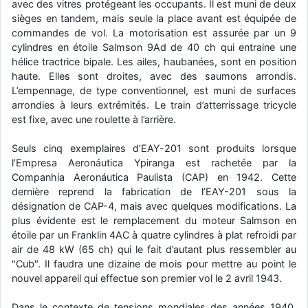
avec des vitres protégeant les occupants. Il est muni de deux
d9pouces
: cette fois, c'est le Brésil et Singapour qui mettent le site
sièges en tandem, mais seule la place avant est équipée de
par terre
commandes de vol. La motorisation est assurée par un 9
cylindres en étoile Salmson 9Ad de 40 ch qui entraine une
jericho
: Ah ben je peux te confirmer que j'étais resté dans le filtre…
hélice tractrice bipale. Les ailes, haubanées, sont en position
haute. Elles sont droites, avec des saumons arrondis.
d9pouces
: Désolé ! Mon filtrage a été un peu trop violent
L’empennage, de type conventionnel, est muni de surfaces
manifestement
arrondies à leurs extrémités. Le train d’atterrissage tricycle
est fixe, avec une roulette à l’arrière.
tout voir
Seuls cinq exemplaires d’EAY-201 sont produits lorsque
l’Empresa Aeronáutica Ypiranga est rachetée par la
Companhia Aeronáutica Paulista (CAP) en 1942. Cette
dernière reprend la fabrication de l’EAY-201 sous la
désignation de CAP-4, mais avec quelques modifications. La
plus évidente est le remplacement du moteur Salmson en
étoile par un Franklin 4AC à quatre cylindres à plat refroidi par
air de 48 kW (65 ch) qui le fait d’autant plus ressembler au
"Cub". Il faudra une dizaine de mois pour mettre au point le
nouvel appareil qui effectue son premier vol le 2 avril 1943.
Dans le contexte de tensions mondiales des années 1940,