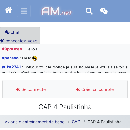
AM
.net
chat
connectez-vous !
d9pouces
: Hello !
operaso
: Hello
yuka2741
: Bonjour tout le monde je suis nouvelle je voulais savoir si
quelqu'un c'est vers qu'elle heure rentre les avions tout sa a la base
105 svp
d9pouces
: désolé pour les quelques blocages du site ces derniers
Se connecter
Créer un compte
jours : je teste des méthodes contre le spam et les bots trop nocifs
d9pouces
: Merci ! Un souvenir de la Ferté-Alais !
CAP 4 Paulistinha
paxwax
: Super, la nouvelle bannière
d9pouces
: je suis un avion@,._,+ > lesquels ? je ne suis pas sûr de
Avions d'entraînement de base
CAP
CAP 4 Paulistinha
comprendre