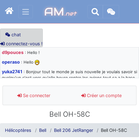
AM
.net
chat
connectez-vous !
d9pouces
: Hello !
operaso
: Hello
yuka2741
: Bonjour tout le monde je suis nouvelle je voulais savoir si
quelqu'un c'est vers qu'elle heure rentre les avions tout sa a la base
105 svp
d9pouces
: désolé pour les quelques blocages du site ces derniers
Se connecter
Créer un compte
jours : je teste des méthodes contre le spam et les bots trop nocifs
d9pouces
: Merci ! Un souvenir de la Ferté-Alais !
Bell OH-58C
paxwax
: Super, la nouvelle bannière
d9pouces
: je suis un avion@,._,+ > lesquels ? je ne suis pas sûr de
Hélicoptères
Bell
Bell 206 JetRanger
Bell OH-58C
comprendre